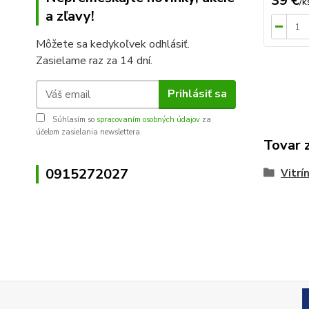
39 €
/
k
a zľavy!
Môžete sa kedykoľvek odhlásiť.
Zasielame raz za 14 dní.
Prihlásiť sa
Súhlasím so
spracovaním osobných údajov
za
účelom zasielania newslettera.
Tovar 
0915272027
Vitrí