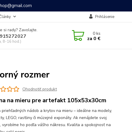
ashop@gmail.com
Články
Prihlásenie
e si rady? Zavolajte.
0
ks
915272027
za
0 €
a, 8-16 hod.)
orný rozmer
Ohodnotiť produkt
ína na mieru pre artefakt 105x53x30cm
 priehľadných nádob a krytov na mieru – ideálne na modely,
kty, LEGO, rastliny či múzejné exponáty. Ak nenájdete svoj
, vyrobíme ho podľa vášho nákresu. Kvalita a spokojnosť na
oky.
celý popis