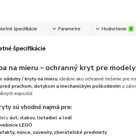
etné špecifikácie
Parametre
Hodnotenie
0
tné špecifikácie
a na mieru – ochranný kryt pre modely,
me
nádoby / kryty na mieru
, ideálne ako ochranné riešenie pre m
 pred prachom, dotykom a mechanickým poškodením
a zárov
álnych expozícií.
ryty sú vhodné najmä pre:
dely
áut, vlakov, lietadiel a lodí
avebnice LEGO
efakty, mince, suveníry, zberateľské predmety