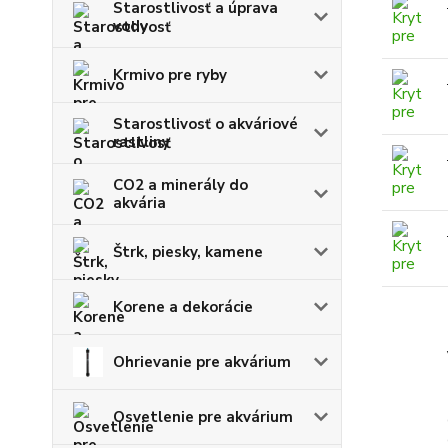
Starostlivosť a úprava
vody
Krmivo pre ryby
Starostlivosť o akváriové
rastliny
CO2 a minerály do
akvária
Štrk, piesky, kamene
Korene a dekorácie
Ohrievanie pre akvárium
Osvetlenie pre akvárium