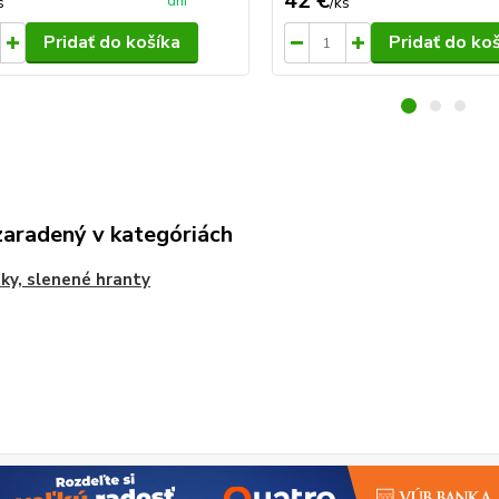
42 €
dní
s
/
ks
Pridať do košíka
Pridať do ko
zaradený v kategóriách
nky, slenené hranty