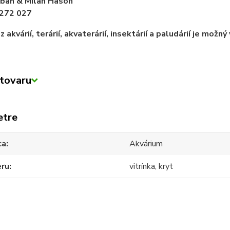
iban & Milan Hason
272 027
 akvárií, terárií, akvaterárií, insektárií a paludárií je mož
tovaru
etre
ca
Akvárium
eru
vitrínka, kryt