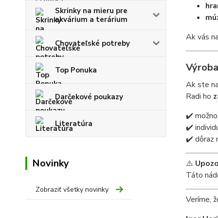
hra
Skrinky na mieru pre
múz
akvárium a terárium
Ak vás na
Chovateľské potreby
Výroba
Top Ponuka
Ak ste n
Radi ho
z
Darčekové poukazy
✔️ možnos
Literatúra
✔️ indivi
✔️ dôraz 
Novinky
⚠️
Upozo
Táto ná
Zobraziť všetky novinky
Veríme, ž