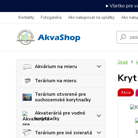
►Všetko pre va
Kontakty
Fotogaléria
Ako nakupovať na splátky
Ako naku
Úvod
V
Akvárium na mieru
Kryt
Terárium na mieru
Akcia
Terárium otvorené pre
suchozemské korytnačky
Akvateráriá pre vodné
korytnačky
Terárium pre iné zvieratá