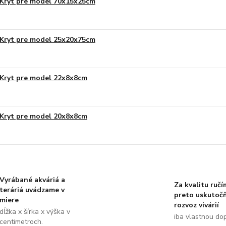
Kryt pre model 70x15x25cm
Kryt pre model 25x20x75cm
Kryt pre model 22x8x8cm
Kryt pre model 20x8x8cm
Vyrábané akváriá a
Za kvalitu ručí
teráriá uvádzame v
preto uskutoč
miere
rozvoz vivárií
dĺžka x šírka x výška v
iba vlastnou do
centimetroch.