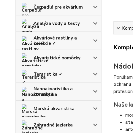
Čerpadlá pre akvárium
Analýza vody a testy
Kompl
Akváriové rastliny a
kolekcie ✓
Komple
Akvaristické pomôcky
Nádob
Teraristika ✓
Ponúka
ochranu
Nanoakvaristika a
profesion
krevety
Naše k
Morská akvaristika
mo
st
Záhradné jazierka
art