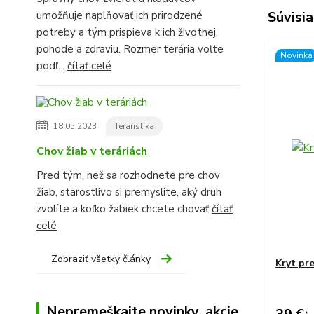
Súvisia
umožňuje naplňovať ich prirodzené
potreby a tým prispieva k ich životnej
pohode a zdraviu. Rozmer terária voľte
Novinka
podľ...
čítať celé
18.05.2023
Teraristika
Chov žiab v teráriách
Pred tým, než sa rozhodnete pre chov
žiab, starostlivo si premyslite, aký druh
zvolíte a koľko žabiek chcete chovať
čítať
celé
Zobraziť všetky články
Kryt pr
Nepremeškajte novinky, akcie