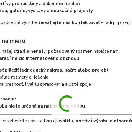
ntíky pre rastliny
a dekoratívnu zeleň
eá, galérie, výstavy a edukačné projekty
padne iné využitie,
neváhajte nás kontaktovať
– radi pripraví
 na mieru
a našej stránke
nenašli požadovaný rozmer
, napíšte nám.
aradíme do internetového obchodu
.
ť priložiť
jednoduchý nákres, náčrt alebo projekt
duálne rozmery a riešenia
na presnosť, kvalitu spracovania a čisté spoje
rnenie:
doba
nie je určená na napustenie vodou
.
e si vyberiete nás – a tým aj
kvalitu, poctivú výrobu a dlhoro