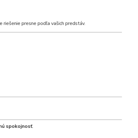
me riešenie presne podľa vašich predstáv.
čnú spokojnosť
.