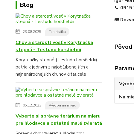
Igor Her
Blog
📞
0915 
🚚
Rozvoz
23.08.2025
Teraristika
Chov a starostlivosť » Korytnačka
Pôvod 
stepná - Testudo horsfieldii
Korytnačky stepné (Testudo horsfieldii)
patria k jedným z najobľúbenejších a
Param
najnenáročnejších druhov
čítať celé
Výrob
Na mi
05.12.2023
Výroba na mieru
Vyberte si správne terárium na mieru
pre hlodavce a ostatné malé zvieratá
Správny chov zvierat a hlodavcov