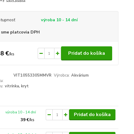
tupnosť
výroba 10 - 14 dní
 sme platcovia DPH
8 €
Pridať do košíka
/
ks
VIT10553305MMVR
Výrobca:
Akvárium
u:
u:
vitrínka, kryt
výroba 10 - 14 dní
Pridať do košíka
39 €
/
ks