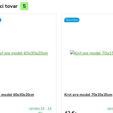
ci tovar
5
Novinka
e model 60x30x20cm
Kryt pre model 70x15x25cm
výroba 10 - 14
výr