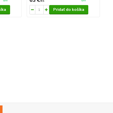
63 €
31
dní
dní
/
ks
šíka
Pridať do košíka