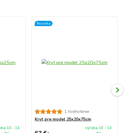
Novinka
No
1 hodnotenie
Kr
Kryt pre model 25x20x75cm
oba 10 - 14
výroba 10 - 14