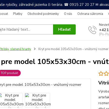
še rybičky, záhradné jazierka či terária. ☎ 0915 27 20 27 ✉ akv
povať
Platby
Obchodné podmienky
O nás
Ochrana súkromia
Neviet
Hľadať
+421
(Po-Pi
itrínky, slenené hranty
Kryt pre model 105x53x30cm - vnútorný rozmer
 pre model 105x53x30cm - vnút
TOP produkt
Vitr
Výroba
artefa
rozmer
dlhé r