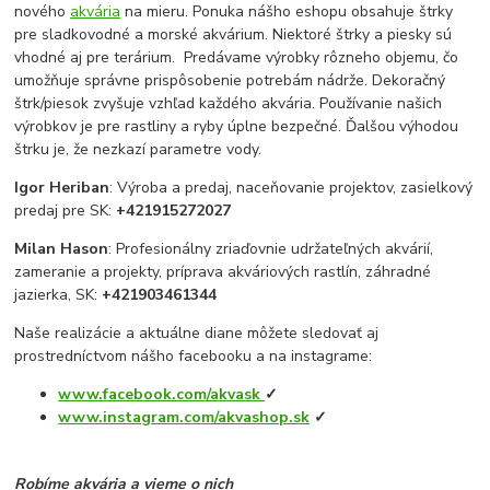
nového
akvária
na mieru. Ponuka nášho eshopu obsahuje štrky
pre sladkovodné a morské akvárium. Niektoré štrky a piesky sú
vhodné aj pre terárium. Predávame výrobky rôzneho objemu, čo
umožňuje správne prispôsobenie potrebám nádrže. Dekoračný
štrk/piesok zvyšuje vzhľad každého akvária. Používanie našich
výrobkov je pre rastliny a ryby úplne bezpečné. Ďalšou výhodou
štrku je, že nezkazí parametre vody.
Igor Heriban
: Výroba a predaj, naceňovanie projektov, zasielkový
predaj pre SK:
+421915272027
Milan Hason
: Profesionálny zriaďovnie udržateľných akvárií,
zameranie a projekty, príprava akváriových rastlín, záhradné
jazierka, SK:
+421903461344
Naše realizácie a aktuálne diane môžete sledovať aj
prostredníctvom nášho facebooku a na instagrame:
www.facebook.com/akvask
✓
www.instagram.com/akvashop.sk
✓
Robíme akvária a vieme o nich