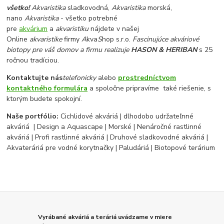
všetko!
Akvaristika
sladkovodná,
Akvaristika
morská,
nano
Akvaristika
- všetko potrebné
pre
akvárium
a
akvaristiku
nájdete v našej
Online
akvaristike
firmy
A
kva
S
hop s.r.o.
Fascinujúce akváriové
biotopy pre váš domov a firmu realizuje
HASON & HERIBAN
s 25
ročnou tradíciou.
Kontaktujte nás
telefonicky
alebo
prostredníctvom
kontaktného formulára
a spoločne pripravíme také riešenie, s
ktorým budete spokojní.
Naše portfólio:
Cichlidové akváriá | dlhodobo udržateľnné
akváriá | Design a Aquascape | Morské | Nenáročné rastlinné
akváriá | Profi rastlinné akváriá | Druhové sladkovodné akváriá |
Akvateráriá pre vodné korytnačky | Paludáriá | Biotopové terárium
Vyrábané akváriá a teráriá uvádzame v miere