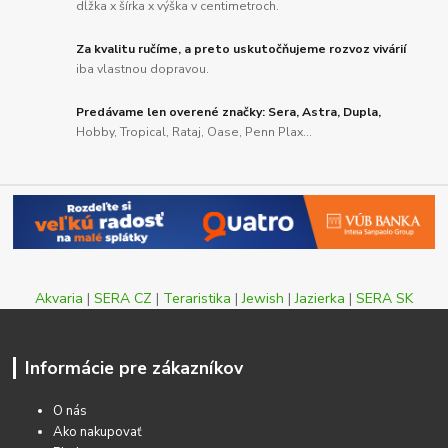
dĺžka x šírka x výška v centimetroch.
Za kvalitu ručíme, a preto uskutočňujeme rozvoz vivárií
iba vlastnou dopravou.
Predávame len overené značky: Sera, Astra, Dupla,
Hobby, Tropical, Rataj, Oase, Penn Plax...
Akvaria
|
SERA CZ
|
Teraristika
|
Jewish
|
Jazierka
|
SERA SK
Informácie pre zákazníkov
O nás
Ako nakupovať