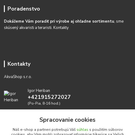
Poradenstvo
Dokážeme Vám poradiť pri výrobe aj ohľadne sortimentu
, sme
skúsený akvaristi a teraristi.
Kontakty
Kontakty
AkvaShop s.r.o.
Igor Heriban
+421915272027
(Po-Pia, 8-16 hod.)
akvashop@gmail.com
Spracovanie cookies
Náš e-shop a partneri potrebujú Váš
súhlas
s použitím súborov
cookies, aby Vám mohli zobrazovať informácie týkajúce sa Vašich