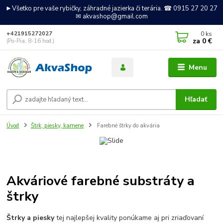
►Všetko pre vaše rybičky, záhradné jazierka či terária. ☎ 0915 27 20 27
✉ akvashop@gmail.com
0
ks
+421915272027
za
0 €
(Po-Pia, 8-16 hod.)
Menu
Hľadať
Úvod
Štrk, piesky, kamene
Farebné štrky do akvária
Akváriové farebné substráty a
štrky
Štrky a piesky
tej najlepšej kvality ponúkame aj pri zriaďovaní