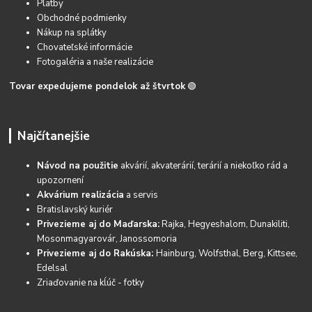
Platby
Obchodné podmienky
Nákup na splátky
Chovateľské informácie
Fotogaléria a naše realizácie
Tovar expedujeme pondelok až štvrtok
🟢
Najčítanejšie
Návod na použitie
akvárií, akvaterárií, terárií a niekoľko rád a
upozornení
Akvárium realizácia
a servis
Bratislavský kuriér
Privezieme aj do Maďarska:
Rajka, Hegyeshalom, Dunakiliti,
Mosonmagyarovár, Janossomoria
Privezieme aj do Rakúska:
Hainburg, Wolfsthal, Berg, Kittsee,
Edelsal
Zriaďovanie na kĺúč - fotky