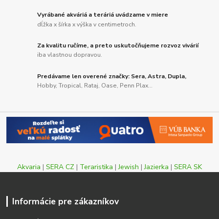
Vyrábané akváriá a teráriá uvádzame v miere
dĺžka x šírka x výška v centimetroch.
Za kvalitu ručíme, a preto uskutočňujeme rozvoz vivárií
iba vlastnou dopravou.
Predávame len overené značky: Sera, Astra, Dupla,
Hobby, Tropical, Rataj, Oase, Penn Plax...
Akvaria
|
SERA CZ
|
Teraristika
|
Jewish
|
Jazierka
|
SERA SK
Informácie pre zákazníkov