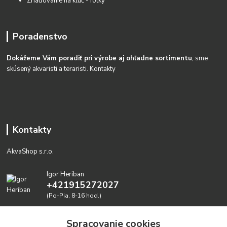
Zriaďovanie na kĺúč - fotky
Poradenstvo
Dokážeme Vám poradiť pri výrobe aj ohľadne sortimentu
, sme
skúsený akvaristi a teraristi.
Kontakty
Kontakty
AkvaShop s.r.o.
Igor Heriban
+421915272027
(Po-Pia, 8-16 hod.)
akvashop@gmail.com
Spracovanie cookies