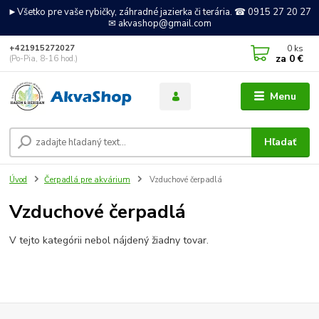
►Všetko pre vaše rybičky, záhradné jazierka či terária. ☎ 0915 27 20 27
✉ akvashop@gmail.com
0
ks
+421915272027
za
0 €
(Po-Pia, 8-16 hod.)
Menu
Hľadať
Úvod
Čerpadlá pre akvárium
Vzduchové čerpadlá
Vzduchové čerpadlá
V tejto kategórii nebol nájdený žiadny tovar.