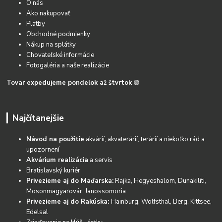
O nás
Ako nakupovať
Platby
Obchodné podmienky
Nákup na splátky
Chovateľské informácie
Fotogaléria a naše realizácie
Tovar expedujeme pondelok až štvrtok
🟢
Najčítanejšie
Návod na použitie
akvárií, akvaterárií, terárií a niekoľko rád a
upozornení
Akvárium realizácia
a servis
Bratislavský kuriér
Privezieme aj do Maďarska:
Rajka, Hegyeshalom, Dunakiliti,
Mosonmagyarovár, Janossomoria
Privezieme aj do Rakúska:
Hainburg, Wolfsthal, Berg, Kittsee,
Edelsal