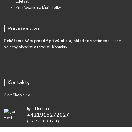
Edelsal
Zriaďovanie na kĺúč - fotky
Poradenstvo
Dokážeme Vám poradiť pri výrobe aj ohľadne sortimentu
, sme
skúsený akvaristi a teraristi.
Kontakty
Kontakty
AkvaShop s.r.o.
Igor Heriban
+421915272027
(Po-Pia, 8-16 hod.)
akvashop@gmail.com