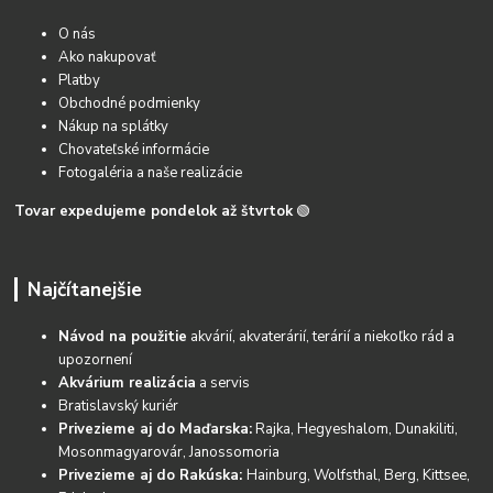
O nás
Ako nakupovať
Platby
Obchodné podmienky
Nákup na splátky
Chovateľské informácie
Fotogaléria a naše realizácie
Tovar expedujeme pondelok až štvrtok
🟢
Najčítanejšie
Návod na použitie
akvárií, akvaterárií, terárií a niekoľko rád a
upozornení
Akvárium realizácia
a servis
Bratislavský kuriér
Privezieme aj do Maďarska:
Rajka, Hegyeshalom, Dunakiliti,
Mosonmagyarovár, Janossomoria
Privezieme aj do Rakúska:
Hainburg, Wolfsthal, Berg, Kittsee,