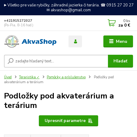
►Všetko pre vaše rybičky, záhradné jazierka či terária. ☎ 0915 27 20 27
✉ akvashop@gmail.com
0
ks
+421915272027
za
0 €
(Po-Pia, 8-16 hod.)
Menu
Hľadať
Úvod
Teraristika ✓
Pomôcky a príslušenstvo
Podložky pod
akvaterárium a terárium
Podložky pod akvaterárium a
terárium
Upresniť parametre