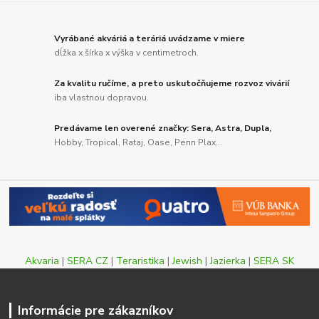
Vyrábané akváriá a teráriá uvádzame v miere
dĺžka x šírka x výška v centimetroch.
Za kvalitu ručíme, a preto uskutočňujeme rozvoz vivárií
iba vlastnou dopravou.
Predávame len overené značky: Sera, Astra, Dupla,
Hobby, Tropical, Rataj, Oase, Penn Plax...
Akvaria
|
SERA CZ
|
Teraristika
|
Jewish
|
Jazierka
|
SERA SK
Informácie pre zákazníkov