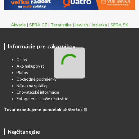
Akvaria
|
SERA CZ
|
Teraristika
|
Jewish
|
Jazierka
|
SERA SK
Informácie pre zákazníkov
O nás
Ako nakupovať
Platby
Obchodné podmienky
Nákup na splátky
Chovateľské informácie
Fotogaléria a naše realizácie
Tovar expedujeme pondelok až štvrtok
🟢
Najčítanejšie