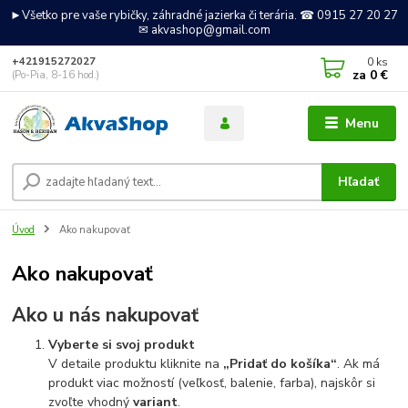
►Všetko pre vaše rybičky, záhradné jazierka či terária. ☎ 0915 27 20 27
✉ akvashop@gmail.com
0
ks
+421915272027
za
0 €
(Po-Pia, 8-16 hod.)
Menu
Hľadať
Úvod
Ako nakupovať
Ako nakupovať
Ako u nás nakupovať
Vyberte si svoj produkt
V detaile produktu kliknite na
„Pridať do košíka“
. Ak má
produkt viac možností (veľkosť, balenie, farba), najskôr si
zvoľte vhodný
variant
.