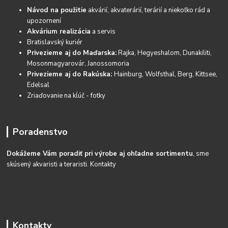
Návod na použitie
akvárií, akvaterárií, terárií a niekoľko rád a
upozornení
Akvárium realizácia
a servis
Bratislavský kuriér
Privezieme aj do Maďarska:
Rajka, Hegyeshalom, Dunakiliti,
Mosonmagyarovár, Janossomoria
Privezieme aj do Rakúska:
Hainburg, Wolfsthal, Berg, Kittsee,
Edelsal
Zriaďovanie na kĺúč - fotky
Poradenstvo
Dokážeme Vám poradiť pri výrobe aj ohľadne sortimentu
, sme
skúsený akvaristi a teraristi.
Kontakty
Kontakty