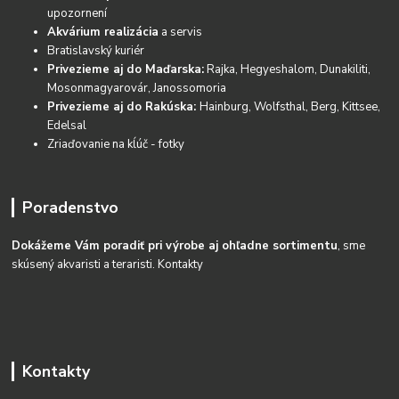
upozornení
Akvárium realizácia
a servis
Bratislavský kuriér
Privezieme aj do Maďarska:
Rajka, Hegyeshalom, Dunakiliti,
Mosonmagyarovár, Janossomoria
Privezieme aj do Rakúska:
Hainburg, Wolfsthal, Berg, Kittsee,
Edelsal
Zriaďovanie na kĺúč - fotky
Poradenstvo
Dokážeme Vám poradiť pri výrobe aj ohľadne sortimentu
, sme
skúsený akvaristi a teraristi.
Kontakty
Kontakty