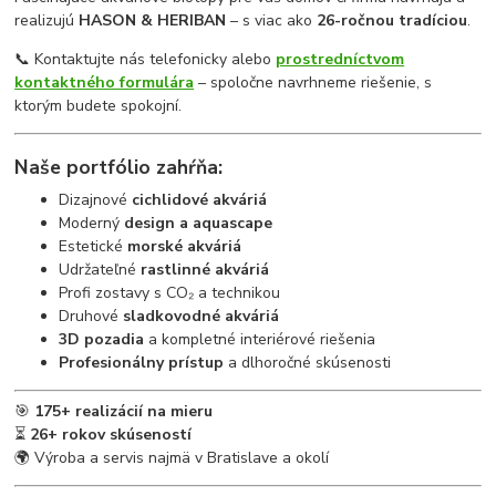
realizujú
HASON & HERIBAN
– s viac ako
26-ročnou tradíciou
.
📞 Kontaktujte nás telefonicky alebo
prostredníctvom
kontaktného formulára
– spoločne navrhneme riešenie, s
ktorým budete spokojní.
Naše portfólio zahŕňa:
Dizajnové
cichlidové akváriá
Moderný
design a aquascape
Estetické
morské akváriá
Udržateľné
rastlinné akváriá
Profi zostavy s CO₂ a technikou
Druhové
sladkovodné akváriá
3D pozadia
a kompletné interiérové riešenia
Profesionálny prístup
a dlhoročné skúsenosti
🎯
175+ realizácií na mieru
⏳
26+ rokov skúseností
🌍 Výroba a servis najmä v Bratislave a okolí