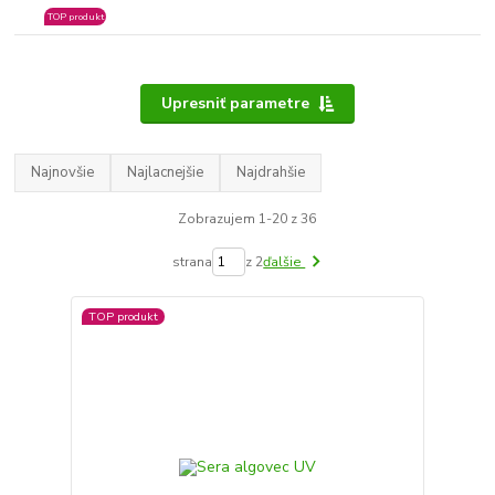
TOP produkt
Upresniť parametre
Najnovšie
Najlacnejšie
Najdrahšie
Zobrazujem 1-20 z 36
strana
z 2
ďalšie
TOP produkt