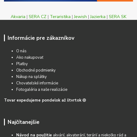
Akvaria
|
SERA CZ
|
Teraristika
|
Jewish
|
Jazierka
|
SERA SK
Informácie pre zákazníkov
O nás
Ako nakupovať
Platby
Obchodné podmienky
Nákup na splátky
Chovateľské informácie
Fotogaléria a naše realizácie
Tovar expedujeme pondelok až štvrtok
🟢
Najčítanejšie
Návod na použitie
akvárií, akvaterárií, terárií a niekoľko rád a