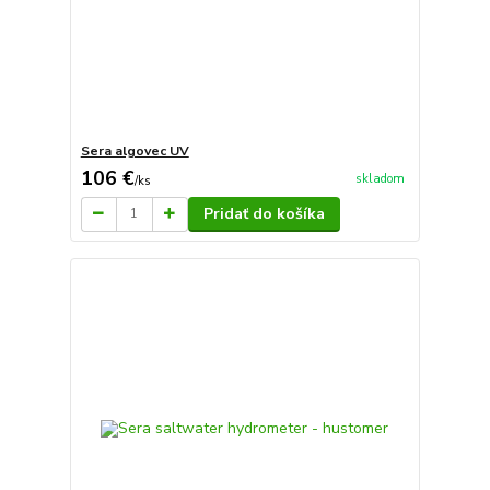
Sera algovec UV
106 €
skladom
/
ks
Pridať do košíka