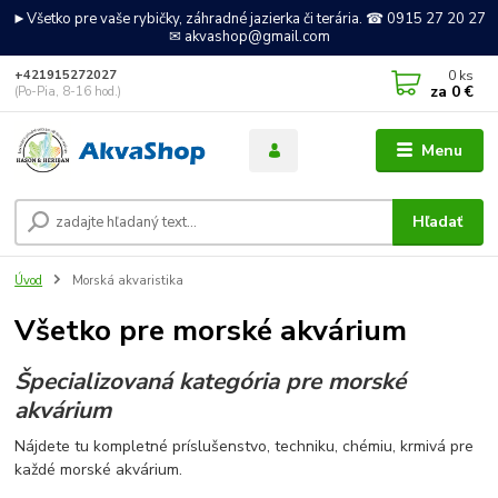
►Všetko pre vaše rybičky, záhradné jazierka či terária. ☎ 0915 27 20 27
✉ akvashop@gmail.com
0
ks
+421915272027
za
0 €
(Po-Pia, 8-16 hod.)
Menu
Hľadať
Úvod
Morská akvaristika
Všetko pre morské akvárium
Špecializovaná kategória pre morské
akvárium
Nájdete tu kompletné príslušenstvo, techniku, chémiu, krmivá pre
každé morské akvárium.