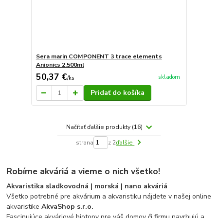
Sera marin COMPONENT 3 trace elements
Anionics 2.500ml
50,37 €
skladom
/
ks
Pridať do košíka
Načítať ďalšie produkty (16)
strana
z 2
ďalšie
Robíme akváriá a vieme o nich všetko!
Akvaristika sladkovodná | morská | nano akváriá
Všetko potrebné pre akvárium a akvaristiku nájdete v našej online
akvaristike
AkvaShop s.r.o.
Fascinujúce akváriové biotopy pre váš domov či firmu navrhujú a