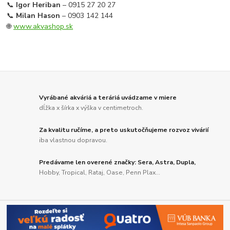
📞
Igor Heriban
– 0915 27 20 27
📞
Milan Hason
– 0903 142 144
🌐
www.akvashop.sk
Vyrábané akváriá a teráriá uvádzame v miere
dĺžka x šírka x výška v centimetroch.
Za kvalitu ručíme, a preto uskutočňujeme rozvoz vivárií
iba vlastnou dopravou.
Predávame len overené značky: Sera, Astra, Dupla,
Hobby, Tropical, Rataj, Oase, Penn Plax...