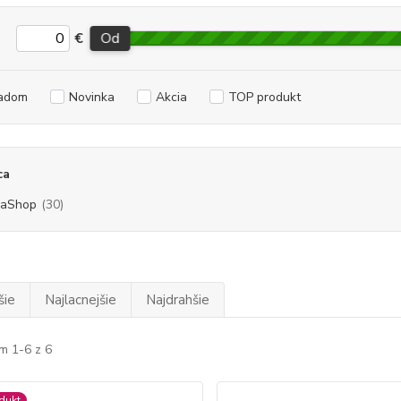
€
Od
adom
Novinka
Akcia
TOP produkt
ca
vaShop
(30)
šie
Najlacnejšie
Najdrahšie
m 1-6 z 6
dukt