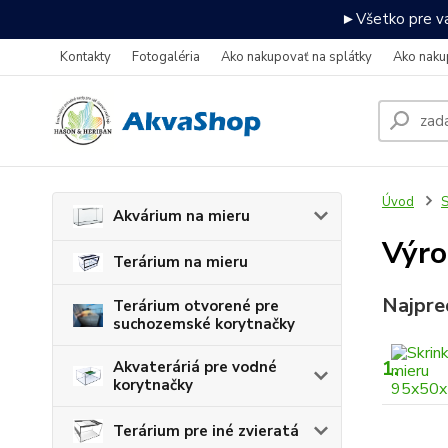
►Všetko pre va
Kontakty
Fotogaléria
Ako nakupovať na splátky
Ako naku
Úvod
S
Akvárium na mieru
Výro
Terárium na mieru
Najpre
Terárium otvorené pre
suchozemské korytnačky
1.
Akvateráriá pre vodné
korytnačky
Terárium pre iné zvieratá