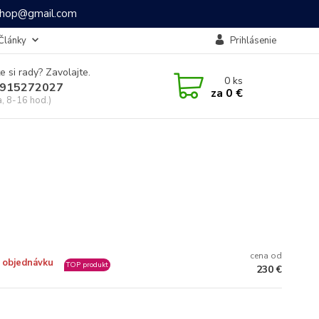
ashop@gmail.com
Články
Prihlásenie
e si rady? Zavolajte.
0
ks
915272027
za
0 €
a, 8-16 hod.)
cena od
 objednávku
TOP produkt
230 €