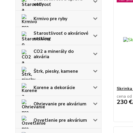
vody
Krmivo pre ryby
Starostlivosť o akváriové
rastliny
CO2 a minerály do
akvária
Štrk, piesky, kamene
Korene a dekorácie
Skrinka
cena od
230 €
Ohrievanie pre akvárium
Osvetlenie pre akvárium