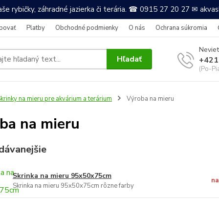
še rybičky, záhradné jazierka či terária. ☎ 0915 27 20 27 ✉ akv
povať
Platby
Obchodné podmienky
O nás
Ochrana súkromia
Neviet
Hľadať
+421
(Po-Pi
krinky na mieru pre akvárium a terárium
Výroba na mieru
ba na mieru
dávanejšie
Skrinka na mieru 95x50x75cm
na
Skrinka na mieru 95x50x75cm rôzne farby