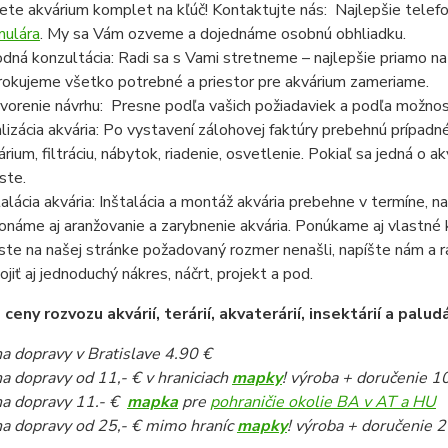
ete akvárium komplet na kľúč! Kontaktujte nás: Najlepšie telef
mulára
. My sa Vám ozveme a dojednáme osobnú obhliadku.
dná konzultácia: Radi sa s Vami stretneme – najlepšie priamo n
rokujeme všetko potrebné a priestor pre akvárium zameriame.
vorenie návrhu: Presne podľa vašich požiadaviek a podľa možnost
lizácia akvária: Po vystavení zálohovej faktúry prebehnú prípadn
árium, filtráciu, nábytok, riadenie, osvetlenie. Pokiaľ sa jedná o
ste.
talácia akvária: Inštalácia a montáž akvária prebehne v termíne,
onáme aj aranžovanie a zarybnenie akvária. Ponúkame aj vlastné k
ste na našej stránke požadovaný rozmer nenašli, napíšte nám a 
pojiť aj jednoduchý nákres, náčrt, projekt a pod.
eny rozvozu akvárií, terárií, akvaterárií, insektárií a paludá
a dopravy v Bratislave 4.90 €
a dopravy od 11,- € v hraniciach
mapky
! výroba + doručenie 1
a dopravy 11.- €
mapka
pre
pohraničie okolie BA v AT a HU
a dopravy od 25,- € mimo hraníc
mapky
! výroba + doručenie 2