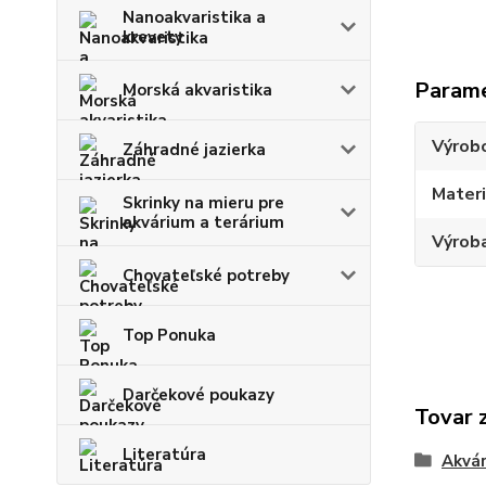
Nanoakvaristika a
krevety
Param
Morská akvaristika
Výrob
Záhradné jazierka
Materi
Skrinky na mieru pre
akvárium a terárium
Výroba
Chovateľské potreby
Top Ponuka
Darčekové poukazy
Tovar 
Literatúra
Akvár