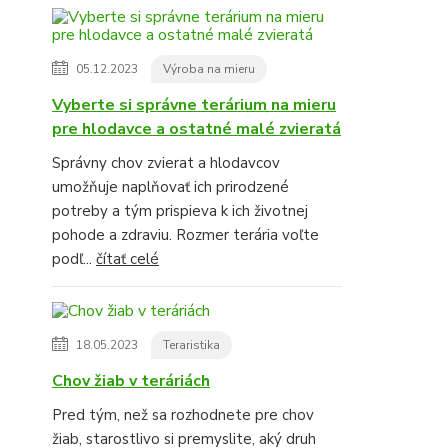
05.12.2023
Výroba na mieru
Vyberte si správne terárium na mieru
pre hlodavce a ostatné malé zvieratá
Správny chov zvierat a hlodavcov
umožňuje naplňovať ich prirodzené
potreby a tým prispieva k ich životnej
pohode a zdraviu. Rozmer terária voľte
podľ...
čítať celé
18.05.2023
Teraristika
Chov žiab v teráriách
Pred tým, než sa rozhodnete pre chov
žiab, starostlivo si premyslite, aký druh