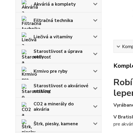
Akváriá a komplety
Filtračná technika
Liečivá a vitamíny
Kompl
Starostlivosť a úprava
vody
Komple
Krmivo pre ryby
Robí
Starostlivosť o akváriové
lepe
rastliny
CO2 a minerály do
Vyrábané
akvária
V Bratis
Štrk, piesky, kamene
pre akvár