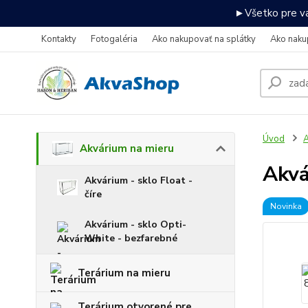
►Všetko pre va
Kontakty
Fotogaléria
Ako nakupovať na splátky
Ako naku
Úvod
A
Akvárium na mieru
Akv
Akvárium - sklo Float -
číre
Novinka
Akvárium - sklo Opti-
White - bezfarebné
Terárium na mieru
Terárium otvorené pre