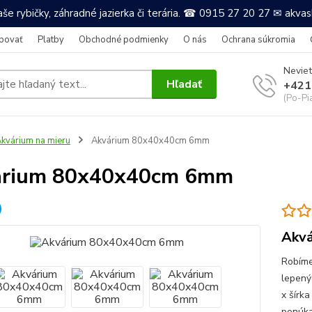
še rybičky, záhradné jazierka či terária. ☎ 0915 27 20 27 ✉ akv
povať
Platby
Obchodné podmienky
O nás
Ochrana súkromia
Neviet
Hľadať
+421
(Po-Pi
kvárium na mieru
Akvárium 80x40x40cm 6mm
árium 80x40x40cm 6mm
Akvá
Robíme
lepený
x šírka
ponúkam