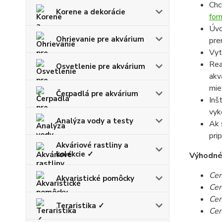
Chc
Korene a dekorácie
for
Úvo
Ohrievanie pre akvárium
pre
Vyt
Rea
Osvetlenie pre akvárium
akv
mie
Čerpadlá pre akvárium
Inš
vyk
Analýza vody a testy
Ak 
pri
Akváriové rastliny a
kolekcie ✓
Výhodné c
Cen
Akvaristické pomôcky
Cen
Cen
Teraristika ✓
Cen