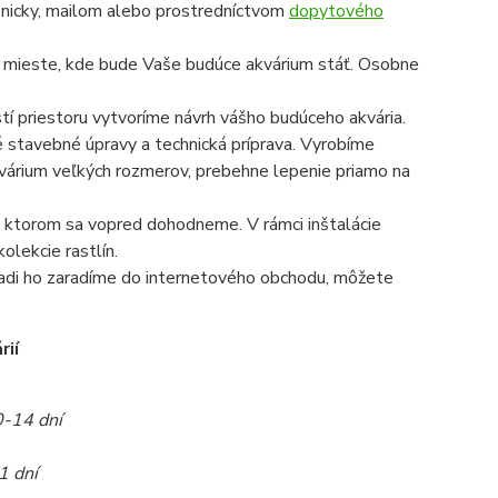
onicky, mailom alebo prostredníctvom
dopytového
a mieste, kde bude Vaše budúce akvárium stáť. Osobne
í priestoru vytvoríme návrh vášho budúceho akvária.
é stavebné úpravy a technická príprava. Vyrobíme
 akvárium veľkých rozmerov, prebehne lepenie priamo na
 na ktorom sa vopred dohodneme. V rámci inštalácie
olekcie rastlín.
radi ho zaradíme do internetového obchodu, môžete
rií
0-14 dní
1 dní