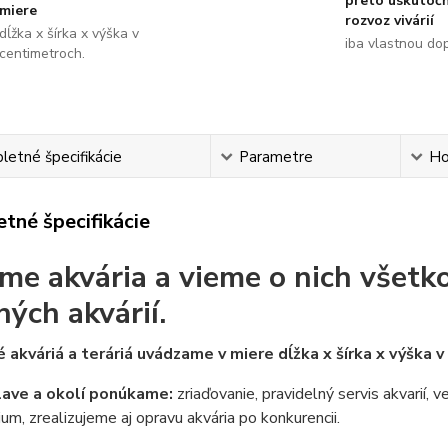
preto uskutoč
miere
rozvoz vivárií
dĺžka x šírka x výška v
iba vlastnou do
centimetroch.
etné špecifikácie
Parametre
Ho
tné špecifikácie
me akvária a vieme o nich všetko
ných akvárií.
 akváriá a teráriá uvádzame v miere dĺžka x šírka x výška 
lave a okolí ponúkame:
zriaďovanie, pravidelný servis akvarií, 
ium, zrealizujeme aj opravu akvária po konkurencii.