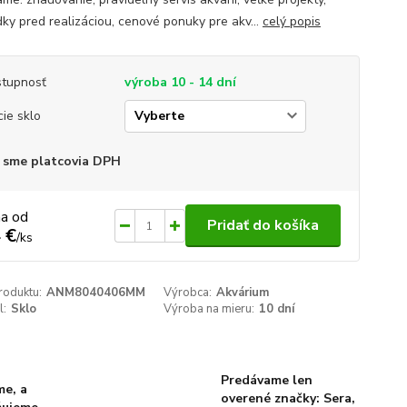
dky pred realizáciou, cenové ponuky pre akv...
celý popis
tupnosť
výroba 10 - 14 dní
cie sklo
 sme platcovia DPH
na od
Pridať do košíka
 €
/
ks
roduktu:
ANM8040406MM
Výrobca:
Akvárium
l:
Sklo
Výroba na mieru:
10 dní
Predávame len
me, a
overené značky: Sera,