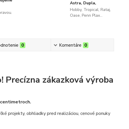
ňujeme
Astra, Dupla,
Hobby, Tropical, Rataj,
pravou.
Oase, Penn Plax...
dnotenie
0
Komentáre
0
!
Precízna zákazková výroba
v centimetroch.
veľké projekty, obhliadky pred realizáciou, cenové ponuky