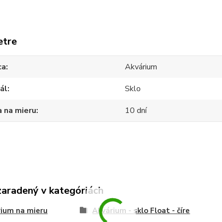
etre
ca
Akvárium
ál
Sklo
 na mieru
10 dní
zaradený v kategóriách
ium na mieru
Akvárium - sklo Float - číre