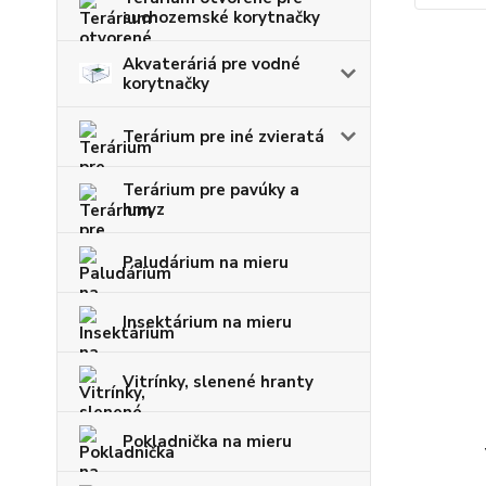
suchozemské korytnačky
Akvateráriá pre vodné
korytnačky
Terárium pre iné zvieratá
Terárium pre pavúky a
hmyz
Paludárium na mieru
Insektárium na mieru
Vitrínky, slenené hranty
Pokladnička na mieru