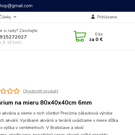
ashop@gmail.com
Články
Prihlásenie
e si rady? Zavolajte.
0
ks
915272027
za
0 €
a, 8-16 hod.)
Ohodnotiť produkt
rium na mieru 80x40x40cm 6mm
 akvária a vieme o nich všetko! Precízna zákazková výroba
ch akvárií. Vyrábané akváriá a teráriá uvádzame v miere dĺžka
 x výška v centimetroch. V Bratislave a okolí
e: zriaďovanie, pravidelný servis akvarií, veľké projekty,