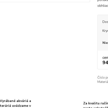
obhlia
Dos
Kry
Nie
ce
94
Číslo p
Materiá
Vyrábané akváriá a
Za kvalitu ručí
teráriá uvádzame v