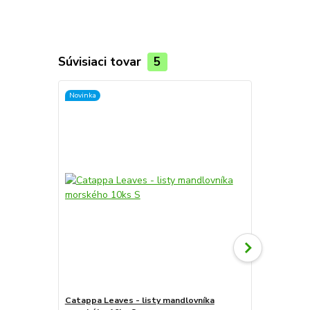
Súvisiaci tovar
5
Novinka
Novinka
Catappa Leaves - listy mandlovníka
Catappa Lea