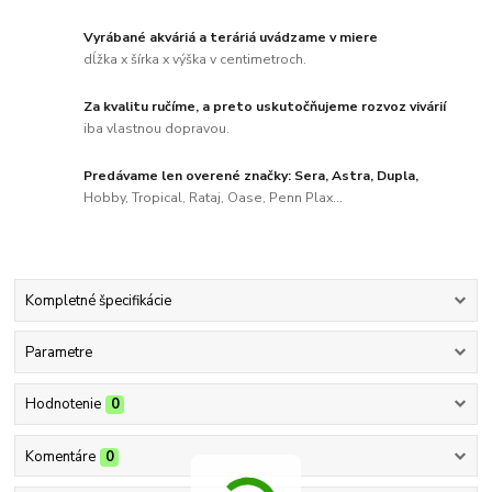
Vyrábané akváriá a teráriá uvádzame v miere
dĺžka x šírka x výška v centimetroch.
Za kvalitu ručíme, a preto uskutočňujeme rozvoz vivárií
iba vlastnou dopravou.
Predávame len overené značky: Sera, Astra, Dupla,
Hobby, Tropical, Rataj, Oase, Penn Plax...
Kompletné špecifikácie
Parametre
Hodnotenie
0
Komentáre
0