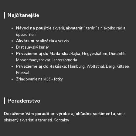
Najčítanejšie
Návod na použitie
akvárií, akvaterárií, terárií a niekoľko rád a
upozornení
Akvárium realizácia
a servis
Bratislavský kuriér
Privezieme aj do Maďarska:
Rajka, Hegyeshalom, Dunakiliti,
Mosonmagyarovár, Janossomoria
Privezieme aj do Rakúska:
Hainburg, Wolfsthal, Berg, Kittsee,
Edelsal
Zriaďovanie na kĺúč - fotky
Poradenstvo
Dokážeme Vám poradiť pri výrobe aj ohľadne sortimentu
, sme
skúsený akvaristi a teraristi.
Kontakty