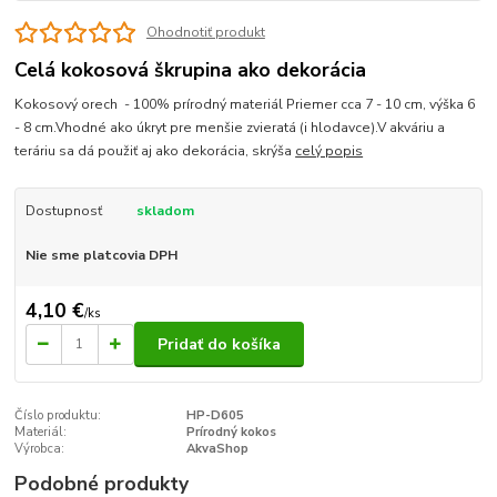
Ohodnotiť produkt
Celá kokosová škrupina ako dekorácia
Kokosový orech - 100% prírodný materiál Priemer cca 7 - 10 cm, výška 6
- 8 cm.Vhodné ako úkryt pre menšie zvieratá (i hlodavce).V akváriu a
teráriu sa dá použiť aj ako dekorácia, skrýša
celý popis
Dostupnosť
skladom
Nie sme platcovia DPH
4,10 €
/
ks
Pridať do košíka
Číslo produktu:
HP-D605
Materiál:
Prírodný kokos
Výrobca:
AkvaShop
Podobné produkty