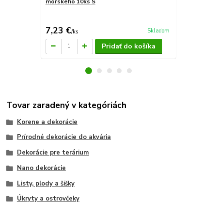
morského 10ks S
morského 10
7,23 €
8,75 €
Skladom
/
ks
/
ks
Pridať do košíka
Tovar zaradený v kategóriách
Korene a dekorácie
Prírodné dekorácie do akvária
Dekorácie pre terárium
Nano dekorácie
Listy, plody a šišky
Úkryty a ostrovčeky