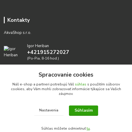
Kontakty
AkvaShop s.r.o.
Igor Heriban
+421915272027
(Po-Pia, 8-16 hod.)
akvashop@gmail.com
Spracovanie cookies
Náš e-shop a partneri potrebujú Váš
súhlas
s použitím súborov
cookies, aby Vám mohli zobrazovať informácie týkajúce sa Vašich
záujmov.
Súhlasím
Nastavenia
Realizujeme prírodné akvária: AkvaShop s.r.o. • IBAN:
SK3911000000002947087849
Súhlas môžete odmietnuť
tu
.