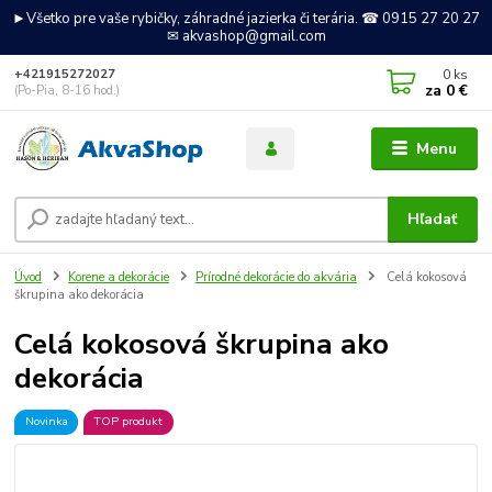
►Všetko pre vaše rybičky, záhradné jazierka či terária. ☎ 0915 27 20 27
✉ akvashop@gmail.com
0
ks
+421915272027
za
0 €
(Po-Pia, 8-16 hod.)
Menu
Hľadať
Úvod
Korene a dekorácie
Prírodné dekorácie do akvária
Celá kokosová
škrupina ako dekorácia
Celá kokosová škrupina ako
dekorácia
Novinka
TOP produkt