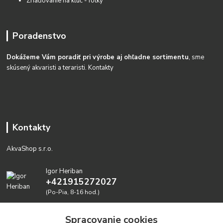
Zriaďovanie na kĺúč - fotky
Poradenstvo
Dokážeme Vám poradiť pri výrobe aj ohľadne sortimentu
, sme
skúsený akvaristi a teraristi.
Kontakty
Kontakty
AkvaShop s.r.o.
Igor Heriban
+421915272027
(Po-Pia, 8-16 hod.)
akvashop@gmail.com
Spracovanie cookies