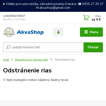
►Všetko pre vaše rybičky, záhradné jazierka či terária. ☎ 0915 27 20 27
✉ akvashop@gmail.com
0
ks
+421915272027
za
0 €
(Po-Pia, 8-16 hod.)
Menu
Hľadať
Úvod
Starostlivosť a úprava vody
Odstránenie rias
Odstránenie rias
V tejto kategórii nebol nájdený žiadny tovar.