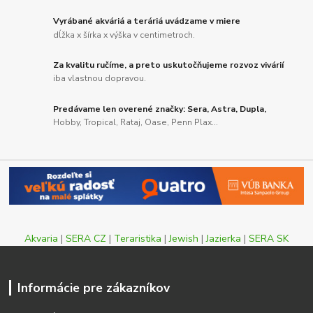
Vyrábané akváriá a teráriá uvádzame v miere
dĺžka x šírka x výška v centimetroch.
Za kvalitu ručíme, a preto uskutočňujeme rozvoz vivárií
iba vlastnou dopravou.
Predávame len overené značky: Sera, Astra, Dupla,
Hobby, Tropical, Rataj, Oase, Penn Plax...
Akvaria
|
SERA CZ
|
Teraristika
|
Jewish
|
Jazierka
|
SERA SK
Informácie pre zákazníkov