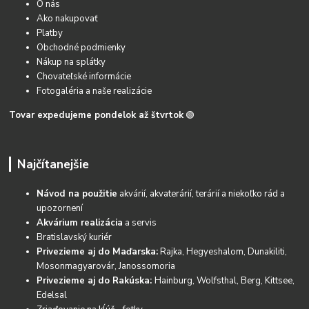
O nás
Ako nakupovať
Platby
Obchodné podmienky
Nákup na splátky
Chovateľské informácie
Fotogaléria a naše realizácie
Tovar expedujeme pondelok až štvrtok
🟢
Najčítanejšie
Návod na použitie
akvárií, akvaterárií, terárií a niekoľko rád a
upozornení
Akvárium realizácia
a servis
Bratislavský kuriér
Privezieme aj do Maďarska:
Rajka, Hegyeshalom, Dunakiliti,
Mosonmagyarovár, Janossomoria
Privezieme aj do Rakúska:
Hainburg, Wolfsthal, Berg, Kittsee,
Edelsal