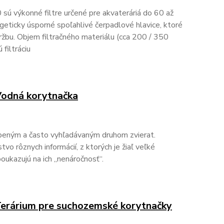
0 sú výkonné filtre určené pre akvateráriá do 60 až
geticky úsporné spoľahlivé čerpadlové hlavice, ktoré
ržbu. Objem filtračného materiálu (cca 200 / 350
 filtráciu
 Vodná korytnačka
úbeným a často vyhľadávaným druhom zvierat.
o rôznych informácií, z ktorých je žiaľ veľké
oukazujú na ich „nenáročnosť“.
 Terárium pre suchozemské korytnačky