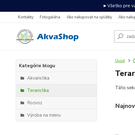
►Všetko pre va
Kontakty
Fotogaléria
Ako nakupovať na splátky
Ako naku
Úvod
Č
Kategórie blogu
Terar
Akvaristika
Táto sekc
Teraristika
Rozvoz
Najnov
Výroba na mieru