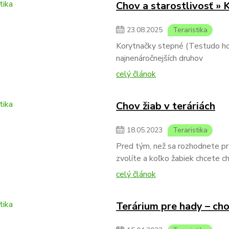
Chov a starostlivosť » 
23
.
08
.
2025
Teraristika
Korytnačky stepné (Testudo hors
najnenáročnejších druhov
celý článok
Chov žiab v teráriách
18
.
05
.
2023
Teraristika
Pred tým, než sa rozhodnete pre
zvolíte a koľko žabiek chcete c
celý článok
Terárium pre hady – cho