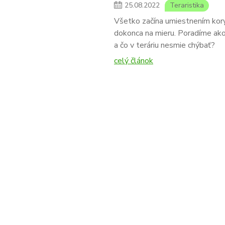
25
.
08
.
2022
Teraristika
Všetko začína umiestnením koryt
dokonca na mieru. Poradíme ako
a čo v teráriu nesmie chýbať?
celý článok