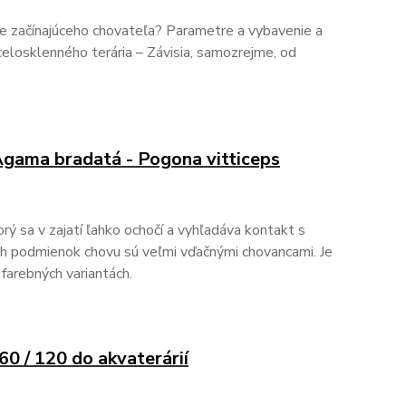
re začínajúceho chovateľa? Parametre a vybavenie a
celosklenného terária – Závisia, samozrejme, od
 Agama bradatá - Pogona vitticeps
rý sa v zajatí ľahko ochočí a vyhľadáva kontakt s
ch podmienok chovu sú veľmi vďačnými chovancami. Je
farebných variantách.
 60 / 120 do akvaterárií