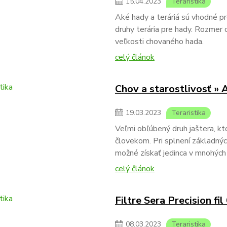
15
.
04
.
2023
Teraristika
Aké hady a teráriá sú vhodné p
druhy terária pre hady. Rozmer 
veľkosti chovaného hada.
celý článok
Chov a starostlivosť »
19
.
03
.
2023
Teraristika
Veľmi obľúbený druh jaštera, kto
človekom. Pri splnení základný
možné získať jedinca v mnohých 
celý článok
Filtre Sera Precision fil
08
.
03
.
2023
Teraristika