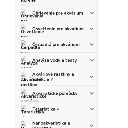
Ohrievanie pre akvárium
Osvetlenie pre akvárium
Čerpadlá pre akvárium
Analýza vody a testy
Akváriové rastliny a
kolekcie ✓
Akvaristické pomôcky
Teraristika ✓
Nanoakvaristika a