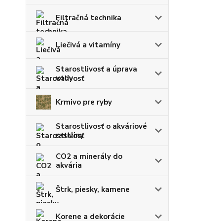
Filtračná technika
Liečivá a vitamíny
Starostlivosť a úprava
vody
Krmivo pre ryby
Starostlivosť o akváriové
rastliny
CO2 a minerály do
akvária
Štrk, piesky, kamene
Korene a dekorácie