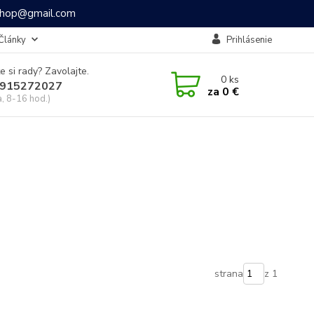
ashop@gmail.com
Články
Prihlásenie
e si rady? Zavolajte.
0
ks
915272027
za
0 €
a, 8-16 hod.)
strana
z 1