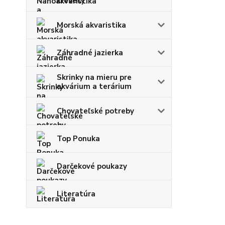
krevety
Morská akvaristika
Záhradné jazierka
Skrinky na mieru pre
akvárium a terárium
Chovateľské potreby
Top Ponuka
Darčekové poukazy
Literatúra