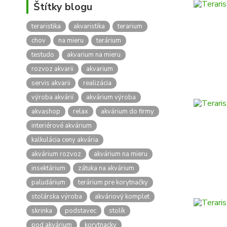
Štítky blogu
teraristika
akvaristika
terarium
chov
na mieru
terárium
testudo
akvarium na mieru
rozvoz akvarii
akvarium
servis akvarii
realizácia
výroba akvárií
akvárium výroba
akvashop
relax
akvárium do firmy
interiérové akvárium
kalkulácia ceny akvária
akvárium rozvoz
akvárium na mieru
insektárium
zátuka na akvárium
paludárium
terárium pre korytnačky
stolárska výroba
akváriový komplet
skrinka
podstavec
stolík
pod akvárium
korytnacky