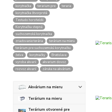
korytnačka
terarium pre
teraria
korytnačka štvorprstá
Testudo horsfieldii
Korytnačka stepná
suchozemská korytnačka
zriaďovanie terária
terárium na mieru
terárium pre suchozemskú korytnačku
želva
korytnačky
Bratislava
vyroba akvarii
akvarium dovoz
rozvoz akvarií
záruka na akvárium
Akvárium na mieru
Terárium na mieru
Terárium otvorené pre