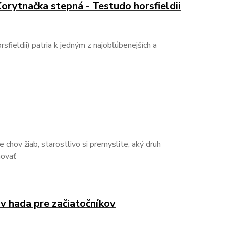
Korytnačka stepná - Testudo horsfieldii
fieldii) patria k jedným z najobľúbenejších a
 chov žiab, starostlivo si premyslite, aký druh
hovať
v hada pre začiatočníkov