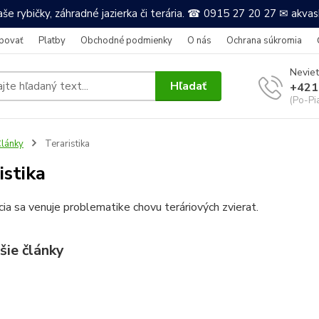
še rybičky, záhradné jazierka či terária. ☎ 0915 27 20 27 ✉ akv
povať
Platby
Obchodné podmienky
O nás
Ochrana súkromia
Neviet
Hľadať
+421
(Po-Pi
lánky
Teraristika
istika
ia sa venuje problematike chovu teráriových zvierat.
šie články