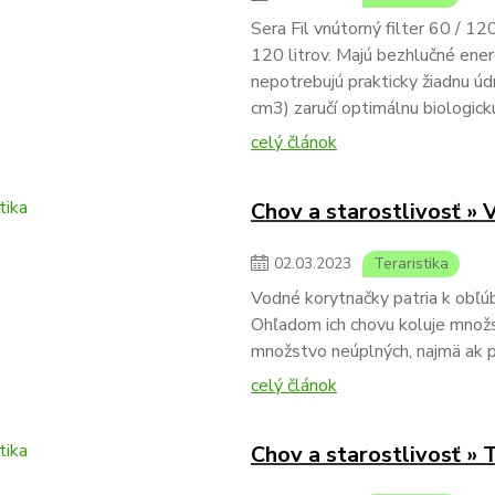
Sera Fil vnútorný filter 60 / 12
120 litrov. Majú bezhlučné ener
nepotrebujú prakticky žiadnu úd
cm3) zaručí optimálnu biologickú
celý článok
Chov a starostlivosť »
02
.
03
.
2023
Teraristika
Vodné korytnačky patria k obľ
Ohľadom ich chovu koluje množstv
množstvo neúplných, najmä ak p
celý článok
Chov a starostlivosť »