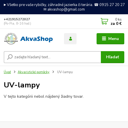
►Všetko pre vaše rybičky, záhradné jazierka či terária. ☎ 0915 27 20 27
✉ akvashop@gmail.com
0
ks
+421915272027
za
0 €
(Po-Pia, 8-16 hod.)
Menu
Hľadať
Úvod
Akvaristické pomôcky
UV-lampy
UV-lampy
V tejto kategórii nebol nájdený žiadny tovar.