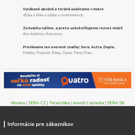
Vyrábané akváriá a teráriá uvádzame v miere
dĺžka x šírka x výška v centimetroch.
Za kvalitu ručíme, a preto uskutočňujeme rozvoz vivárií
iba vlastnou dopravou.
Predávame len overené značky: Sera, Astra, Dupla,
Hobby, Tropical, Rataj, Oase, Penn Plax...
Akvaria
|
SERA CZ
|
Teraristika
|
Jewish
|
Jazierka
|
SERA SK
Informácie pre zákazníkov