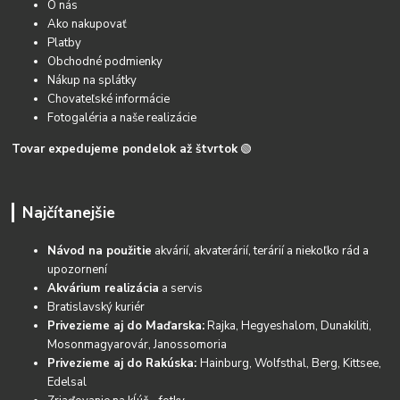
O nás
Ako nakupovať
Platby
Obchodné podmienky
Nákup na splátky
Chovateľské informácie
Fotogaléria a naše realizácie
Tovar expedujeme pondelok až štvrtok
🟢
Najčítanejšie
Návod na použitie
akvárií, akvaterárií, terárií a niekoľko rád a
upozornení
Akvárium realizácia
a servis
Bratislavský kuriér
Privezieme aj do Maďarska:
Rajka, Hegyeshalom, Dunakiliti,
Mosonmagyarovár, Janossomoria
Privezieme aj do Rakúska:
Hainburg, Wolfsthal, Berg, Kittsee,
Edelsal