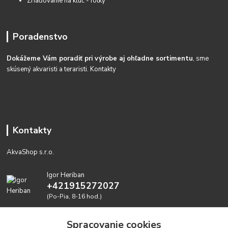
Zriaďovanie na kĺúč - fotky
Poradenstvo
Dokážeme Vám poradiť pri výrobe aj ohľadne sortimentu
, sme
skúsený akvaristi a teraristi.
Kontakty
Kontakty
AkvaShop s.r.o.
Igor Heriban
+421915272027
(Po-Pia, 8-16 hod.)
akvashop@gmail.com
Spracovanie cookies