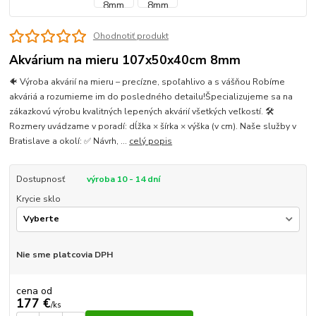
Ohodnotiť produkt
Akvárium na mieru 107x50x40cm 8mm
🐠 Výroba akvárií na mieru – precízne, spoľahlivo a s vášňou Robíme
akváriá a rozumieme im do posledného detailu!Špecializujeme sa na
zákazkovú výrobu kvalitných lepených akvárií všetkých veľkostí. 🛠
Rozmery uvádzame v poradí: dĺžka × šírka × výška (v cm). Naše služby v
Bratislave a okolí: ✅ Návrh, ...
celý popis
Dostupnosť
výroba 10 - 14 dní
Krycie sklo
Nie sme platcovia DPH
cena od
177 €
/
ks