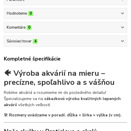
Hodnotenie
0
Komentáre
0
Súvisiaci tovar
4
Kompletné špecifikácie
🐠 Výroba akvárií na mieru –
precízne, spoľahlivo a s vášňou
Robíme akváriá a rozumieme im do posledného detailu!
Špecializujeme sa na
zákazkovú výrobu kvalitných lepených
akvárií
všetkých veľkostí.
🛠
Rozmery uvádzame v poradí: dĺžka × šírka × výška (v cm).