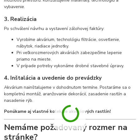
možností priestoru. Konzultujeme materiály, technológiu a
vybavenie.
3. Realizácia
Po schválení návrhu a vystavení zálohovej faktúry:
Vyrobíme akvárium, technológiu filtrácie, osvetlenie,
nábytok, riadiace jednotky.
Pri veľkorozmerových akváriách zabezpečíme lepenie
priamo na mieste.
V prípade potreby vykonáme drobné stavebné úpravy.
4. Inštalácia a uvedenie do prevádzky
Akvárium nainštalujeme v dohodnutom termíne. Postaráme sa o
kompletnú montáž, aranžovanie dekorácií, zasadenie rastlín a
nasadenie rýb.
Ponúkame aj vlastné kolekcie akváriových rastlín!
Nemáme požadovaný rozmer na
stránke?