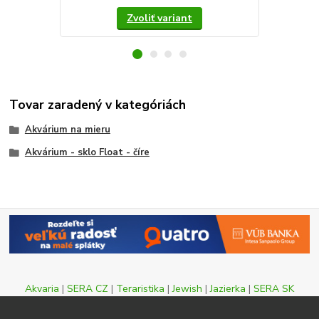
Zvoliť variant
Tovar zaradený v kategóriách
Akvárium na mieru
Akvárium - sklo Float - číre
Akvaria
|
SERA CZ
|
Teraristika
|
Jewish
|
Jazierka
|
SERA SK