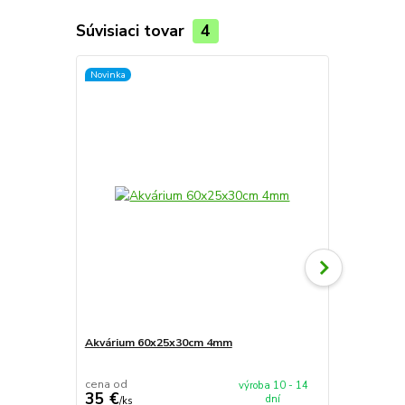
Súvisiaci tovar
4
Novinka
Novinka
Akvárium 60x25x30cm 4mm
Akvárium 5
cena od
cena od
výroba 10 - 14
35 €
37,90 €
dní
/
ks
/
k