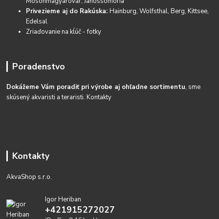
Mosonmagyarovár, Janossomoria
Privezieme aj do Rakúska:
Hainburg, Wolfsthal, Berg, Kittsee,
Edelsal
Zriaďovanie na kĺúč - fotky
Poradenstvo
Dokážeme Vám poradiť pri výrobe aj ohľadne sortimentu
, sme
skúsený akvaristi a teraristi.
Kontakty
Kontakty
AkvaShop s.r.o.
Igor Heriban
+421915272027