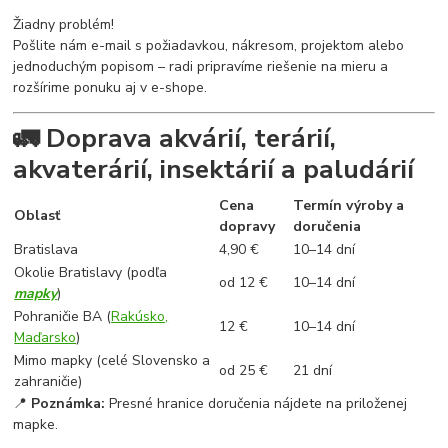
Žiadny problém!
Pošlite nám e-mail s požiadavkou, nákresom, projektom alebo
jednoduchým popisom – radi pripravíme riešenie na mieru a
rozšírime ponuku aj v e-shope.
🚛 Doprava akvárií, terárií,
akvaterárií, insektárií a paludárií
Cena
Termín výroby a
Oblasť
dopravy
doručenia
Bratislava
4,90 €
10–14 dní
Okolie Bratislavy (podľa
od 12 €
10–14 dní
mapky
)
Pohraničie BA (
Rakúsko,
12 €
10–14 dní
Maďarsko
)
Mimo mapky (celé Slovensko a
od 25 €
21 dní
zahraničie)
📍
Poznámka:
Presné hranice doručenia nájdete na priloženej
mapke.