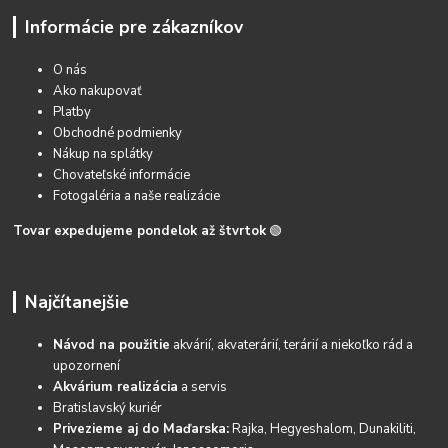
Informácie pre zákazníkov
O nás
Ako nakupovať
Platby
Obchodné podmienky
Nákup na splátky
Chovateľské informácie
Fotogaléria a naše realizácie
Tovar expedujeme pondelok až štvrtok
🟢
Najčítanejšie
Návod na použitie
akvárií, akvaterárií, terárií a niekoľko rád a
upozornení
Akvárium realizácia
a servis
Bratislavský kuriér
Privezieme aj do Maďarska:
Rajka, Hegyeshalom, Dunakiliti,