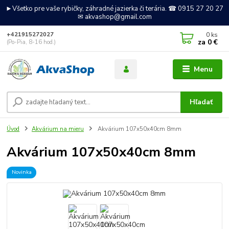
►Všetko pre vaše rybičky, záhradné jazierka či terária. ☎ 0915 27 20 27
✉ akvashop@gmail.com
0
ks
+421915272027
za
0 €
(Po-Pia, 8-16 hod.)
Menu
Hľadať
Úvod
Akvárium na mieru
Akvárium 107x50x40cm 8mm
Akvárium 107x50x40cm 8mm
Novinka