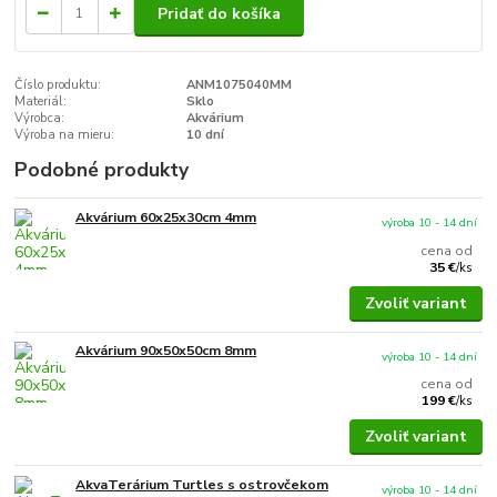
Pridať do košíka
Číslo produktu:
ANM1075040MM
Materiál:
Sklo
Výrobca:
Akvárium
Výroba na mieru:
10 dní
Podobné produkty
Akvárium 60x25x30cm 4mm
výroba 10 - 14 dní
cena od
35 €
/
ks
Zvoliť variant
Akvárium 90x50x50cm 8mm
výroba 10 - 14 dní
cena od
199 €
/
ks
Zvoliť variant
AkvaTerárium Turtles s ostrovčekom
výroba 10 - 14 dní