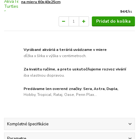
na mieru 60x40x25cm
94 €
/
ks
Pridať do košíka
Vyrábané akváriá a teráriá uvádzame v miere
dĺžka x šírka x výška v centimetroch.
Za kvalitu ručíme, a preto uskutočňujeme rozvoz vivárií
iba vlastnou dopravou.
Predávame len overené značky: Sera, Astra, Dupla,
Hobby, Tropical, Rataj, Oase, Penn Plax...
Kompletné špecifikácie
Parametre