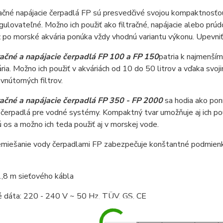
račné napájacie čerpadlá FP sú presvedčivé svojou kompaktnosťo
egulovateľné. Možno ich použiť ako filtračné, napájacie alebo p
ž po morské akvária ponúka vždy vhodnú variantu výkonu. Upevni
tračné a napájacie čerpadlá FP 100 a FP 150
patria k najmenším
ria. Možno ich použiť v akváriách od 10 do 50 litrov a vďaka s
vnútorných filtrov.
tračné a napájacie čerpadlá FP 350 - FP 2000
sa hodia ako pon
 čerpadlá pre vodné systémy. Kompaktný tvar umožňuje aj ich pou
 os a možno ich teda použiť aj v morskej vode.
miešanie vody čerpadlami FP zabezpečuje konštantné podmienky v 
1,8 m sieťového kábla
é dáta: 220 - 240 V ~ 50 Hz, TÜV, GS, CE