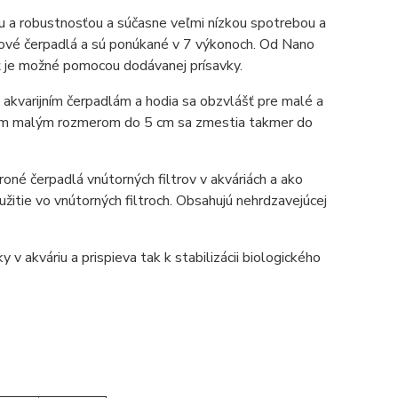
u a robustnosťou a súčasne veľmi nízkou spotrebou a
rúdové čerpadlá a sú ponúkané v 7 výkonoch. Od Nano
ť je možné pomocou dodávanej prísavky.
 akvarijním čerpadlám a hodia sa obzvlášť pre malé a
vojim malým rozmerom do 5 cm sa zmestia takmer do
roné čerpadlá vnútorných filtrov v akváriách a ako
žitie vo vnútorných filtroch. Obsahujú nehrdzavejúcej
akváriu a prispieva tak k stabilizácii biologického