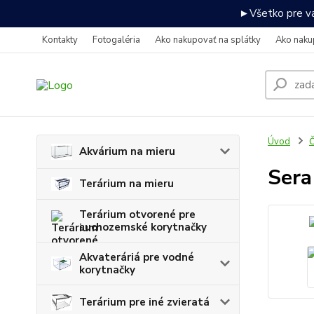
►Všetko pre va
Kontakty
Fotogaléria
Ako nakupovať na splátky
Ako naku
Úvod
Č
Akvárium na mieru
Sera
Terárium na mieru
Terárium otvorené pre
suchozemské korytnačky
Akvateráriá pre vodné
korytnačky
Terárium pre iné zvieratá