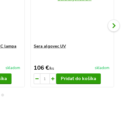
-C lampa
Sera algovec UV
Ser
10
106 €
12
skladom
skladom
/
ks
šíka
Pridať do košíka