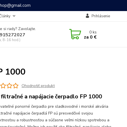
ashop@gmail.com
Články
Prihlásenie
e si rady? Zavolajte.
0
ks
915272027
za
0 €
a, 8-16 hod.)
FP 1000
Ohodnotiť produkt
 filtračné a napájacie čerpadlo FP 1000
vateľné ponorné čerpadlo pre sladkovodné i morské akvária
iltračné napájacie čerpadlá FP sú presvedčivé svojou
tnosťou a robustnosťou a súčasne veľmi nízkou spotrebou a
 regulovateľné. Možno ich použiť ako filtračné, napájacie alebo