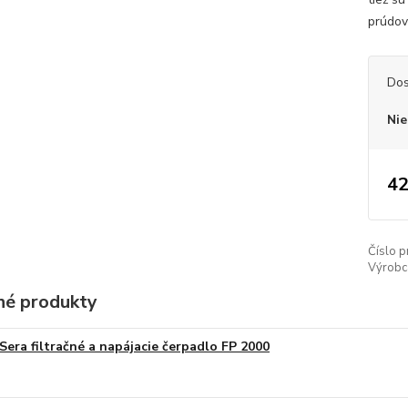
prúdov
Dos
Nie
42
Číslo p
Výrobc
é produkty
Sera filtračné a napájacie čerpadlo FP 2000