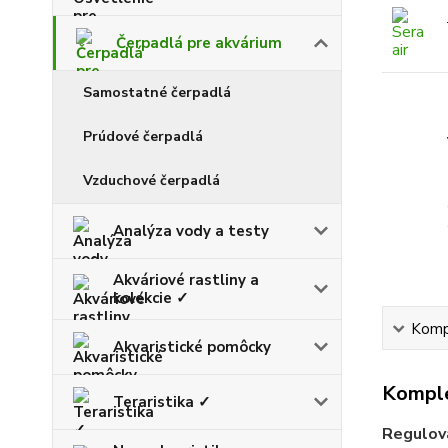
Čerpadlá pre akvárium
Samostatné čerpadlá
Prúdové čerpadlá
Vzduchové čerpadlá
Analýza vody a testy
Akváriové rastliny a
kolekcie ✓
Kompl
Akvaristické pomôcky
Komple
Teraristika ✓
Regulova