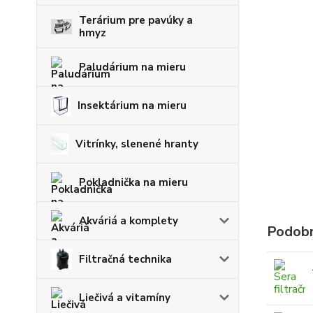
Terárium pre pavúky a
hmyz
Paludárium na mieru
Insektárium na mieru
Vitrínky, slenené hranty
Pokladnička na mieru
Akváriá a komplety
Podobn
Filtračná technika
Liečivá a vitamíny