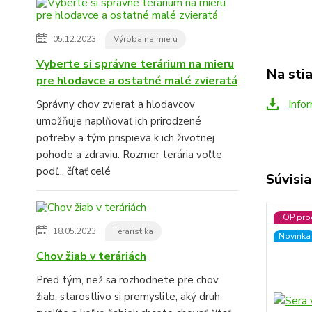
05.12.2023
Výroba na mieru
Vyberte si správne terárium na mieru
Na sti
pre hlodavce a ostatné malé zvieratá
Infor
Správny chov zvierat a hlodavcov
umožňuje naplňovať ich prirodzené
potreby a tým prispieva k ich životnej
pohode a zdraviu. Rozmer terária voľte
podľ...
čítať celé
Súvisia
TOP pro
18.05.2023
Teraristika
Novinka
Chov žiab v teráriách
Pred tým, než sa rozhodnete pre chov
žiab, starostlivo si premyslite, aký druh