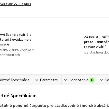
Sera air 275 R plus
Vyrábané akváriá a
Za kvalitu ručí
teráriá uvádzame v
preto uskutoč
miere
rozvoz vivárií
dĺžka x šírka x výška v
iba vlastnou do
centimetroch.
etné špecifikácie
Parametre
Hodnotenie
0
Ko
tné špecifikácie
teľné ponorné čerpadlo pre sladkovodné i morské akvári