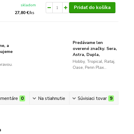
skladom
Pridať do košíka
27,80 €
/
ks
Predávame len
me, a
overené značky: Sera,
ňujeme
Astra, Dupla,
Hobby, Tropical, Rataj,
pravou.
Oase, Penn Plax...
mentáre
0
Na stiahnutie
Súvisiaci tovar
9
a