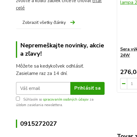
zvolíte a koľko žabiek chcete chovať
čítať
celé
Zobraziť všetky články
Nepremeškajte novinky, akcie
Sera vý
a zľavy!
24W
Môžete sa kedykoľvek odhlásiť.
276,0
Zasielame raz za 14 dní.
Prihlásiť sa
Súhlasím so
spracovaním osobných údajov
za
účelom zasielania newslettera.
0915272027
Tovar 