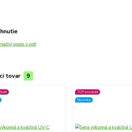
ahnutie
mačný popis v pdf
ci tovar
9
dukt
TOP produkt
Novinka