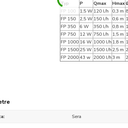
Typ
P
Qmax
Hmax
FP 100
1,5 W
120 l/h
0,3 m
FP 150
2,5 W
150 l/h
0,6 m
FP 350
6 W
350 l/h
0,8 m
FP 750
12 W
750 l/h
1,5 m
FP 1000
16 W
1000 l/h
1,8 m
FP 1500
25 W
1500 l/h
2,5 m
FP 2000
43 w
2000 l/h
3 m
etre
ca
Sera