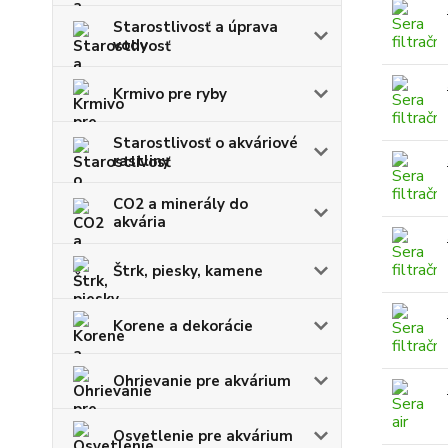
Starostlivosť a úprava
vody
Krmivo pre ryby
Starostlivosť o akváriové
rastliny
CO2 a minerály do
akvária
Štrk, piesky, kamene
Korene a dekorácie
Ohrievanie pre akvárium
Osvetlenie pre akvárium