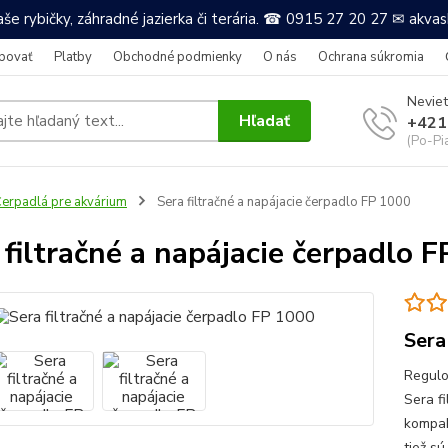
še rybičky, záhradné jazierka či terária. ☎ 0915 27 20 27 ✉ akv
povať
Platby
Obchodné podmienky
O nás
Ochrana súkromia
Neviet
Hľadať
+421
(Po-Pi
erpadlá pre akvárium
Sera filtračné a napájacie čerpadlo FP 1000
 filtračné a napájacie čerpadlo 
Sera
Regulo
Sera f
kompak
tiež sú