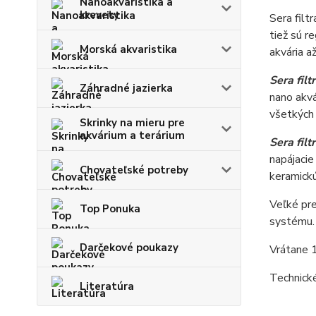
Nanoakvaristika a
krevety
Sera filt
tiež sú r
Morská akvaristika
akvária a
Sera fil
Záhradné jazierka
nano akvá
všetkých 
Skrinky na mieru pre
akvárium a terárium
Sera fil
napájacie
Chovateľské potreby
keramickú
Veľké pre
Top Ponuka
systému.
Darčekové poukazy
Vrátane 
Technick
Literatúra