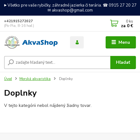
►Všetko pre vaše rybičky, záhradné jazierka či terária. ☎ 0915 27 20 27
✉ akvashop@gmail.com
0
ks
+421915272027
za
0 €
(Po-Pia, 8-16 hod.)
Menu
Hľadať
Úvod
Morská akvaristika
Doplnky
Doplnky
V tejto kategórii nebol nájdený žiadny tovar.