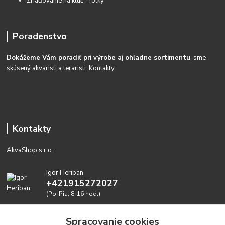
Zriaďovanie na kĺúč - fotky
Poradenstvo
Dokážeme Vám poradiť pri výrobe aj ohľadne sortimentu
, sme
skúsený akvaristi a teraristi.
Kontakty
Kontakty
AkvaShop s.r.o.
Igor Heriban
+421915272027
(Po-Pia, 8-16 hod.)
akvashop@gmail.com
Spracovanie cookies