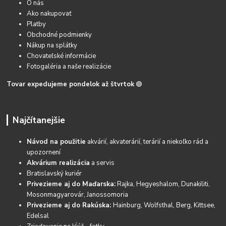
O nás
Ako nakupovať
Platby
Obchodné podmienky
Nákup na splátky
Chovateľské informácie
Fotogaléria a naše realizácie
Tovar expedujeme pondelok až štvrtok
🟢
Najčítanejšie
Návod na použitie
akvárií, akvaterárií, terárií a niekoľko rád a
upozornení
Akvárium realizácia
a servis
Bratislavský kuriér
Privezieme aj do Maďarska:
Rajka, Hegyeshalom, Dunakiliti,
Mosonmagyarovár, Janossomoria
Privezieme aj do Rakúska:
Hainburg, Wolfsthal, Berg, Kittsee,
Edelsal