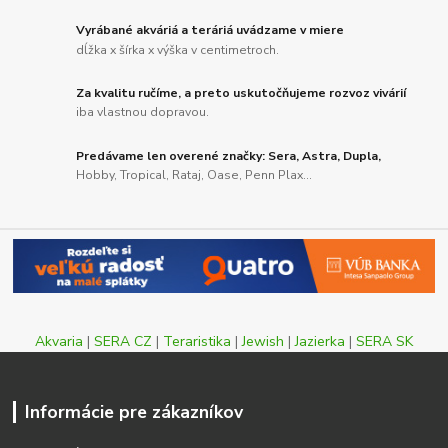
Vyrábané akváriá a teráriá uvádzame v miere
dĺžka x šírka x výška v centimetroch.
Za kvalitu ručíme, a preto uskutočňujeme rozvoz vivárií
iba vlastnou dopravou.
Predávame len overené značky: Sera, Astra, Dupla,
Hobby, Tropical, Rataj, Oase, Penn Plax...
Akvaria
|
SERA CZ
|
Teraristika
|
Jewish
|
Jazierka
|
SERA SK
Informácie pre zákazníkov