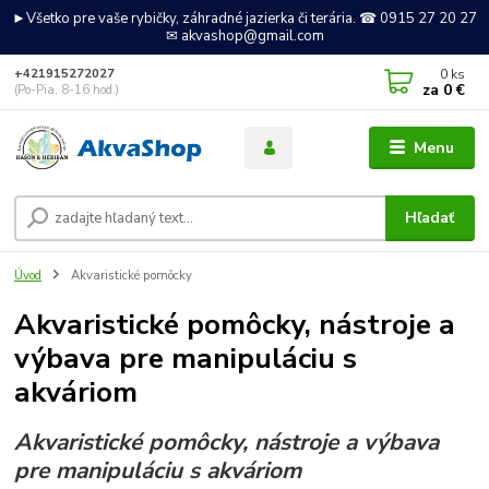
►Všetko pre vaše rybičky, záhradné jazierka či terária. ☎ 0915 27 20 27
✉ akvashop@gmail.com
0
ks
+421915272027
za
0 €
(Po-Pia, 8-16 hod.)
Menu
Hľadať
Úvod
Akvaristické pomôcky
Akvaristické pomôcky, nástroje a
výbava pre manipuláciu s
akváriom
Akvaristické pomôcky, nástroje a výbava
pre manipuláciu s akváriom