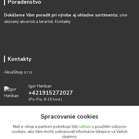
Poradenstvo
Dokážeme Vám poradiť pri výrobe aj ohľadne sortimentu
, sme
skúsený akvaristi a teraristi.
Kontakty
Kontakty
AkvaShop s.r.o.
Igor Heriban
+421915272027
(Po-Pia, 8-16 hod.)
akvashop@gmail.com
Spracovanie cookies
Náš e-shop a partneri potrebujú Váš
súhlas
s použitím súborov
cookies, aby Vám mohli zobrazovať informácie týkajúce sa Vašich
záujmov.