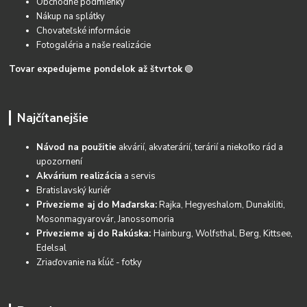
Obchodné podmienky
Nákup na splátky
Chovateľské informácie
Fotogaléria a naše realizácie
Tovar expedujeme pondelok až štvrtok
🟢
Najčítanejšie
Návod na použitie
akvárií, akvaterárií, terárií a niekoľko rád a
upozornení
Akvárium realizácia
a servis
Bratislavský kuriér
Privezieme aj do Maďarska:
Rajka, Hegyeshalom, Dunakiliti,
Mosonmagyarovár, Janossomoria
Privezieme aj do Rakúska:
Hainburg, Wolfsthal, Berg, Kittsee,
Edelsal
Zriaďovanie na kĺúč - fotky