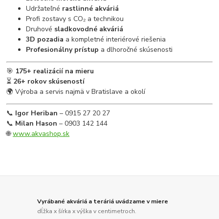
Udržateľné
rastlinné akváriá
Profi zostavy s CO₂ a technikou
Druhové
sladkovodné akváriá
3D pozadia
a kompletné interiérové riešenia
Profesionálny prístup
a dlhoročné skúsenosti
🎯
175+ realizácií na mieru
⏳
26+ rokov skúseností
🌍 Výroba a servis najmä v Bratislave a okolí
📞
Igor Heriban
– 0915 27 20 27
📞
Milan Hason
– 0903 142 144
🌐
www.akvashop.sk
Vyrábané akváriá a teráriá uvádzame v miere
dĺžka x šírka x výška v centimetroch.