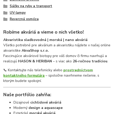
Sáčky na ryby a transport
UV-lampy
Reverzná osmóza
Robíme akváriá a vieme o nich všetko!
Akvaristika sladkovodná | morská | nano akváriá
Všetko potrebné pre akvárium a akvaristiku nájdete v našej online
akvaristike
AkvaShop s.r.o.
Fascinujúce akváriové biotopy pre váš domov či firmu navrhujú a
realizujú
HASON & HERIBAN
– s viac ako
26-ročnou tradíciou
.
📞 Kontaktujte nás telefonicky alebo
prostredníctvom
kontaktného formulára
– spoločne navrhneme riešenie, s
ktorým budete spokojní.
Naše portfólio zahŕňa:
Dizajnové
cichlidové akváriá
Moderný
design a aquascape
Estetické
morské akváriá