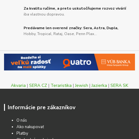
Za kvalitu ručíme, a preto uskutočňujeme rozvoz vivárií
iba vlastnou dopravou.
Predávame len overené značky: Sera, Astra, Dupla,
Hobby, Tropical, Rataj, Oase, Penn Plax...
Akvaria
|
SERA CZ
|
Teraristika
|
Jewish
|
Jazierka
|
SERA SK
Informácie pre zákazníkov
O nás
Ako nakupovať
Platby