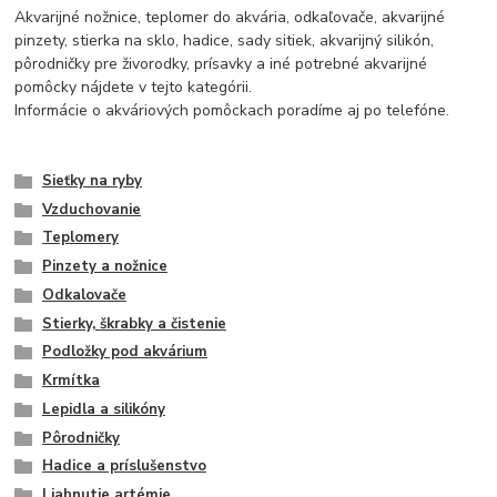
Akvarijné nožnice, teplomer do akvária, odkaľovače, akvarijné
pinzety, stierka na sklo, hadice, sady sitiek, akvarijný silikón,
pôrodničky pre živorodky, prísavky a iné potrebné akvarijné
pomôcky nájdete v tejto kategórii.
Informácie o akváriových pomôckach poradíme aj po telefóne.
Sieťky na ryby
Vzduchovanie
Teplomery
Pinzety a nožnice
Odkalovače
Stierky, škrabky a čistenie
Podložky pod akvárium
Krmítka
Lepidla a silikóny
Pôrodničky
Hadice a príslušenstvo
Liahnutie artémie