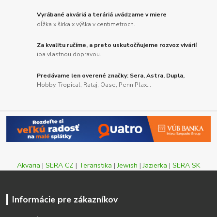
Vyrábané akváriá a teráriá uvádzame v miere
dĺžka x šírka x výška v centimetroch.
Za kvalitu ručíme, a preto uskutočňujeme rozvoz vivárií
iba vlastnou dopravou.
Predávame len overené značky: Sera, Astra, Dupla,
Hobby, Tropical, Rataj, Oase, Penn Plax...
Akvaria
|
SERA CZ
|
Teraristika
|
Jewish
|
Jazierka
|
SERA SK
Informácie pre zákazníkov