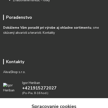
Zriaďovanie na kĺúč - fotky
Poradenstvo
Dokážeme Vám poradiť pri výrobe aj ohľadne sortimentu
, sme
skúsený akvaristi a teraristi.
Kontakty
Kontakty
AkvaShop s.r.o.
Igor Heriban
+421915272027
(Po-Pia, 8-16 hod.)
akvashop@gmail.com
Spracovanie cookies