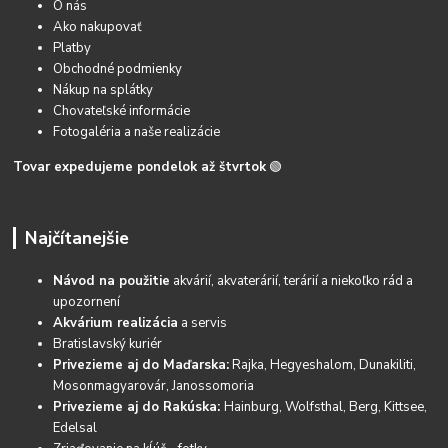
O nás
Ako nakupovať
Platby
Obchodné podmienky
Nákup na splátky
Chovateľské informácie
Fotogaléria a naše realizácie
Tovar expedujeme pondelok až štvrtok
🟢
Najčítanejšie
Návod na použitie
akvárií, akvaterárií, terárií a niekoľko rád a
upozornení
Akvárium realizácia
a servis
Bratislavský kuriér
Privezieme aj do Maďarska:
Rajka, Hegyeshalom, Dunakiliti,
Mosonmagyarovár, Janossomoria
Privezieme aj do Rakúska:
Hainburg, Wolfsthal, Berg, Kittsee,
Edelsal