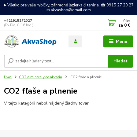
►Všetko pre vaše rybičky, záhradné jazierka či terária. ☎ 0915 27 20 27
✉ akvashop@gmail.com
0
ks
+421915272027
za
0 €
(Po-Pia, 8-16 hod.)
Menu
Hľadať
Úvod
CO2 a minerály do akvária
CO2 fľaše a plnenie
CO2 fľaše a plnenie
V tejto kategórii nebol nájdený žiadny tovar.