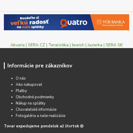
Akvaria
|
SERA CZ
|
Teraristika
|
Jewish
|
Jazierka
|
SERA SK
Informácie pre zákazníkov
O nás
Ako nakupovať
Platby
Obchodné podmienky
Nákup na splátky
Chovateľské informácie
Fotogaléria a naše realizácie
Tovar expedujeme pondelok až štvrtok
🟢