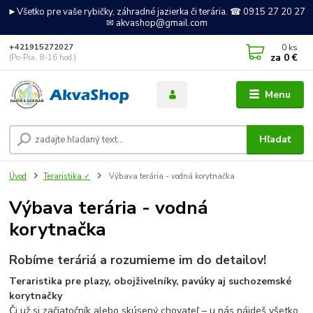
►Všetko pre vaše rybičky, záhradné jazierka či terária. ☎ 0915 27 20 27
✉ akvashop@gmail.com
0
ks
+421915272027
za
0 €
(Po-Pia, 8-16 hod.)
Menu
Hľadať
Úvod
Teraristika ✓
Výbava terária - vodná korytnačka
Výbava terária - vodná
korytnačka
Robíme teráriá a rozumieme im do detailov!
Teraristika pre plazy, obojživelníky, pavúky aj suchozemské
korytnačky
Či už si začiatočník alebo skúsený chovateľ – u nás nájdeš všetko