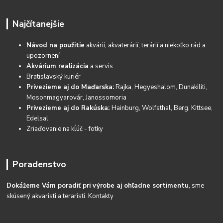
Najčítanejšie
Návod na použitie
akvárií, akvaterárií, terárií a niekoľko rád a
upozornení
Akvárium realizácia
a servis
Bratislavský kuriér
Privezieme aj do Maďarska:
Rajka, Hegyeshalom, Dunakiliti,
Mosonmagyarovár, Janossomoria
Privezieme aj do Rakúska:
Hainburg, Wolfsthal, Berg, Kittsee,
Edelsal
Zriaďovanie na kĺúč - fotky
Poradenstvo
Dokážeme Vám poradiť pri výrobe aj ohľadne sortimentu
, sme
skúsený akvaristi a teraristi.
Kontakty