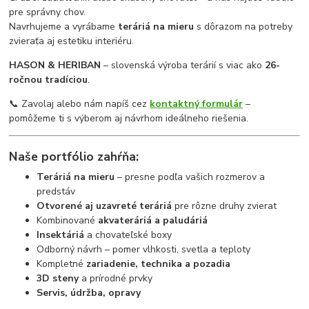
pre správny chov.
Navrhujeme a vyrábame
teráriá na mieru
s dôrazom na potreby
zvieraťa aj estetiku interiéru.
HASON & HERIBAN
– slovenská výroba terárií s viac ako
26-
ročnou tradíciou
.
📞 Zavolaj alebo nám napíš cez
kontaktný formulár
–
pomôžeme ti s výberom aj návrhom ideálneho riešenia.
Naše portfólio zahŕňa:
Teráriá na mieru
– presne podľa vašich rozmerov a
predstáv
Otvorené aj uzavreté teráriá
pre rôzne druhy zvierat
Kombinované
akvateráriá a paludáriá
Insektáriá
a chovateľské boxy
Odborný návrh – pomer vlhkosti, svetla a teploty
Kompletné
zariadenie, technika a pozadia
3D steny
a prírodné prvky
Servis, údržba, opravy