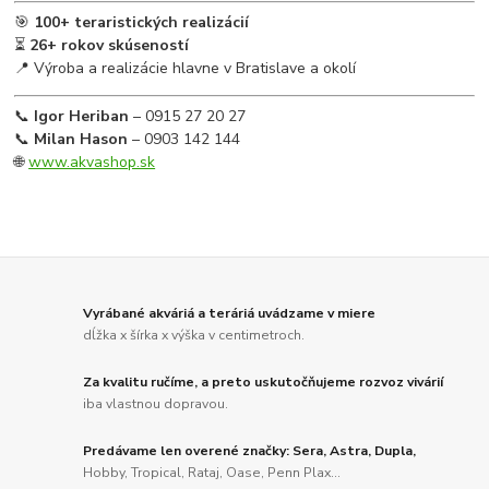
🎯
100+ teraristických realizácií
⏳
26+ rokov skúseností
📍 Výroba a realizácie hlavne v Bratislave a okolí
📞
Igor Heriban
– 0915 27 20 27
📞
Milan Hason
– 0903 142 144
🌐
www.akvashop.sk
Vyrábané akváriá a teráriá uvádzame v miere
dĺžka x šírka x výška v centimetroch.
Za kvalitu ručíme, a preto uskutočňujeme rozvoz vivárií
iba vlastnou dopravou.
Predávame len overené značky: Sera, Astra, Dupla,
Hobby, Tropical, Rataj, Oase, Penn Plax...