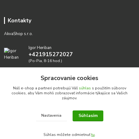
Kontakty
AkvaShop s.r.o.
Igor Heriban
+421915272027
(Po-Pia, 8-16 hod.)
akvashop@gmail.com
Spracovanie cookies
Náš e-shop a partneri potrebujú Váš
súhlas
s použitím súborov
cookies, aby Vám mohli zobrazovať informácie týkajúce sa Vašich
záujmov.
Súhlasím
Nastavenia
Realizujeme prírodné akvária: AkvaShop s.r.o. • IBAN:
SK3911000000002947087849
Súhlas môžete odmietnuť
tu
.