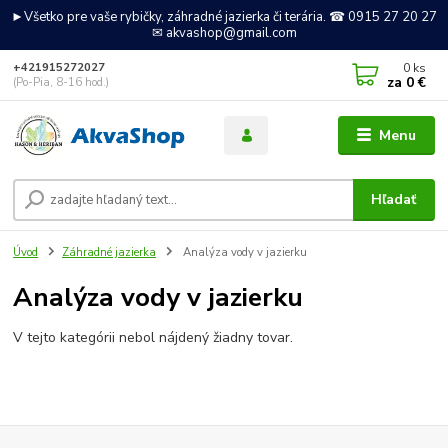
►Všetko pre vaše rybičky, záhradné jazierka či terária. ☎ 0915 27 20 27
✉ akvashop@gmail.com
0
ks
+421915272027
za
0 €
(Po-Pia, 8-16 hod.)
Menu
Hľadať
Úvod
Záhradné jazierka
Analýza vody v jazierku
Analýza vody v jazierku
V tejto kategórii nebol nájdený žiadny tovar.