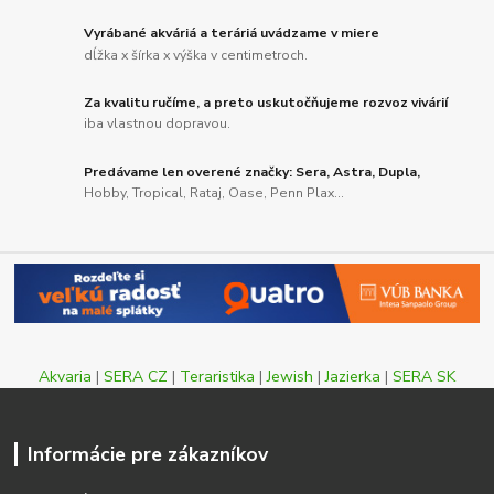
Vyrábané akváriá a teráriá uvádzame v miere
dĺžka x šírka x výška v centimetroch.
Za kvalitu ručíme, a preto uskutočňujeme rozvoz vivárií
iba vlastnou dopravou.
Predávame len overené značky: Sera, Astra, Dupla,
Hobby, Tropical, Rataj, Oase, Penn Plax...
Akvaria
|
SERA CZ
|
Teraristika
|
Jewish
|
Jazierka
|
SERA SK
Informácie pre zákazníkov