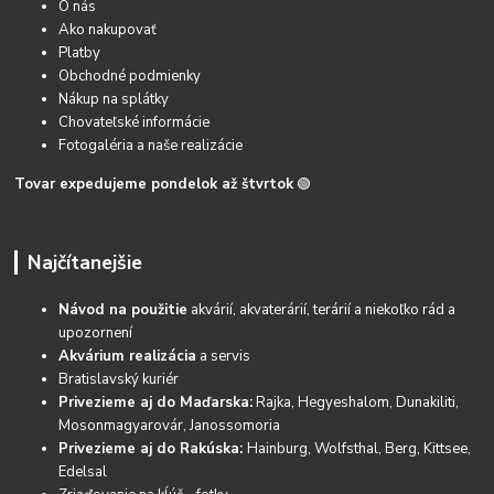
O nás
Ako nakupovať
Platby
Obchodné podmienky
Nákup na splátky
Chovateľské informácie
Fotogaléria a naše realizácie
Tovar expedujeme pondelok až štvrtok
🟢
Najčítanejšie
Návod na použitie
akvárií, akvaterárií, terárií a niekoľko rád a
upozornení
Akvárium realizácia
a servis
Bratislavský kuriér
Privezieme aj do Maďarska:
Rajka, Hegyeshalom, Dunakiliti,
Mosonmagyarovár, Janossomoria
Privezieme aj do Rakúska:
Hainburg, Wolfsthal, Berg, Kittsee,
Edelsal