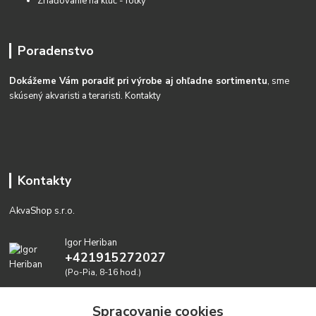
Zriaďovanie na kĺúč - fotky
Poradenstvo
Dokážeme Vám poradiť pri výrobe aj ohľadne sortimentu
, sme
skúsený akvaristi a teraristi.
Kontakty
Kontakty
AkvaShop s.r.o.
Igor Heriban
+421915272027
(Po-Pia, 8-16 hod.)
akvashop@gmail.com
Spracovanie cookies