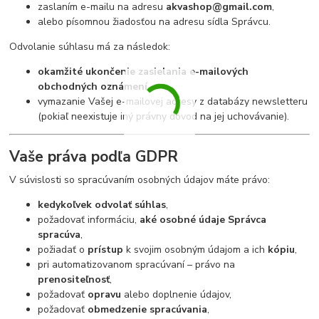
zaslaním e-mailu na adresu
akvashop@gmail.com
,
alebo písomnou žiadosťou na adresu sídla Správcu.
Odvolanie súhlasu má za následok:
okamžité ukončenie zasielania e-mailových
obchodných oznámení
,
vymazanie Vašej e-mailovej adresy z databázy newsletteru
(pokiaľ neexistuje iný právny dôvod na jej uchovávanie).
Vaše práva podľa GDPR
V súvislosti so spracúvaním osobných údajov máte právo:
kedykoľvek odvolať súhlas
,
požadovať informáciu,
aké osobné údaje Správca
spracúva
,
požiadať o
prístup
k svojim osobným údajom a ich
kópiu
,
pri automatizovanom spracúvaní – právo na
prenositeľnosť
,
požadovať
opravu
alebo doplnenie údajov,
požadovať
obmedzenie spracúvania
,