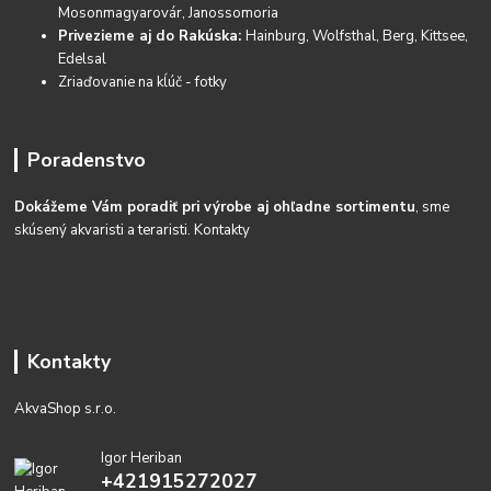
Mosonmagyarovár, Janossomoria
Privezieme aj do Rakúska:
Hainburg, Wolfsthal, Berg, Kittsee,
Edelsal
Zriaďovanie na kĺúč - fotky
Poradenstvo
Dokážeme Vám poradiť pri výrobe aj ohľadne sortimentu
, sme
skúsený akvaristi a teraristi.
Kontakty
Kontakty
AkvaShop s.r.o.
Igor Heriban
+421915272027