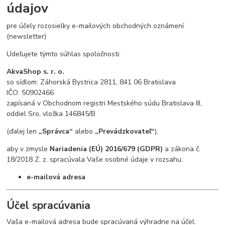
údajov
pre účely rozosielky e-mailových obchodných oznámení
(newsletter)
Udeľujete týmto súhlas spoločnosti:
AkvaShop s. r. o.
so sídlom: Záhorská Bystrica 2811, 841 06 Bratislava
IČO: 50902466
zapísaná v Obchodnom registri Mestského súdu Bratislava III,
oddiel Sro, vložka 146845/B
(ďalej len
„Správca“
alebo
„Prevádzkovateľ“
),
aby v zmysle
Nariadenia (EÚ) 2016/679 (GDPR)
a zákona č.
18/2018 Z. z. spracúvala Vaše osobné údaje v rozsahu:
e-mailová adresa
Účel spracúvania
Vaša e-mailová adresa bude spracúvaná výhradne na účel: