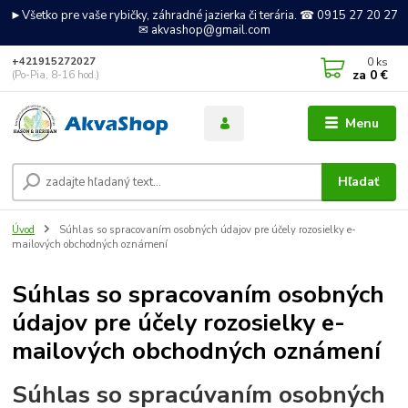
►Všetko pre vaše rybičky, záhradné jazierka či terária. ☎ 0915 27 20 27
✉ akvashop@gmail.com
0
ks
+421915272027
za
0 €
(Po-Pia, 8-16 hod.)
Menu
Hľadať
Úvod
Súhlas so spracovaním osobných údajov pre účely rozosielky e-
mailových obchodných oznámení
Súhlas so spracovaním osobných
údajov pre účely rozosielky e-
mailových obchodných oznámení
Súhlas so spracúvaním osobných