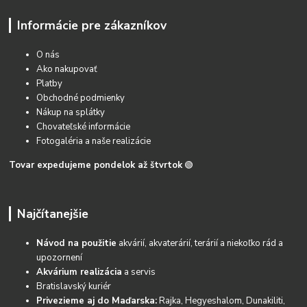
Informácie pre zákazníkov
O nás
Ako nakupovať
Platby
Obchodné podmienky
Nákup na splátky
Chovateľské informácie
Fotogaléria a naše realizácie
Tovar expedujeme pondelok až štvrtok
🟢
Najčítanejšie
Návod na použitie
akvárií, akvaterárií, terárií a niekoľko rád a
upozornení
Akvárium realizácia
a servis
Bratislavský kuriér
Privezieme aj do Maďarska:
Rajka, Hegyeshalom, Dunakiliti,