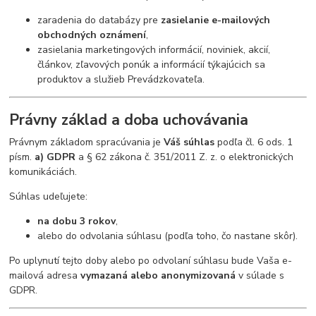
zaradenia do databázy pre
zasielanie e-mailových
obchodných oznámení
,
zasielania marketingových informácií, noviniek, akcií,
článkov, zľavových ponúk a informácií týkajúcich sa
produktov a služieb Prevádzkovateľa.
Právny základ a doba uchovávania
Právnym základom spracúvania je
Váš súhlas
podľa čl. 6 ods. 1
písm.
a) GDPR
a § 62 zákona č. 351/2011 Z. z. o elektronických
komunikáciách.
Súhlas udeľujete:
na dobu 3 rokov
,
alebo do odvolania súhlasu (podľa toho, čo nastane skôr).
Po uplynutí tejto doby alebo po odvolaní súhlasu bude Vaša e-
mailová adresa
vymazaná alebo anonymizovaná
v súlade s
GDPR.