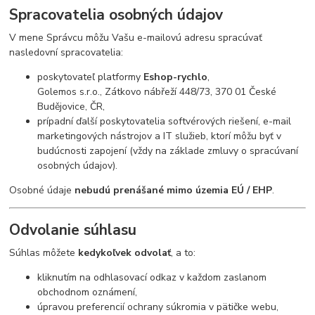
Spracovatelia osobných údajov
V mene Správcu môžu Vašu e-mailovú adresu spracúvať
nasledovní spracovatelia:
poskytovateľ platformy
Eshop-rychlo
,
Golemos s.r.o., Zátkovo nábřeží 448/73, 370 01 České
Budějovice, ČR,
prípadní ďalší poskytovatelia softvérových riešení, e-mail
marketingových nástrojov a IT služieb, ktorí môžu byť v
budúcnosti zapojení (vždy na základe zmluvy o spracúvaní
osobných údajov).
Osobné údaje
nebudú prenášané mimo územia EÚ / EHP
.
Odvolanie súhlasu
Súhlas môžete
kedykoľvek odvolať
, a to:
kliknutím na odhlasovací odkaz v každom zaslanom
obchodnom oznámení,
úpravou preferencií ochrany súkromia v pätičke webu,