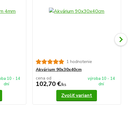
1 hodnotenie
Ak
Akvárium 90x30x40cm
cena od
ce
oba 10 - 14
výroba 10 - 14
102,70 €
1
dní
dní
/
ks
Zvoliť variant