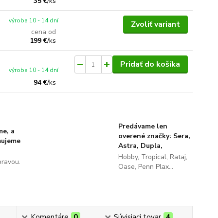
35 €
/
ks
výroba 10 - 14 dní
Zvoliť variant
cena od
199 €
/
ks
Pridať do košíka
výroba 10 - 14 dní
94 €
/
ks
Predávame len
me, a
overené značky: Sera,
ňujeme
Astra, Dupla,
Hobby, Tropical, Rataj,
pravou.
Oase, Penn Plax...
Komentáre
0
Súvisiaci tovar
4