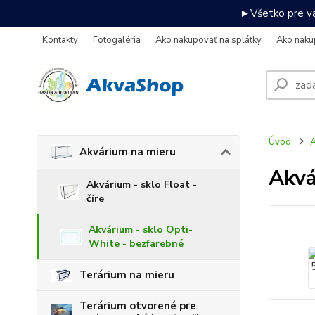
►Všetko pre va
Kontakty
Fotogaléria
Ako nakupovať na splátky
Ako naku
Úvod
A
Akvárium na mieru
Akvá
Akvárium - sklo Float -
číre
Akvárium - sklo Opti-
White - bezfarebné
Terárium na mieru
Terárium otvorené pre