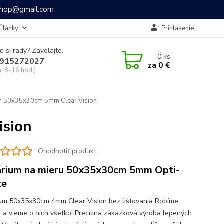
ashop@gmail.com
Články
Prihlásenie
e si rady? Zavolajte.
0
ks
915272027
za
0 €
a, 8-16 hod.)
m 50x35x30cm 5mm Clear Vision
sion
Ohodnotiť produkt
rium na mieru 50x35x30cm 5mm Opti-
te
um 50x35x30cm 4mm Clear Vision bez lištovania Robíme
a a vieme o nich všetko! Precízna zákazková výroba lepených