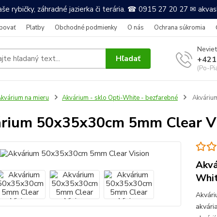
še rybičky, záhradné jazierka či terária. ☎ 0915 27 20 27 ✉ akv
povať
Platby
Obchodné podmienky
O nás
Ochrana súkromia
Neviet
Hľadať
+421
(Po-Pi
kvárium na mieru
Akvárium - sklo Opti-White - bezfarebné
Akváriu
rium 50x35x30cm 5mm Clear Vi
Akvá
Whi
Akvári
akvári