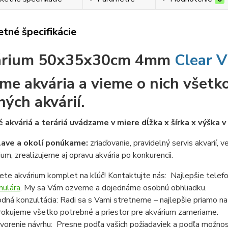
tné špecifikácie
árium 50x35x30cm 4mm
Clear V
me akvária a vieme o nich všetko
ných akvárií.
 akváriá a teráriá uvádzame v miere dĺžka x šírka x výška 
lave a okolí ponúkame:
zriaďovanie, pravidelný servis akvarií, 
ium, zrealizujeme aj opravu akvária po konkurencii.
ete akvárium komplet na kľúč! Kontaktujte nás: Najlepšie telef
mulára
. My sa Vám ozveme a dojednáme osobnú obhliadku.
dná konzultácia: Radi sa s Vami stretneme – najlepšie priamo n
rokujeme všetko potrebné a priestor pre akvárium zameriame.
vorenie návrhu: Presne podľa vašich požiadaviek a podľa možnost