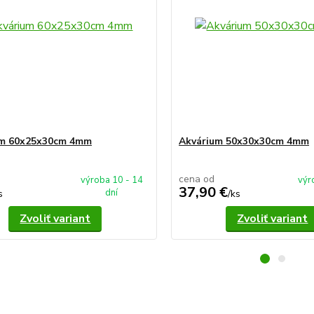
um 60x25x30cm 4mm
Akvárium 50x30x30cm 4mm
cena od
výroba 10 - 14
výr
37,90 €
dní
s
/
ks
Zvoliť variant
Zvoliť variant