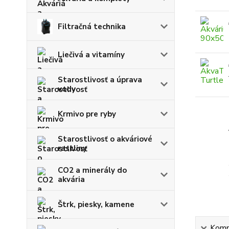
Filtračná technika
Liečivá a vitamíny
Starostlivosť a úprava
vody
Krmivo pre ryby
Starostlivosť o akváriové
rastliny
CO2 a minerály do
akvária
Štrk, piesky, kamene
Kompl