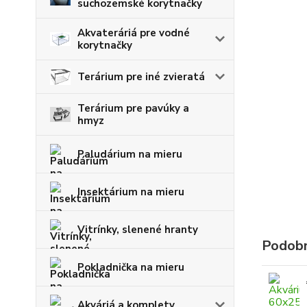
suchozemské korytnačky
Akvateráriá pre vodné
korytnačky
Terárium pre iné zvieratá
Terárium pre pavúky a
hmyz
Paludárium na mieru
Insektárium na mieru
Vitrínky, slenené hranty
Podobn
Pokladnička na mieru
Akváriá a komplety