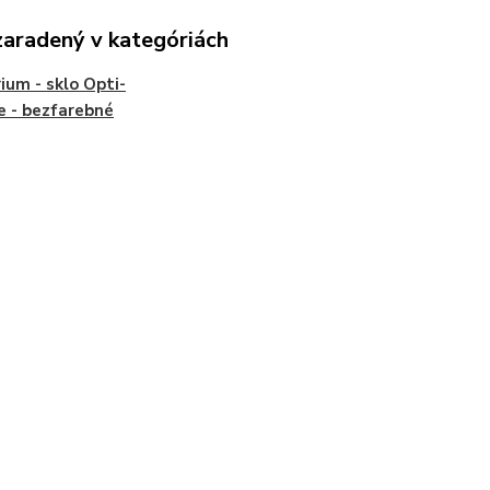
zaradený v kategóriách
ium - sklo Opti-
 - bezfarebné