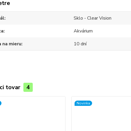
etre
ál
Sklo - Clear Vision
ca
Akvárium
 na mieru
10 dní
ci tovar
4
Novinka