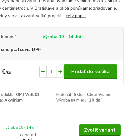
í. Vyrábané akváriá a teráriá uvádzame v miere dĺžka x šírka x
v centimetroch. V Bratislave a okolí ponúkame: zriaďovanie,
lný servis akvarií, veľké projekt...
celý popis
tupnosť
výroba 10 - 14 dní
 sme platcovia DPH
 €
Pridať do košíka
/
ks
roduktu:
OPTWBL01
Materiál:
Sklo - Clear Vision
a:
Akvárium
Výroba na mieru:
10 dní
výroba 10 - 14 dní
Zvoliť variant
cena od