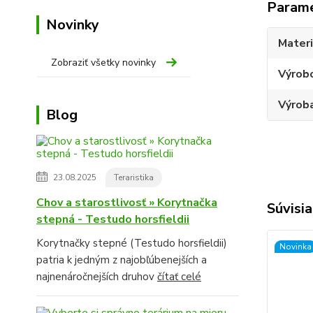
Param
Novinky
Materi
Zobraziť všetky novinky
Výrob
Výroba
Blog
23.08.2025
Teraristika
Chov a starostlivosť » Korytnačka
Súvisia
stepná - Testudo horsfieldii
Korytnačky stepné (Testudo horsfieldii)
Novinka
patria k jedným z najobľúbenejších a
najnenáročnejších druhov
čítať celé