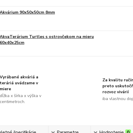
Akvárium 90x50x50cm 8mm
AkvaTerárium Turtles s ostrovčekom na mieru
60x40x25cm
Vyrábané akváriá a
Za kvalitu ručí
teráriá uvádzame v
preto uskutoč
miere
rozvoz vivárií
dĺžka x šírka x výška v
iba vlastnou do
centimetroch.
etné špecifikácie
Parametre
Hodnotenie
0