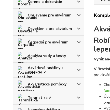
Korene a dekorácie
Komple
Ohrievanie pre akvárium
Akv
Osvetlenie pre akvárium
Robí
Čerpadlá pre akvárium
lepe
Analýza vody a testy
Vyrábané
Akváriové rastliny a
V Bratis
kolekcie ✓
pre akvár
Akvaristické pomôcky
Chc
for
Úvo
Teraristika ✓
pre
Vyt
Nanoakvaristika a