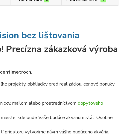
ision bez lištovania
!
Precízna zákazková výroba
v centimetroch.
veľké projekty, obhliadky pred realizáciou, cenové ponuky
onicky, mailom alebo prostredníctvom
dopytového
a mieste, kde bude Vaše budúce akvárium stáť. Osobne
í priestoru vytvoríme návrh vášho budúceho akvária.