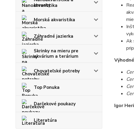
Rea
krevety
akv
mie
Morská akvaristika
Inš
vyk
Záhradné jazierka
Ak 
pri
Skrinky na mieru pre
akvárium a terárium
Výhodné c
Chovateľské potreby
Cen
Cen
Cen
Top Ponuka
Cen
Darčekové poukazy
Igor Her
Literatúra