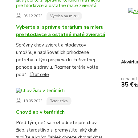
05.12.2023
Výroba na mieru
Vyberte si správne terárium na mieru
pre hlodavce a ostatné malé zvieratá
Správny chov zvierat a hlodavcov
umožňuje naplňovať ich prirodzené
potreby a tým prispieva k ich životnej
Akvári
pohode a zdraviu. Rozmer terária voľte
podľ...
čítať celé
cena od
35 €
/
k
18.05.2023
Teraristika
Chov žiab v teráriách
Pred tým, než sa rozhodnete pre chov
žiab, starostlivo si premyslite, aký druh
zvolíte a koľko žabiek chcete chovať
čítať