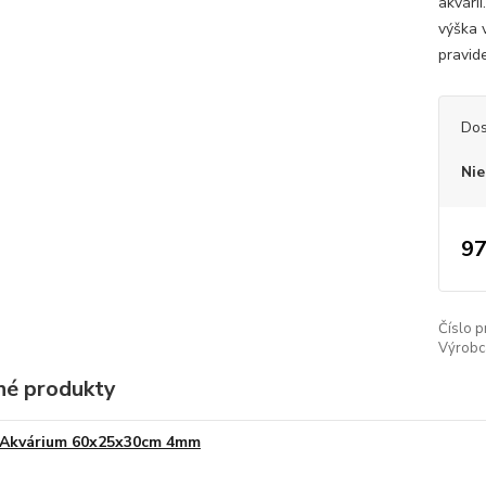
akvári
výška 
pravide
Dos
Nie
97
Číslo p
Výrobc
é produkty
Akvárium 60x25x30cm 4mm