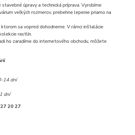
é stavebné úpravy a technická príprava. Vyrobíme
 akvárium veľkých rozmerov, prebehne lepenie priamo na
 na ktorom sa vopred dohodneme. V rámci inštalácie
olekcie rastlín.
radi ho zaradíme do internetového obchodu, môžete
rií
0-14 dní
1 dní
 27 20 27