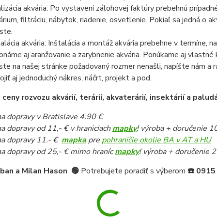
lizácia akvária: Po vystavení zálohovej faktúry prebehnú prípadn
árium, filtráciu, nábytok, riadenie, osvetlenie. Pokiaľ sa jedná o
ste.
talácia akvária: Inštalácia a montáž akvária prebehne v termíne,
onáme aj aranžovanie a zarybnenie akvária. Ponúkame aj vlastné k
ste na našej stránke požadovaný rozmer nenašli, napíšte nám a 
pojiť aj jednoduchý nákres, náčrt, projekt a pod.
eny rozvozu akvárií, terárií, akvaterárií, insektárií a paludá
a dopravy v Bratislave 4.90 €
a dopravy od 11,- € v hraniciach
mapky
! výroba + doručenie 1
a dopravy 11.- €
mapka
pre
pohraničie okolie BA v AT a HU
a dopravy od 25,- € mimo hraníc
mapky
! výroba + doručenie 2
iban a Milan Hason
🟢
Potrebujete poradiť s výberom
☎️
0915