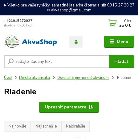
►Všetko pre vaše rybičky, záhradné jazierka či terária. ☎ 0915 27 20 27
✉ akvashop@gmail.com
0
ks
+421915272027
za
0 €
(Po-Pia, 8-16 hod.)
Menu
Hľadať
Úvod
Morská akvaristika
Osvetlenie pre morské akvárium
Riadenie
Riadenie
Upresniť parametre
Najnovšie
Najlacnejšie
Najdrahšie