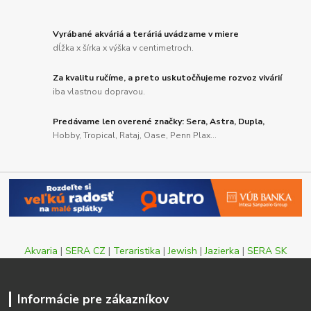
Vyrábané akváriá a teráriá uvádzame v miere
dĺžka x šírka x výška v centimetroch.
Za kvalitu ručíme, a preto uskutočňujeme rozvoz vivárií
iba vlastnou dopravou.
Predávame len overené značky: Sera, Astra, Dupla,
Hobby, Tropical, Rataj, Oase, Penn Plax...
Akvaria
|
SERA CZ
|
Teraristika
|
Jewish
|
Jazierka
|
SERA SK
Informácie pre zákazníkov