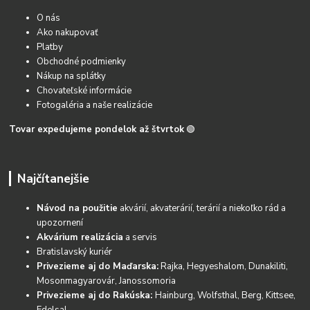
O nás
Ako nakupovať
Platby
Obchodné podmienky
Nákup na splátky
Chovateľské informácie
Fotogaléria a naše realizácie
Tovar expedujeme pondelok až štvrtok
🟢
Najčítanejšie
Návod na použitie
akvárií, akvaterárií, terárií a niekoľko rád a
upozornení
Akvárium realizácia
a servis
Bratislavský kuriér
Privezieme aj do Maďarska:
Rajka, Hegyeshalom, Dunakiliti,
Mosonmagyarovár, Janossomoria
Privezieme aj do Rakúska:
Hainburg, Wolfsthal, Berg, Kittsee,
Edelsal