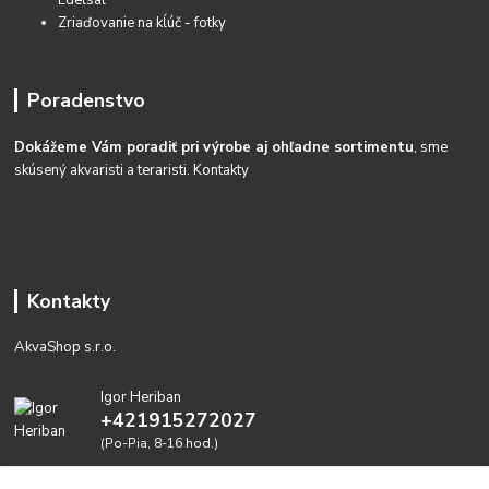
Zriaďovanie na kĺúč - fotky
Poradenstvo
Dokážeme Vám poradiť pri výrobe aj ohľadne sortimentu
, sme
skúsený akvaristi a teraristi.
Kontakty
Kontakty
AkvaShop s.r.o.
Igor Heriban
+421915272027
(Po-Pia, 8-16 hod.)
akvashop@gmail.com