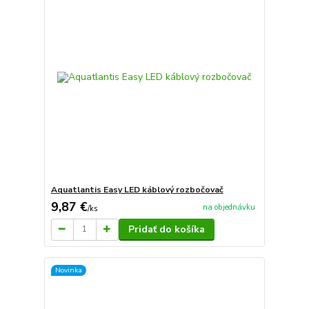
Aquatlantis Easy LED káblový rozbočovač
9,87 €
na objednávku
/
ks
Pridať do košíka
Novinka