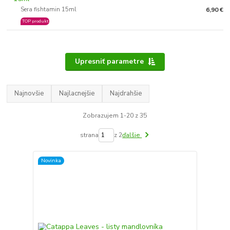
Sera fishtamin 15ml
6,90 €
TOP produkt
Upresniť parametre
Najnovšie
Najlacnejšie
Najdrahšie
Zobrazujem 1-20 z 35
strana
z 2
ďalšie
Novinka