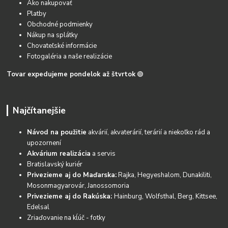
Ako nakupovať
Platby
Obchodné podmienky
Nákup na splátky
Chovateľské informácie
Fotogaléria a naše realizácie
Tovar expedujeme pondelok až štvrtok
🟢
Najčítanejšie
Návod na použitie
akvárií, akvaterárií, terárií a niekoľko rád a
upozornení
Akvárium realizácia
a servis
Bratislavský kuriér
Privezieme aj do Maďarska:
Rajka, Hegyeshalom, Dunakiliti,
Mosonmagyarovár, Janossomoria
Privezieme aj do Rakúska:
Hainburg, Wolfsthal, Berg, Kittsee,
Edelsal
Zriaďovanie na kĺúč - fotky