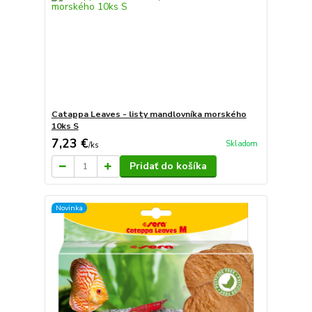
Catappa Leaves - listy mandlovníka morského
10ks S
7,23 €
Skladom
/
ks
Pridať do košíka
Novinka