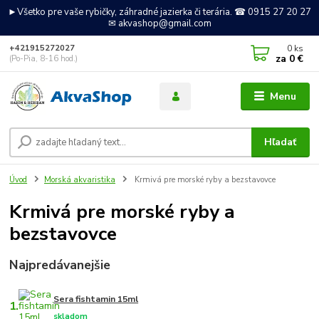
►Všetko pre vaše rybičky, záhradné jazierka či terária. ☎ 0915 27 20 27
✉ akvashop@gmail.com
0
ks
+421915272027
za
0 €
(Po-Pia, 8-16 hod.)
Menu
Hľadať
Úvod
Morská akvaristika
Krmivá pre morské ryby a bezstavovce
Krmivá pre morské ryby a
bezstavovce
Najpredávanejšie
Sera fishtamin 15ml
1.
skladom