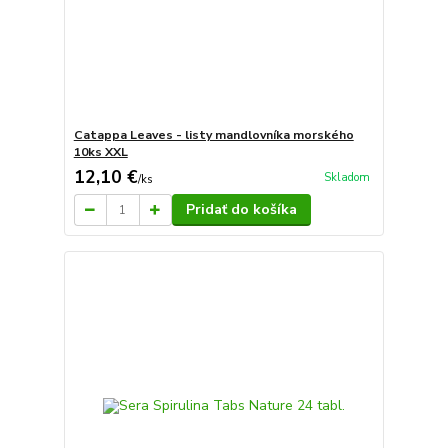
Catappa Leaves - listy mandlovníka morského
10ks XXL
12,10 €
Skladom
/
ks
Pridať do košíka