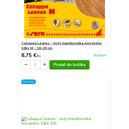
Catappa Leaves - listy mandlovníka morského
10ks M ↕ 16-20 cm
8,75 €
Skladom
/
ks
Pridať do košíka
Novinka