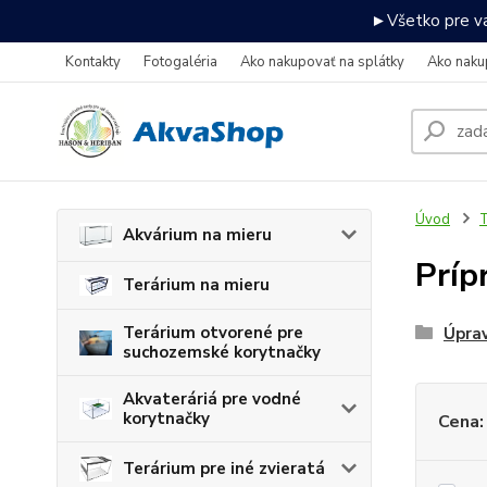
►Všetko pre va
Kontakty
Fotogaléria
Ako nakupovať na splátky
Ako naku
Úvod
T
Akvárium na mieru
Príp
Terárium na mieru
Terárium otvorené pre
Úpra
suchozemské korytnačky
Akvateráriá pre vodné
korytnačky
Cena:
Terárium pre iné zvieratá