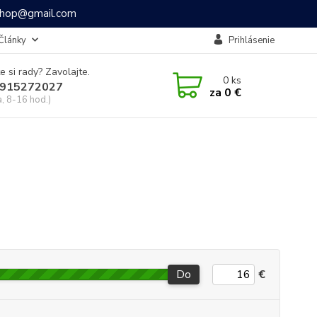
ashop@gmail.com
Články
Prihlásenie
e si rady? Zavolajte.
0
ks
915272027
za
0 €
a, 8-16 hod.)
Do
€