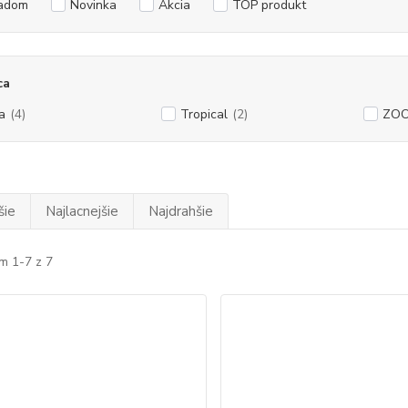
adom
Novinka
Akcia
TOP produkt
ca
a
(4)
Tropical
(2)
ZOO
šie
Najlacnejšie
Najdrahšie
m 1-7 z 7