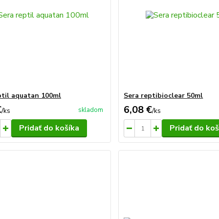
ptil aquatan 100ml
Sera reptibioclear 50ml
€
6,08 €
skladom
/
ks
/
ks
Pridať do košíka
Pridať do koš