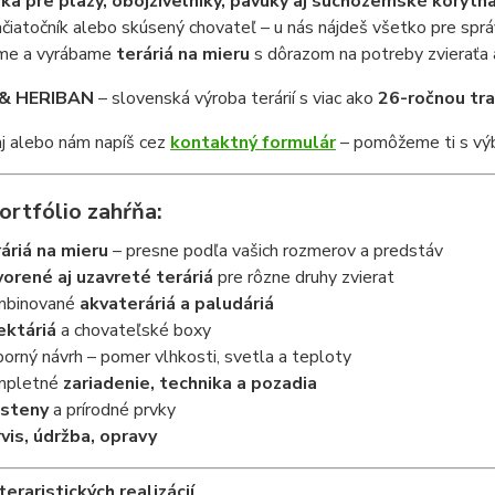
ika pre plazy, obojživelníky, pavúky aj suchozemské korytn
začiatočník alebo skúsený chovateľ – u nás nájdeš všetko pre sprá
me a vyrábame
teráriá na mieru
s dôrazom na potreby zvieraťa aj
& HERIBAN
– slovenská výroba terárií s viac ako
26-ročnou tra
j alebo nám napíš cez
kontaktný formulár
– pomôžeme ti s výb
ortfólio zahŕňa:
áriá na mieru
– presne podľa vašich rozmerov a predstáv
orené aj uzavreté teráriá
pre rôzne druhy zvierat
mbinované
akvateráriá a paludáriá
ektáriá
a chovateľské boxy
orný návrh – pomer vlhkosti, svetla a teploty
mpletné
zariadenie, technika a pozadia
 steny
a prírodné prvky
vis, údržba, opravy
eraristických realizácií