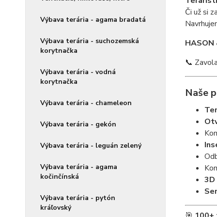
Terarist
Či už si 
Výbava terária - agama bradatá
Navrhuje
Výbava terária - suchozemská
HASON 
korytnačka
📞 Zavola
Výbava terária - vodná
korytnačka
Naše p
Výbava terária - chameleon
Ter
Otv
Výbava terária - gekón
Ko
Ins
Výbava terária - leguán zelený
Odb
Výbava terária - agama
Ko
kočinčínská
3D
Ser
Výbava terária - pytón
kráľovský
🎯
100+ t