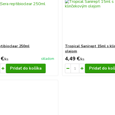
ptibioclear 250ml
Tropical Sanirept 15ml s kl
olejom
 €
4,49 €
skladom
/
ks
/
ks
Pridať do košíka
Pridať do koš