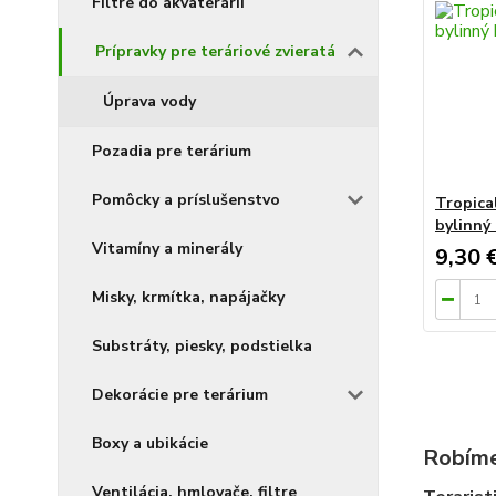
Filtre do akvaterárií
Prípravky pre teráriové zvieratá
Úprava vody
Pozadia pre terárium
Pomôcky a príslušenstvo
Tropica
bylinný
Vitamíny a minerály
9,30 
Misky, krmítka, napájačky
Substráty, piesky, podstielka
Dekorácie pre terárium
Boxy a ubikácie
Robíme
Ventilácia, hmlovače, filtre