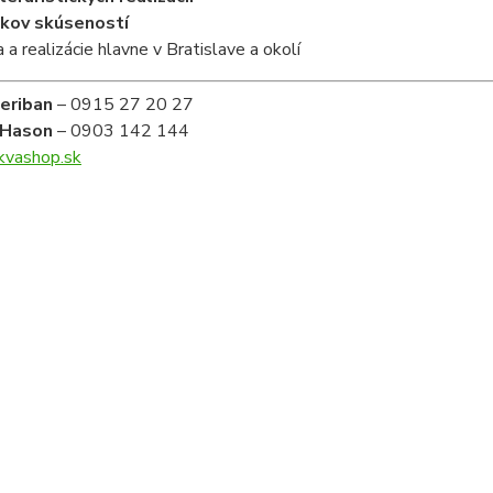
okov skúseností
 a realizácie hlavne v Bratislave a okolí
Heriban
– 0915 27 20 27
 Hason
– 0903 142 144
vashop.sk