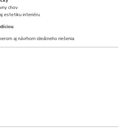
ačky
vny chov.
 estetiku interiéru.
díciou
.
erom aj návrhom ideálneho riešenia.