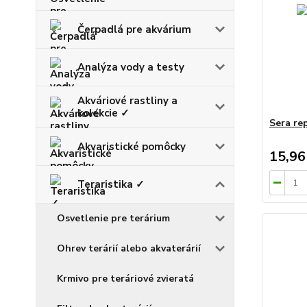
Čerpadlá pre akvárium
Analýza vody a testy
Akváriové rastliny a
kolekcie ✓
Sera re
Akvaristické pomôcky
15,96
Teraristika ✓
Osvetlenie pre terárium
Ohrev terárií alebo akvaterárií
Krmivo pre teráriové zvieratá