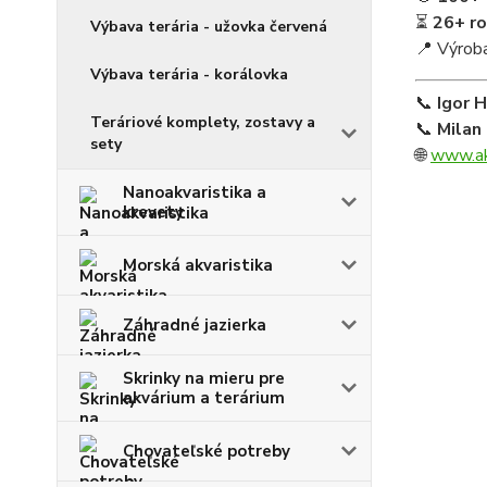
⏳
26+ r
Výbava terária - užovka červená
📍 Výroba
Výbava terária - korálovka
📞
Igor 
Teráriové komplety, zostavy a
📞
Milan
sety
🌐
www.ak
Nanoakvaristika a
krevety
Morská akvaristika
Záhradné jazierka
Skrinky na mieru pre
akvárium a terárium
Chovateľské potreby