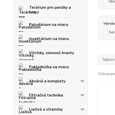
Skl
Terárium pre pavúky a
hmyz
Výrob
Paludárium na mieru
Ser
Insektárium na mieru
Vitrínky, slenené hranty
Najnov
Pokladnička na mieru
Zobrazuje
Akváriá a komplety
Filtračná technika
Liečivá a vitamíny