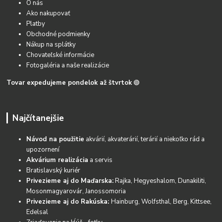
O nás
Ako nakupovať
Platby
Obchodné podmienky
Nákup na splátky
Chovateľské informácie
Fotogaléria a naše realizácie
Tovar expedujeme pondelok až štvrtok
🟢
Najčítanejšie
Návod na použitie
akvárií, akvaterárií, terárií a niekoľko rád a
upozornení
Akvárium realizácia
a servis
Bratislavský kuriér
Privezieme aj do Maďarska:
Rajka, Hegyeshalom, Dunakiliti,
Mosonmagyarovár, Janossomoria
Privezieme aj do Rakúska:
Hainburg, Wolfsthal, Berg, Kittsee,
Edelsal