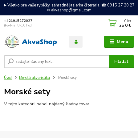
►Všetko pre vaše rybičky, záhradné jazierka či terária. ☎ 0915 27 20 27
✉ akvashop@gmail.com
0
ks
+421915272027
za
0 €
(Po-Pia, 8-16 hod.)
Menu
Hľadať
Úvod
Morská akvaristika
Morské sety
Morské sety
V tejto kategórii nebol nájdený žiadny tovar.