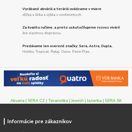
Vyrábané akváriá a teráriá uvádzame v miere
dĺžka x šírka x výška v centimetroch.
Za kvalitu ručíme, a preto uskutočňujeme rozvoz vivárií
iba vlastnou dopravou.
Predávame len overené značky: Sera, Astra, Dupla,
Hobby, Tropical, Rataj, Oase, Penn Plax...
Akvaria
|
SERA CZ
|
Teraristika
|
Jewish
|
Jazierka
|
SERA SK
Informácie pre zákazníkov