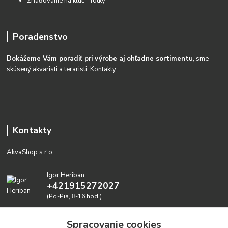
Zriaďovanie na kĺúč - fotky
Poradenstvo
Dokážeme Vám poradiť pri výrobe aj ohľadne sortimentu
, sme
skúsený akvaristi a teraristi.
Kontakty
Kontakty
AkvaShop s.r.o.
Igor Heriban
+421915272027
(Po-Pia, 8-16 hod.)
akvashop@gmail.com
Spracovanie cookies