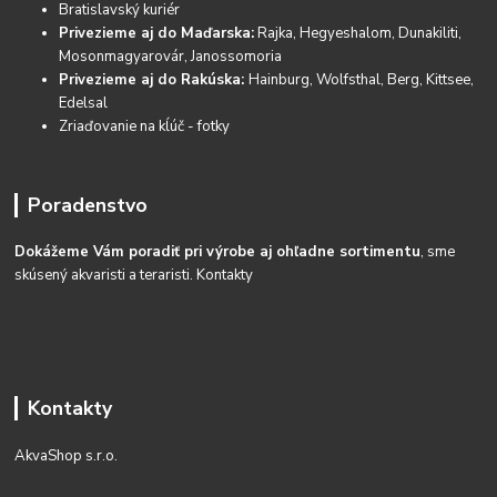
Bratislavský kuriér
Privezieme aj do Maďarska:
Rajka, Hegyeshalom, Dunakiliti,
Mosonmagyarovár, Janossomoria
Privezieme aj do Rakúska:
Hainburg, Wolfsthal, Berg, Kittsee,
Edelsal
Zriaďovanie na kĺúč - fotky
Poradenstvo
Dokážeme Vám poradiť pri výrobe aj ohľadne sortimentu
, sme
skúsený akvaristi a teraristi.
Kontakty
Kontakty
AkvaShop s.r.o.