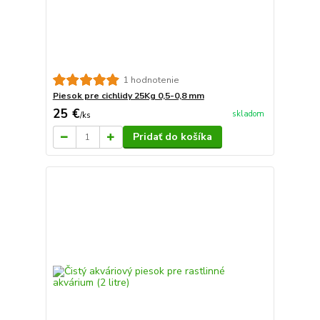
1 hodnotenie
Piesok pre cichlidy 25Kg 0,5-0,8 mm
25 €
skladom
/
ks
Pridať do košíka