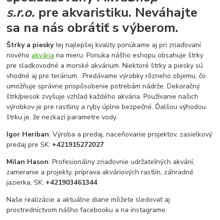
s.r.o.
pre akvaristiku.
Neváhajte
sa na nás obrátiť s výberom.
Štrky a piesky
tej najlepšej kvality ponúkame aj pri zriaďovaní
nového
akvária
na mieru. Ponuka nášho eshopu obsahuje štrky
pre sladkovodné a morské akvárium. Niektoré štrky a piesky sú
vhodné aj pre terárium. Predávame výrobky rôzneho objemu, čo
umožňuje správne prispôsobenie potrebám nádrže. Dekoračný
štrk/piesok zvyšuje vzhľad každého akvária. Používanie našich
výrobkov je pre rastliny a ryby úplne bezpečné. Ďalšou výhodou
štrku je, že nezkazí parametre vody.
Igor Heriban
: Výroba a predaj, naceňovanie projektov, zasielkový
predaj pre SK:
+421915272027
Milan Hason
: Profesionálny zriaďovnie udržateľných akvárií,
zameranie a projekty, príprava akváriových rastlín, záhradné
jazierka, SK:
+421903461344
Naše realizácie a aktuálne diane môžete sledovať aj
prostredníctvom nášho facebooku a na instagrame: