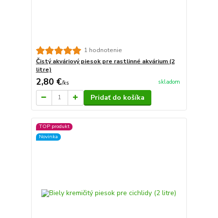
1 hodnotenie
Čistý akváriový piesok pre rastlinné akvárium (2
litre)
2,80 €
skladom
/
ks
Pridať do košíka
TOP produkt
Novinka