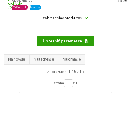
Riečne dno 2L
3,10 €
TOP produkt
Novinka
zobraziť viac produktov
Upresniť parametre
Najnovšie
Najlacnejšie
Najdrahšie
Zobrazujem 1-15 z 15
strana
z 1