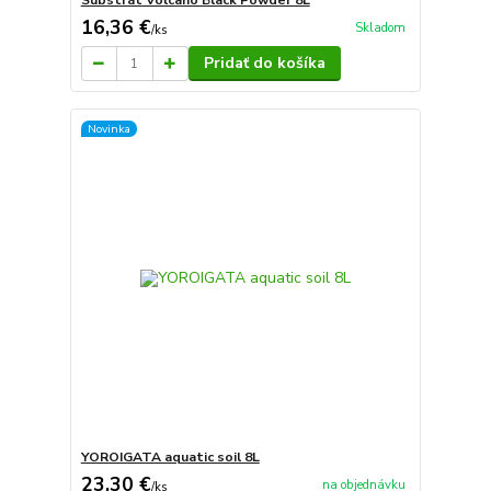
Substrát Volcano Black Powder 8L
16,36 €
Skladom
/
ks
Pridať do košíka
Novinka
YOROIGATA aquatic soil 8L
23,30 €
na objednávku
/
ks