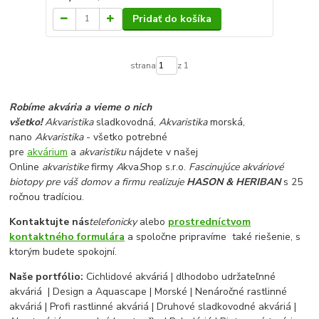
Pridať do košíka
strana
z 1
Robíme akvária a vieme o nich
všetko!
Akvaristika
sladkovodná,
Akvaristika
morská,
nano
Akvaristika
- všetko potrebné
pre
akvárium
a
akvaristiku
nájdete v našej
Online
akvaristike
firmy
A
kva
S
hop s.r.o.
Fascinujúce akváriové
biotopy pre váš domov a firmu realizuje
HASON & HERIBAN
s 25
ročnou tradíciou.
Kontaktujte nás
telefonicky
alebo
prostredníctvom
kontaktného formulára
a spoločne pripravíme také riešenie, s
ktorým budete spokojní.
Naše portfólio:
Cichlidové akváriá | dlhodobo udržateľnné
akváriá | Design a Aquascape | Morské | Nenáročné rastlinné
akváriá | Profi rastlinné akváriá | Druhové sladkovodné akváriá |