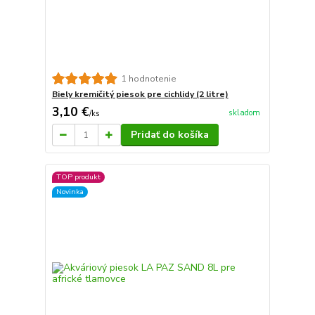
1 hodnotenie
Biely kremičitý piesok pre cichlidy (2 litre)
3,10 €
skladom
/
ks
Pridať do košíka
TOP produkt
Novinka