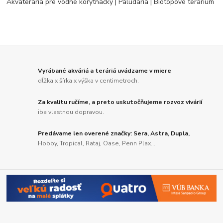
Akvateráriá pre vodné korytnačky | Paludáriá | Biotopové terárium
Vyrábané akváriá a teráriá uvádzame v miere
dĺžka x šírka x výška v centimetroch.
Za kvalitu ručíme, a preto uskutočňujeme rozvoz vivárií
iba vlastnou dopravou.
Predávame len overené značky: Sera, Astra, Dupla,
Hobby, Tropical, Rataj, Oase, Penn Plax...