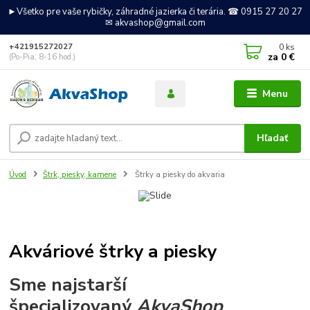
►Všetko pre vaše rybičky, záhradné jazierka či terária. ☎ 0915 27 20 27
✉ akvashop@gmail.com
0
ks
+421915272027
za
0 €
(Po-Pia, 8-16 hod.)
Menu
Hľadať
Úvod
Štrk, piesky, kamene
Štrky a piesky do akvaria
Akváriové štrky a piesky
Sme najstarší
špecializovaný
AkvaShop