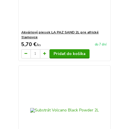
Akváriový piesok LA PAZ SAND 2L pre africké
tlamovce
5,70 €
do 7 dní
/
ks
Pridať do košíka