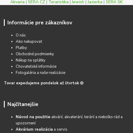
Akvaria
|
SERA CZ
|
Teraristika
|
Jewish
|
Jazierka
|
SERA SK
Informácie pre zákazníkov
O nás
Ako nakupovať
Platby
Obchodné podmienky
Nákup na splátky
Chovateľské informácie
Fotogaléria a naše realizácie
Tovar expedujeme pondelok až štvrtok
🟢
Najčítanejšie
Návod na použitie
akvárií, akvaterárií, terárií a niekoľko rád a
upozornení
Akvárium realizácia
a servis