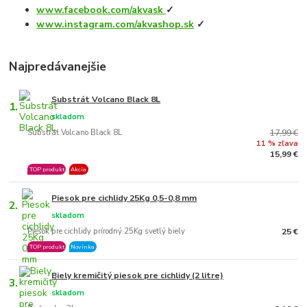
www.facebook.com/akvask
✓
www.instagram.com/akvashop.sk
✓
Najpredávanejšie
Substrát Volcano Black 8L
1.
skladom
Substrát Volcano Black 8L
17,99 €
11 % zľava
15,99 €
TOP produkt
Akcia
Piesok pre cichlidy 25Kg 0,5-0,8 mm
2.
skladom
Piesok pre cichlidy prírodný 25Kg svetlý biely
25 €
TOP produkt
Novinka
Biely kremičitý piesok pre cichlidy (2 litre)
3.
skladom