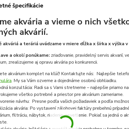
tné špecifikácie
me akvária a vieme o nich všetko
ných akvárií.
 akváriá a teráriá uvádzame v miere dĺžka x šírka x výška 
lave a okolí ponúkame:
zriaďovanie, pravidelný servis akvarií, 
ium, zrealizujeme aj opravu akvária po konkurencii.
ete akvárium komplet na kľúč! Kontaktujte nás: Najlepšie telef
mulára
. My sa Vám ozveme a dojednáme osobnú obhliadku.
dná konzultácia: Radi sa s Vami stretneme – najlepšie priamo n
rokujeme všetko potrebné a priestor pre akvárium zameriame.
vorenie návrhu: Presne podľa vašich požiadaviek a podľa možnost
lizácia akvária: Po vystavení zálohovej faktúry prebehnú prípadn
árium, filtráciu, nábytok, riadenie, osvetlenie. Pokiaľ sa jedná o
ste.