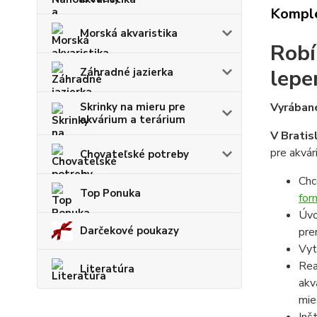
Komple
Morská akvaristika
Robí
lepe
Záhradné jazierka
Skrinky na mieru pre
Vyrábané
akvárium a terárium
V Bratis
pre akvár
Chovateľské potreby
Chc
Top Ponuka
for
Úvo
Darčekové poukazy
pre
Vyt
Rea
Literatúra
akv
mie