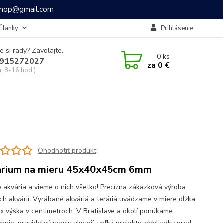
ashop@gmail.com
Články
Prihlásenie
e si rady? Zavolajte.
0
ks
915272027
za
0 €
a, 8-16 hod.)
Ohodnotiť produkt
rium na mieru 45x40x45cm 6mm
 akvária a vieme o nich všetko! Precízna zákazková výroba
ch akvárií. Vyrábané akváriá a teráriá uvádzame v miere dĺžka
a x výška v centimetroch. V Bratislave a okolí ponúkame:
anie, pravidelný servis akvarií, veľké projekty, obhliadky pred