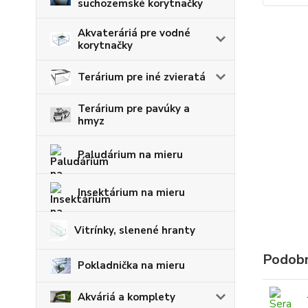
suchozemské korytnačky
Akvateráriá pre vodné
korytnačky
Terárium pre iné zvieratá
Terárium pre pavúky a
hmyz
Paludárium na mieru
Insektárium na mieru
Vitrínky, slenené hranty
Podobn
Pokladnička na mieru
Akváriá a komplety