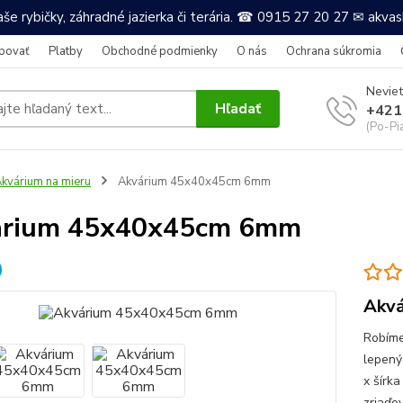
še rybičky, záhradné jazierka či terária. ☎ 0915 27 20 27 ✉ akv
povať
Platby
Obchodné podmienky
O nás
Ochrana súkromia
Neviet
Hľadať
+421
(Po-Pi
kvárium na mieru
Akvárium 45x40x45cm 6mm
árium 45x40x45cm 6mm
Akvá
Robíme
lepený
x šírk
zriaďov