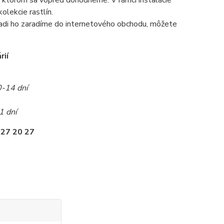
 na ktorom sa vopred dohodneme. V rámci inštalácie
olekcie rastlín.
radi ho zaradíme do internetového obchodu, môžete
rií
0-14 dní
1 dní
 27 20 27