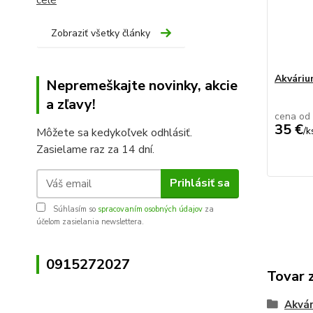
Zobraziť všetky články
Akvári
Nepremeškajte novinky, akcie
a zľavy!
cena od
35 €
/
k
Môžete sa kedykoľvek odhlásiť.
Zasielame raz za 14 dní.
Prihlásiť sa
Súhlasím so
spracovaním osobných údajov
za
účelom zasielania newslettera.
0915272027
Tovar 
Akvár