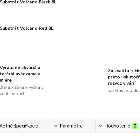
Substrát Volcano Black 8L
Substrát Volcano Red 8L
Vyrábané akváriá a
Za kvalitu ručí
teráriá uvádzame v
preto uskutoč
miere
rozvoz vivárií
dĺžka x šírka x výška v
iba vlastnou do
centimetroch.
etné špecifikácie
Parametre
Hodnotenie
0