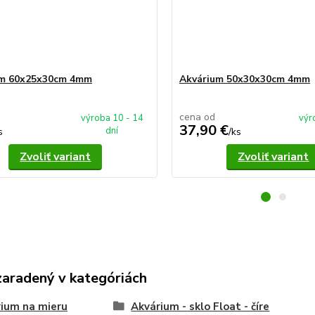
um 60x25x30cm 4mm
Akvárium 50x30x30cm 4mm
cena od
výroba 10 - 14
výr
37,90 €
dní
s
/
ks
Zvoliť variant
Zvoliť variant
zaradený v kategóriách
ium na mieru
Akvárium - sklo Float - číre