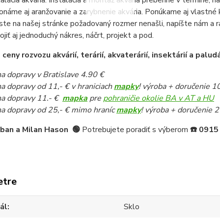
talácia akvária: Inštalácia a montáž akvária prebehne v termíne,
onáme aj aranžovanie a zarybnenie akvária. Ponúkame aj vlastné k
ste na našej stránke požadovaný rozmer nenašli, napíšte nám a 
pojiť aj jednoduchý nákres, náčrt, projekt a pod.
eny rozvozu akvárií, terárií, akvaterárií, insektárií a paludá
a dopravy v Bratislave 4.90 €
a dopravy od 11,- € v hraniciach
mapky
! výroba + doručenie 1
a dopravy 11.- €
mapka
pre
pohraničie okolie BA v AT a HU
a dopravy od 25,- € mimo hraníc
mapky
! výroba + doručenie 2
iban a Milan Hason
🟢
Potrebujete poradiť s výberom
☎️
0915
etre
ál
Sklo