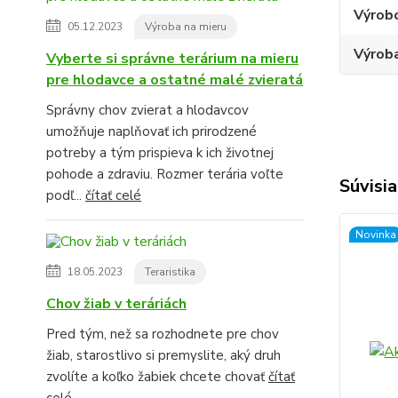
Výrob
05.12.2023
Výroba na mieru
Výroba
Vyberte si správne terárium na mieru
pre hlodavce a ostatné malé zvieratá
Správny chov zvierat a hlodavcov
umožňuje naplňovať ich prirodzené
potreby a tým prispieva k ich životnej
pohode a zdraviu. Rozmer terária voľte
Súvisia
podľ...
čítať celé
Novinka
18.05.2023
Teraristika
Chov žiab v teráriách
Pred tým, než sa rozhodnete pre chov
žiab, starostlivo si premyslite, aký druh
zvolíte a koľko žabiek chcete chovať
čítať
celé