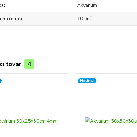
ca
Akvárium
 na mieru
10 dní
ci tovar
4
Novinka