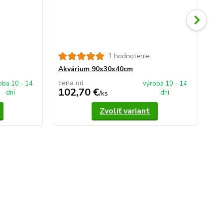
1 hodnotenie
Ak
Akvárium 90x30x40cm
cena od
ce
oba 10 - 14
výroba 10 - 14
102,70 €
1
dní
dní
/
ks
Zvoliť variant