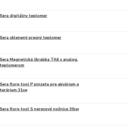
Sera digitálny teplomer
Sera sklenený presný teplomer
Sera Magnetická škrabka TA6 s analog.
teplomerom
Sera flore tool P pinzeta pre akvárium a
terárium 31см
Sera flore tool S nerezové nožnice 30см