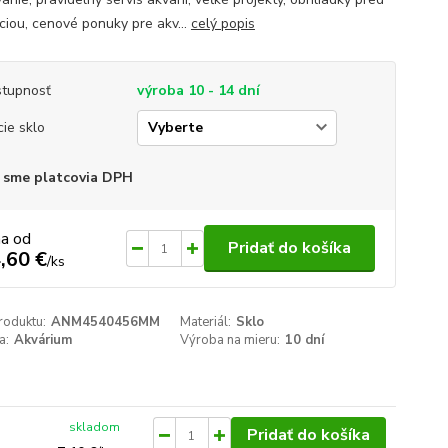
áciou, cenové ponuky pre akv...
celý popis
tupnosť
výroba 10 - 14 dní
cie sklo
 sme platcovia DPH
na od
Pridať do košíka
,60 €
/
ks
roduktu:
ANM4540456MM
Materiál:
Sklo
a:
Akvárium
Výroba na mieru:
10 dní
skladom
Pridať do košíka