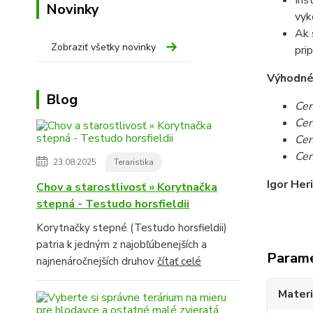
Inš
Novinky
vyk
Ak 
Zobraziť všetky novinky
pri
Výhodné c
Blog
Cen
Cen
Cen
Cen
23.08.2025
Teraristika
Igor Her
Chov a starostlivosť » Korytnačka
stepná - Testudo horsfieldii
Korytnačky stepné (Testudo horsfieldii)
patria k jedným z najobľúbenejších a
Param
najnenáročnejších druhov
čítať celé
Materi