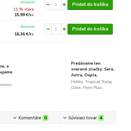
skladom
Pridať do košíka
11 % zľava
15,99 €
/
ks
Skladom
Pridať do košíka
16,36 €
/
ks
Predávame len
me, a
overené značky: Sera,
ňujeme
Astra, Dupla,
Hobby, Tropical, Rataj,
pravou.
Oase, Penn Plax...
Komentáre
0
Súvisiaci tovar
4