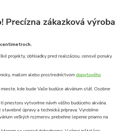
!
Precízna zákazková výroba
v centimetroch.
veľké projekty, obhliadky pred realizáciou, cenové ponuky
onicky, mailom alebo prostredníctvom
dopytového
a mieste, kde bude Vaše budúce akvárium stáť. Osobne
í priestoru vytvoríme návrh vášho budúceho akvária.
é stavebné úpravy a technická príprava. Vyrobíme
 akvárium veľkých rozmerov, prebehne lepenie priamo na