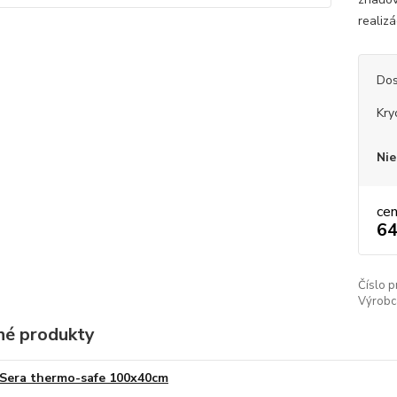
realiz
Dos
Kry
Nie
ce
64
Číslo p
Výrobc
é produkty
Sera thermo-safe 100x40cm