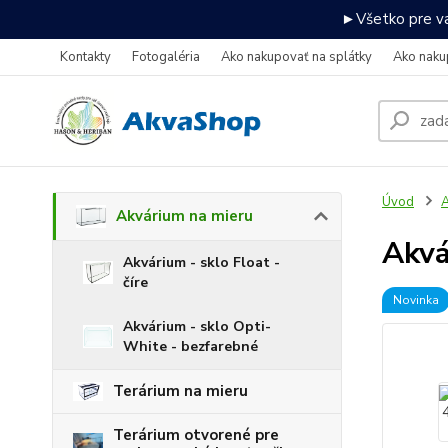
►Všetko pre va
Kontakty
Fotogaléria
Ako nakupovať na splátky
Ako naku
Úvod
A
Akvárium na mieru
Akv
Akvárium - sklo Float -
číre
Novinka
Akvárium - sklo Opti-
White - bezfarebné
Terárium na mieru
Terárium otvorené pre