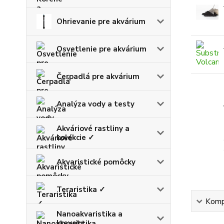
Ohrievanie pre akvárium
Osvetlenie pre akvárium
Čerpadlá pre akvárium
Analýza vody a testy
Akváriové rastliny a
kolekcie ✓
Akvaristické pomôcky
Teraristika ✓
Kompl
Nanoakvaristika a
krevety