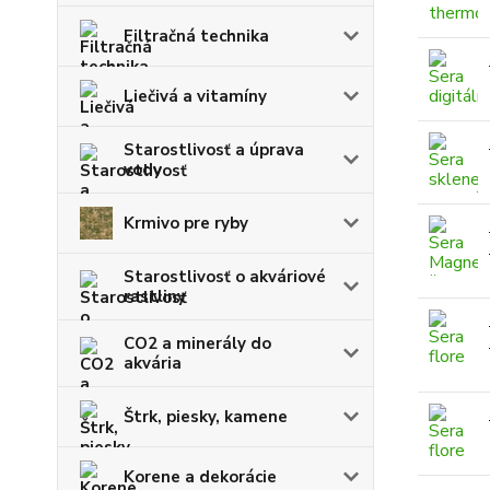
Filtračná technika
Liečivá a vitamíny
Starostlivosť a úprava
vody
Krmivo pre ryby
Starostlivosť o akváriové
rastliny
CO2 a minerály do
akvária
Štrk, piesky, kamene
Korene a dekorácie