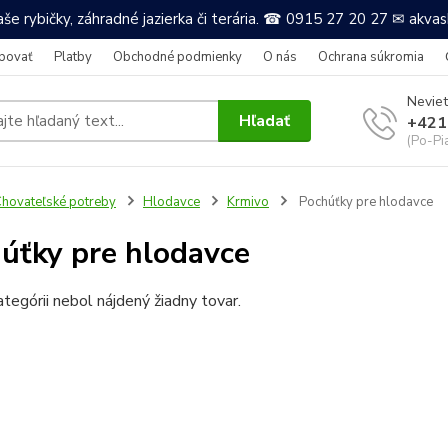
še rybičky, záhradné jazierka či terária. ☎ 0915 27 20 27 ✉ akv
povať
Platby
Obchodné podmienky
O nás
Ochrana súkromia
Neviet
Hľadať
+421
(Po-Pi
hovateľské potreby
Hlodavce
Krmivo
Pochúťky pre hlodavce
úťky pre hlodavce
ategórii nebol nájdený žiadny tovar.