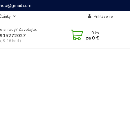
ashop@gmail.com
Články
Prihlásenie
e si rady? Zavolajte.
0
ks
915272027
za
0 €
a, 8-16 hod.)