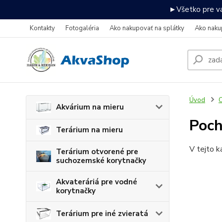
►Všetko pre va
Kontakty
Fotogaléria
Ako nakupovať na splátky
Ako naku
Úvod
C
Akvárium na mieru
Poch
Terárium na mieru
V tejto k
Terárium otvorené pre
suchozemské korytnačky
Akvateráriá pre vodné
korytnačky
Terárium pre iné zvieratá