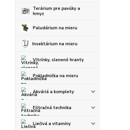
Terárium pre pavúky a
hmyz
Paludárium na mieru
Insektárium na mieru
Vitrínky, slenené hranty
Pokladnička na mieru
Akváriá a komplety
Filtračná technika
Liečivá a vitamíny