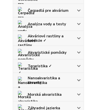
Čerpadlá pre akvárium
Analýza vody a testy
Akváriové rastliny a
kolekcie ✓
Akvaristické pomôcky
Teraristika ✓
Nanoakvaristika a
krevety
Morská akvaristika
Záhradné jazierka