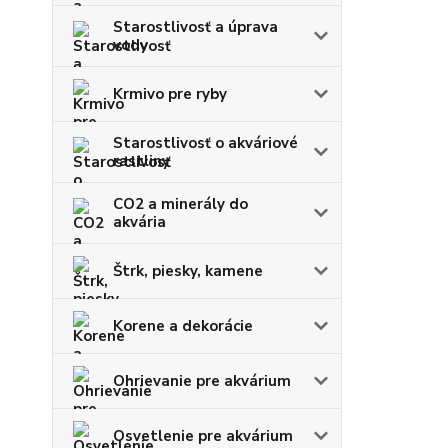
Starostlivosť a úprava
vody
Krmivo pre ryby
Starostlivosť o akváriové
rastliny
CO2 a minerály do
akvária
Štrk, piesky, kamene
Korene a dekorácie
Ohrievanie pre akvárium
Osvetlenie pre akvárium