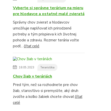
Vyberte si správne terárium na mieru
pre hlodavce a ostatné malé zvieratá
Správny chov zvierat a hlodavcov
umožňuje naplňovať ich prirodzené
potreby a tým prispieva k ich životnej
pohode a zdraviu. Rozmer terária voľte
podľ...
čítať celé
18.05.2023
Teraristika
Chov žiab v teráriách
Pred tým, než sa rozhodnete pre chov
žiab, starostlivo si premyslite, aký druh
zvolíte a koľko žabiek chcete chovať
čítať
celé