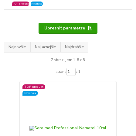
TOP produkt
Novinka
Upresniť parametre
Najnovšie
Najlacnejšie
Najdrahšie
Zobrazujem 1-8 z 8
strana
z 1
TOP produkt
Novinka