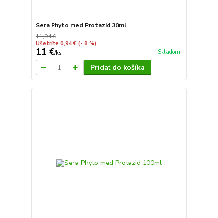
Sera Phyto med Protazid 30ml
11,94 €
Ušetríte 0,94 €
(- 8 %)
11 €
Skladom
/
ks
Pridať do košíka