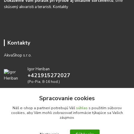
Dokážeme Vám poradiť pri výrobe aj ohľadne sortimentu
, sme
skúsený akvaristi a teraristi.
Kontakty
Kontakty
AkvaShop s.r.o.
Igor Heriban
+421915272027
(Po-Pia, 8-16 hod.)
akvashop@gmail.com
Spracovanie cookies
Náš e-shop a partneri potrebujú Váš
súhlas
s použitím súborov
cookies, aby Vám mohli zobrazovať informácie týkajúce sa Vašich
záujmov.