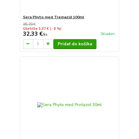
Sera Phyto med Tremazid 100ml
35,70 €
Ušetríte 3,37 €
(- 9 %)
32,33 €
Skladom
/
ks
Pridať do košíka