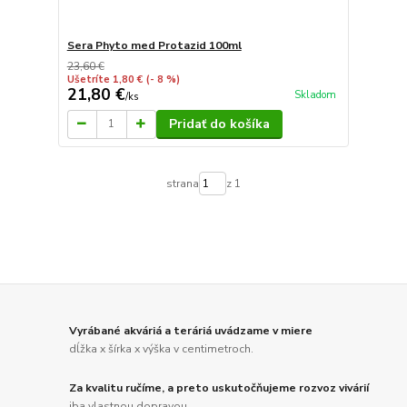
Sera Phyto med Protazid 100ml
23,60 €
Ušetríte 1,80 €
(- 8 %)
21,80 €
Skladom
/
ks
Pridať do košíka
strana
z 1
Vyrábané akváriá a teráriá uvádzame v miere
dĺžka x šírka x výška v centimetroch.
Za kvalitu ručíme, a preto uskutočňujeme rozvoz vivárií
iba vlastnou dopravou.