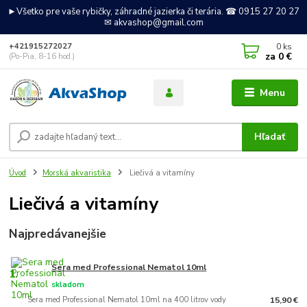
►Všetko pre vaše rybičky, záhradné jazierka či terária. ☎ 0915 27 20 27
✉ akvashop@gmail.com
0
ks
+421915272027
za
0 €
(Po-Pia, 8-16 hod.)
Menu
Hľadať
Úvod
Morská akvaristika
Liečivá a vitamíny
Liečivá a vitamíny
Najpredávanejšie
Sera med Professional Nematol 10ml
1.
skladom
Sera med Professional Nematol 10ml na 400 litrov vody
15,90 €