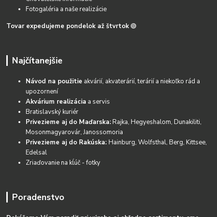
Fotogaléria a naše realizácie
Tovar expedujeme pondelok až štvrtok
🟢
Najčítanejšie
Návod na použitie
akvárií, akvaterárií, terárií a niekoľko rád a
upozornení
Akvárium realizácia
a servis
Bratislavský kuriér
Privezieme aj do Maďarska:
Rajka, Hegyeshalom, Dunakiliti,
Mosonmagyarovár, Janossomoria
Privezieme aj do Rakúska:
Hainburg, Wolfsthal, Berg, Kittsee,
Edelsal
Zriaďovanie na kĺúč - fotky
Poradenstvo