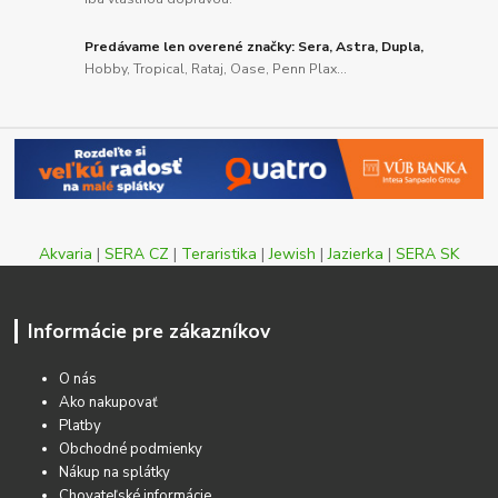
Predávame len overené značky: Sera, Astra, Dupla,
Hobby, Tropical, Rataj, Oase, Penn Plax...
Akvaria
|
SERA CZ
|
Teraristika
|
Jewish
|
Jazierka
|
SERA SK
Informácie pre zákazníkov
O nás
Ako nakupovať
Platby
Obchodné podmienky
Nákup na splátky
Chovateľské informácie