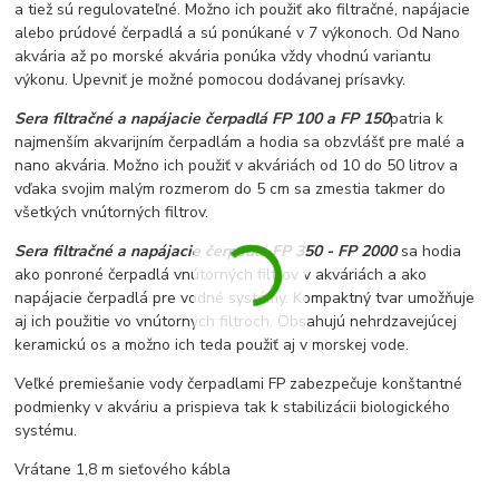
a tiež sú regulovateľné. Možno ich použiť ako filtračné, napájacie
alebo prúdové čerpadlá a sú ponúkané v 7 výkonoch. Od Nano
akvária až po morské akvária ponúka vždy vhodnú variantu
výkonu. Upevniť je možné pomocou dodávanej prísavky.
Sera filtračné a napájacie čerpadlá FP 100 a FP 150
patria k
najmenším akvarijním čerpadlám a hodia sa obzvlášť pre malé a
nano akvária. Možno ich použiť v akváriách od 10 do 50 litrov a
vďaka svojim malým rozmerom do 5 cm sa zmestia takmer do
všetkých vnútorných filtrov.
Sera filtračné a napájacie čerpadlá FP 350 - FP 2000
sa hodia
ako ponroné čerpadlá vnútorných filtrov v akváriách a ako
napájacie čerpadlá pre vodné systémy. Kompaktný tvar umožňuje
aj ich použitie vo vnútorných filtroch. Obsahujú nehrdzavejúcej
keramickú os a možno ich teda použiť aj v morskej vode.
Veľké premiešanie vody čerpadlami FP zabezpečuje konštantné
podmienky v akváriu a prispieva tak k stabilizácii biologického
systému.
Vrátane 1,8 m sieťového kábla