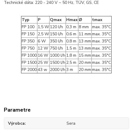
Technické dáta: 220 - 240 V ~ 50 Hz, TÜV, GS, CE
Typ
P
Qmax
Hmax
Ø
tmax
FP 100
1,5 W
120 l/h
0,3 m
8 mm
max. 35°C
FP 150
2,5 W
150 l/h
0,6 m
11 mm
max. 35°C
FP 350
6 W
350 l/h
0,8 m
13 mm
max. 35°C
FP 750
12 W
750 l/h
1,5 m
13 mm
max. 35°C
FP 1000
16 W
1000 l/h
1,8 m
15 mm
max. 35°C
FP 1500
25 W
1500 l/h
2,5 m
20 mm
max. 35°C
FP 2000
43 w
2000 l/h
3 m
20 mm
max. 35°C
Parametre
Výrobca
Sera