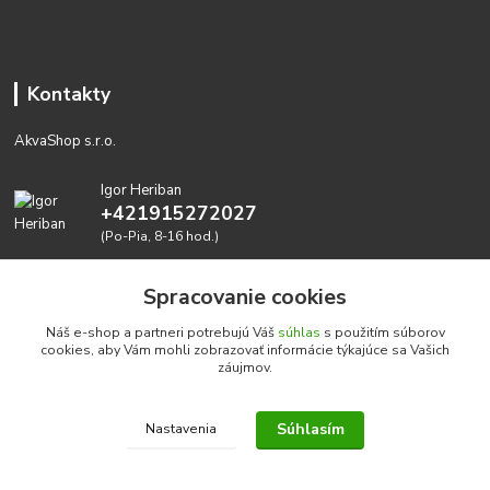
Kontakty
AkvaShop s.r.o.
Igor Heriban
+421915272027
(Po-Pia, 8-16 hod.)
akvashop@gmail.com
Spracovanie cookies
Náš e-shop a partneri potrebujú Váš
súhlas
s použitím súborov
cookies, aby Vám mohli zobrazovať informácie týkajúce sa Vašich
záujmov.
Súhlasím
Nastavenia
Realizujeme prírodné akvária: AkvaShop s.r.o. • IBAN:
SK3911000000002947087849