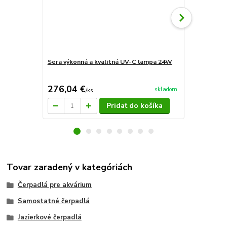
Sera výkonná a kvalitná UV-C lampa 24W
Sera výkonn
276,04 €
135,96 
skladom
/
ks
Pridať do košíka
Tovar zaradený v kategóriách
Čerpadlá pre akvárium
Samostatné čerpadlá
Jazierkové čerpadlá