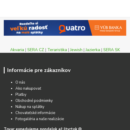
Akvaria
|
SERA CZ
|
Teraristika
|
Jewish
|
Jazierka
|
SERA SK
Informácie pre zákazníkov
O nás
Ako nakupovať
Platby
Obchodné podmienky
Nákup na splátky
Chovateľské informácie
Fotogaléria a naše realizácie
Tovar expedujeme pondelok až štvrtok
🟢