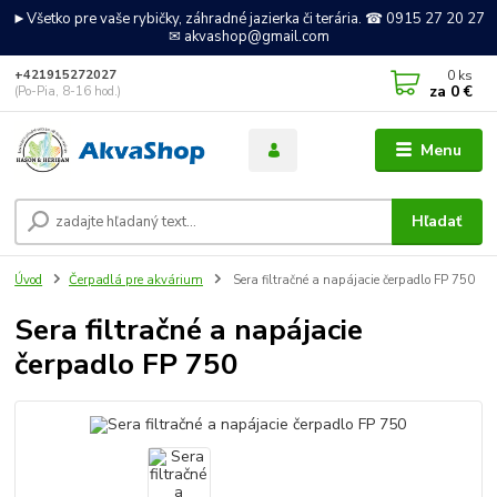
►Všetko pre vaše rybičky, záhradné jazierka či terária. ☎ 0915 27 20 27
✉ akvashop@gmail.com
0
ks
+421915272027
za
0 €
(Po-Pia, 8-16 hod.)
Menu
Hľadať
Úvod
Čerpadlá pre akvárium
Sera filtračné a napájacie čerpadlo FP 750
Sera filtračné a napájacie
čerpadlo FP 750