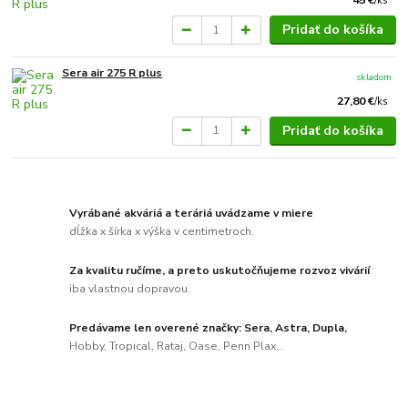
45 €
/
ks
Pridať do košíka
Sera air 275 R plus
skladom
27,80 €
/
ks
Pridať do košíka
Vyrábané akváriá a teráriá uvádzame v miere
dĺžka x šírka x výška v centimetroch.
Za kvalitu ručíme, a preto uskutočňujeme rozvoz vivárií
iba vlastnou dopravou.
Predávame len overené značky: Sera, Astra, Dupla,
Hobby, Tropical, Rataj, Oase, Penn Plax...