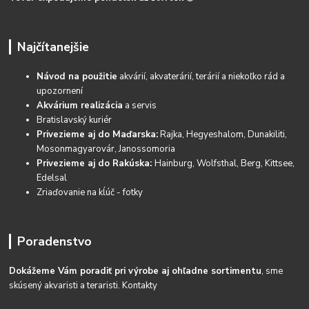
Najčítanejšie
Návod na použitie
akvárií, akvaterárií, terárií a niekoľko rád a
upozornení
Akvárium realizácia
a servis
Bratislavský kuriér
Privezieme aj do Maďarska:
Rajka, Hegyeshalom, Dunakiliti,
Mosonmagyarovár, Janossomoria
Privezieme aj do Rakúska:
Hainburg, Wolfsthal, Berg, Kittsee,
Edelsal
Zriaďovanie na kĺúč - fotky
Poradenstvo
Dokážeme Vám poradiť pri výrobe aj ohľadne sortimentu
, sme
skúsený akvaristi a teraristi.
Kontakty