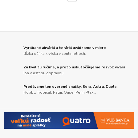
Vyrábané akváriá a teráriá uvádzame v miere
dĺžka x šírka x výška v centimetroch.
Za kvalitu ručíme, a preto uskutočňujeme rozvoz vivárií
iba vlastnou dopravou.
Predávame len overené značky: Sera, Astra, Dupla,
Hobby, Tropical, Rataj, Oase, Penn Plax...