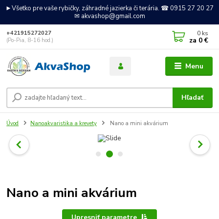
►Všetko pre vaše rybičky, záhradné jazierka či terária. ☎ 0915 27 20 27
✉ akvashop@gmail.com
0
ks
+421915272027
za
0 €
(Po-Pia, 8-16 hod.)
Menu
Hľadať
Úvod
Nanoakvaristika a krevety
Nano a mini akvárium
Nano a mini akvárium
Upresniť parametre