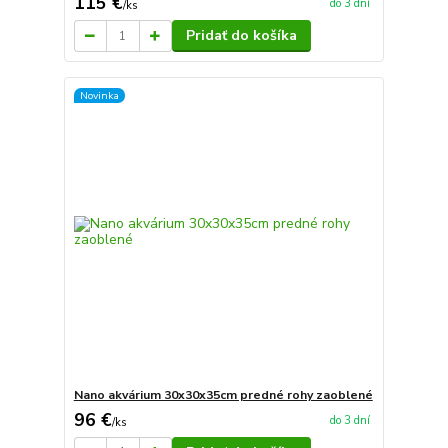
115 €
do 3 dní
/
ks
Pridať do košíka
Novinka
Nano akvárium 30x30x35cm predné rohy zaoblené
96 €
do 3 dní
/
ks