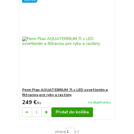
Novinka
Penn Plax AQUATERRIUM 7l s LED osvetlením a
filtraciou pre ryby a rastliny
249 €
na objednávku
/
ks
Pridať do košíka
strana
z 1