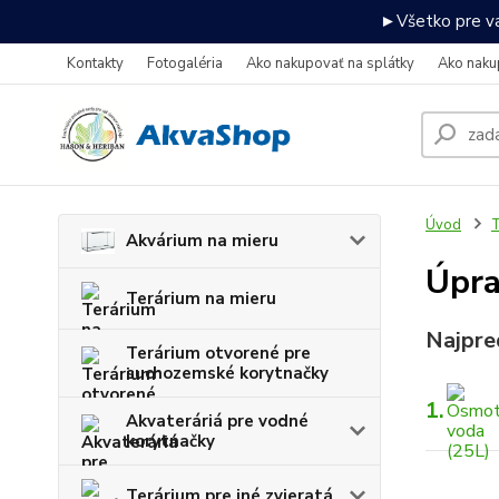
►Všetko pre va
Kontakty
Fotogaléria
Ako nakupovať na splátky
Ako naku
Úvod
T
Akvárium na mieru
Úpra
Terárium na mieru
Najpre
Terárium otvorené pre
suchozemské korytnačky
1.
Akvateráriá pre vodné
korytnačky
Terárium pre iné zvieratá