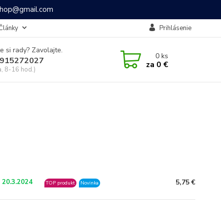
ashop@gmail.com
Články
Prihlásenie
e si rady? Zavolajte.
0
ks
915272027
za
0 €
a, 8-16 hod.)
5,75 €
 20.3.2024
TOP produkt
Novinka