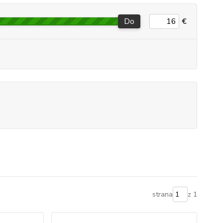
Do
€
strana
z 1