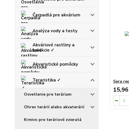
Čerpadlá pre akvárium
Analýza vody a testy
Akváriové rastliny a
kolekcie ✓
Akvaristické pomôcky
Teraristika ✓
Sera re
15,96
Osvetlenie pre terárium
Ohrev terárií alebo akvaterárií
Krmivo pre teráriové zvieratá