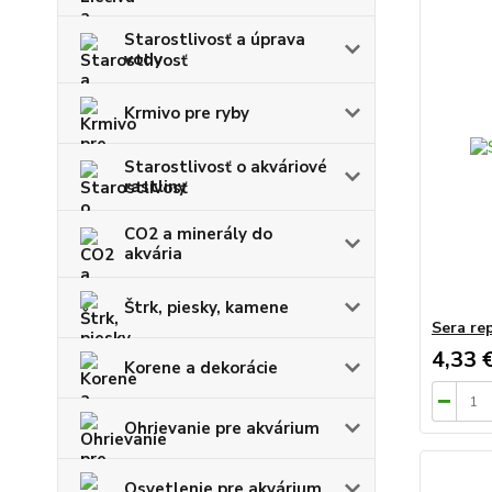
Starostlivosť a úprava
vody
Krmivo pre ryby
Starostlivosť o akváriové
rastliny
CO2 a minerály do
akvária
Štrk, piesky, kamene
Sera re
4,33 
Korene a dekorácie
Ohrievanie pre akvárium
Osvetlenie pre akvárium