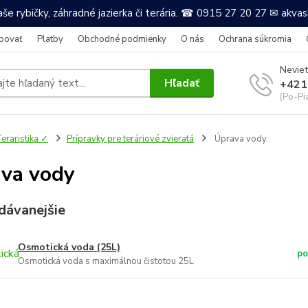
še rybičky, záhradné jazierka či terária. ☎ 0915 27 20 27 ✉ akv
povať
Platby
Obchodné podmienky
O nás
Ochrana súkromia
Neviet
Hľadať
+421
(Po-Pi
eraristika ✓
Prípravky pre teráriové zvieratá
Úprava vody
va vody
dávanejšie
Osmotická voda (25L)
po
Osmotická voda s maximálnou čistotou 25L