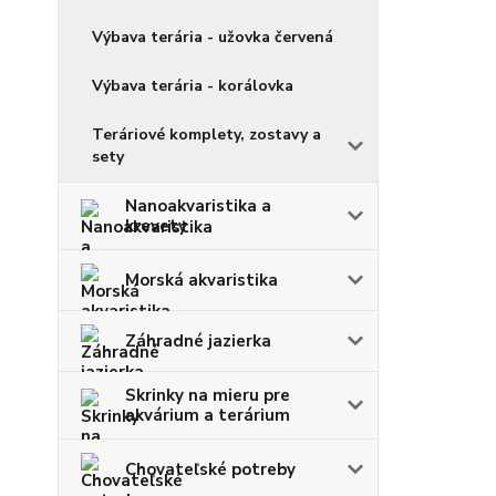
Výbava terária - užovka červená
Výbava terária - korálovka
Teráriové komplety, zostavy a
sety
Nanoakvaristika a
krevety
Morská akvaristika
Záhradné jazierka
Skrinky na mieru pre
akvárium a terárium
Chovateľské potreby