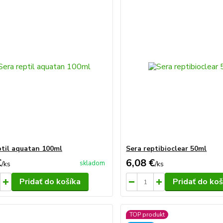
ptil aquatan 100ml
Sera reptibioclear 50ml
€
6,08 €
skladom
/
ks
/
ks
Pridať do košíka
Pridať do koš
TOP produkt