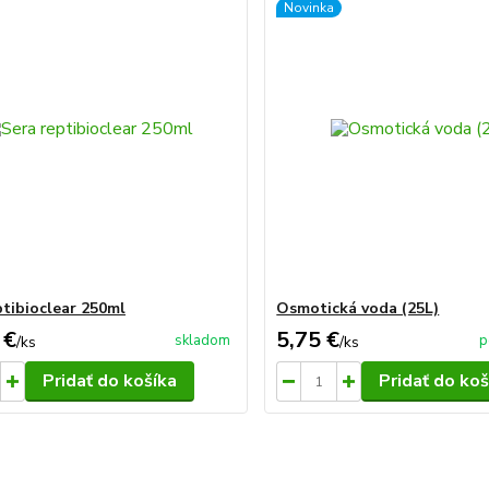
Novinka
ptibioclear 250ml
Osmotická voda (25L)
 €
5,75 €
skladom
p
/
ks
/
ks
Pridať do košíka
Pridať do koš