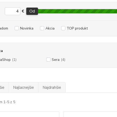
€
Od
adom
Novinka
Akcia
TOP produkt
ca
vaShop
(1)
Sera
(4)
šie
Najlacnejšie
Najdrahšie
m 1-5 z 5