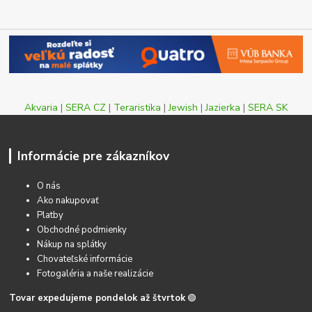
Akvaria
|
SERA CZ
|
Teraristika
|
Jewish
|
Jazierka
|
SERA SK
Informácie pre zákazníkov
O nás
Ako nakupovať
Platby
Obchodné podmienky
Nákup na splátky
Chovateľské informácie
Fotogaléria a naše realizácie
Tovar expedujeme pondelok až štvrtok
🟢