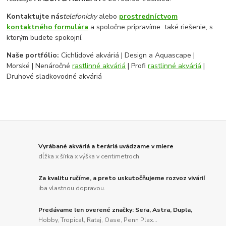
Kontaktujte nás
telefonicky
alebo
prostredníctvom
kontaktného formulára
a spoločne pripravíme také riešenie, s
ktorým budete spokojní.
Naše portfólio:
Cichlidové akváriá | Design a Aquascape |
Morské | Nenáročné
rastlinné akváriá
| Profi
rastlinné akváriá
|
Druhové sladkovodné akváriá
Vyrábané akváriá a teráriá uvádzame v miere
dĺžka x šírka x výška v centimetroch.
Za kvalitu ručíme, a preto uskutočňujeme rozvoz vivárií
iba vlastnou dopravou.
Predávame len overené značky: Sera, Astra, Dupla,
Hobby, Tropical, Rataj, Oase, Penn Plax...