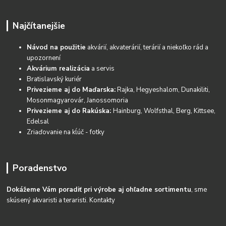
Najčítanejšie
Návod na použitie
akvárií, akvaterárií, terárií a niekoľko rád a
upozornení
Akvárium realizácia
a servis
Bratislavský kuriér
Privezieme aj do Maďarska:
Rajka, Hegyeshalom, Dunakiliti,
Mosonmagyarovár, Janossomoria
Privezieme aj do Rakúska:
Hainburg, Wolfsthal, Berg, Kittsee,
Edelsal
Zriaďovanie na kĺúč - fotky
Poradenstvo
Dokážeme Vám poradiť pri výrobe aj ohľadne sortimentu
, sme
skúsený akvaristi a teraristi.
Kontakty