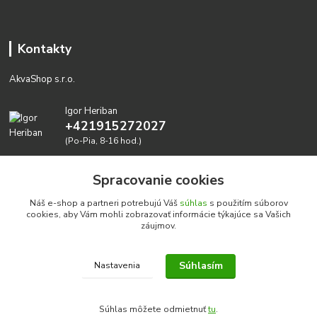
Kontakty
AkvaShop s.r.o.
Igor Heriban
+421915272027
(Po-Pia, 8-16 hod.)
akvashop@gmail.com
Spracovanie cookies
Náš e-shop a partneri potrebujú Váš
súhlas
s použitím súborov
cookies, aby Vám mohli zobrazovať informácie týkajúce sa Vašich
záujmov.
Súhlasím
Nastavenia
Realizujeme prírodné akvária: AkvaShop s.r.o. • IBAN:
SK3911000000002947087849
Súhlas môžete odmietnuť
tu
.