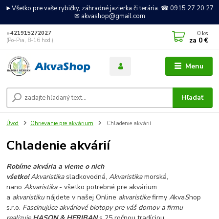
►Všetko pre vaše rybičky, záhradné jazierka či terária. ☎ 0915 27 20 27
✉ akvashop@gmail.com
0
ks
+421915272027
za
0 €
(Po-Pia, 8-16 hod.)
Menu
Hľadať
Úvod
Ohrievanie pre akvárium
Chladenie akvárií
Chladenie akvárií
Robíme akvária a vieme o nich
všetko!
Akvaristika
sladkovodná,
Akvaristika
morská,
nano
Akvaristika
- všetko potrebné pre akvárium
a
akvaristiku
nájdete v našej Online
akvaristike
firmy
A
kva
S
hop
s.r.o.
Fascinujúce akváriové biotopy pre váš domov a firmu
realizuje
HASON & HERIBAN
s 25 ročnou tradíciou.