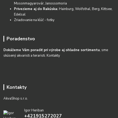
Mosonmagyarovár, Janossomoria
Privezieme aj do Rakúska:
Hainburg, Wolfsthal, Berg, Kittsee,
Edelsal
Zriaďovanie na kĺúč - fotky
Poradenstvo
Dokážeme Vám poradiť pri výrobe aj ohľadne sortimentu
, sme
skúsený akvaristi a teraristi.
Kontakty
Kontakty
AkvaShop s.r.o.
Igor Heriban
+421915272027