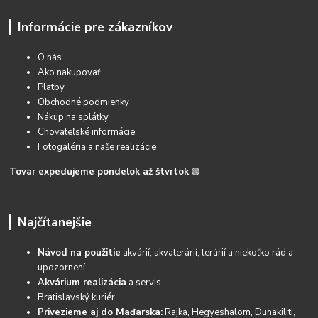
Informácie pre zákazníkov
O nás
Ako nakupovať
Platby
Obchodné podmienky
Nákup na splátky
Chovateľské informácie
Fotogaléria a naše realizácie
Tovar expedujeme pondelok až štvrtok
🟢
Najčítanejšie
Návod na použitie
akvárií, akvaterárií, terárií a niekoľko rád a
upozornení
Akvárium realizácia
a servis
Bratislavský kuriér
Privezieme aj do Maďarska:
Rajka, Hegyeshalom, Dunakiliti,