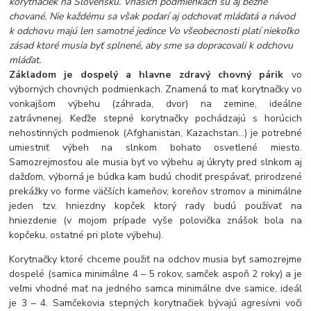
korytnačiek na Slovensku. Vnašich podmienkach sú aj bežne
chované. Nie každému sa však podarí aj odchovať mláďatá a návod
k odchovu majú len samotné jedince Vo všeobecnosti platí niekoľko
zásad ktoré musia byť splnené, aby sme sa dopracovali k odchovu
mláďat.
Základom je dospelý a hlavne zdravý chovný párik
vo
výborných chovných podmienkach. Znamená to mať korytnačky vo
vonkajšom výbehu (záhrada, dvor) na zemine, ideálne
zatrávnenej. Keďže stepné korytnačky pochádzajú s horúcich
nehostinných podmienok (Afghanistan, Kazachstan…) je potrebné
umiestniť výbeh na slnkom bohato osvetlené miesto.
Samozrejmosťou ale musia byť vo výbehu aj úkryty pred slnkom aj
dažďom, výborná je búdka kam budú chodiť prespávať, prirodzené
prekážky vo forme väčších kameňov, koreňov stromov a minimálne
jeden tzv. hniezdny kopček ktorý rady budú používať na
hniezdenie (v mojom prípade vyše polovička znášok bola na
kopčeku, ostatné pri plote výbehu).
Korytnačky ktoré chceme použiť na odchov musia byť samozrejme
dospelé (samica minimálne 4 – 5 rokov, samček aspoň 2 roky) a je
veľmi vhodné mať na jedného samca minimálne dve samice, ideál
je 3 – 4. Samčekovia stepných korytnačiek bývajú agresívni voči