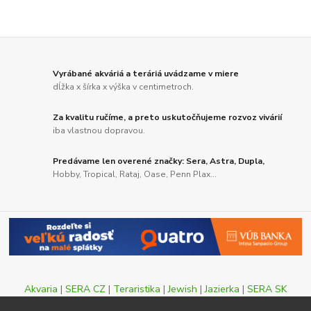
Vyrábané akváriá a teráriá uvádzame v miere
dĺžka x šírka x výška v centimetroch.
Za kvalitu ručíme, a preto uskutočňujeme rozvoz vivárií
iba vlastnou dopravou.
Predávame len overené značky: Sera, Astra, Dupla,
Hobby, Tropical, Rataj, Oase, Penn Plax...
Akvaria
|
SERA CZ
|
Teraristika
|
Jewish
|
Jazierka
|
SERA SK