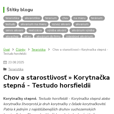
Štítky blogu
teraristika
akvaristika
terarium
chov
na mieru
terárium
testudo
akvarium na mieru
rozvoz akvarii
akvarium
servis akvarii
realizácia
výroba akvárií
akvárium výroba
akvashop
relax
akvárium do firmy
interiérové akvárium
kalkulácia ceny akvária
akvárium rozvoz
akvárium na mieru
insektárium
zátuka na akvárium
paludárium
Úvod
Články
Teraristika
Chov a starostlivosť » Korytnačka stepná -
Testudo horsfieldii
terárium pre korytnačky
stolárska výroba
akváriový komplet
skrinka
podstavec
stolík
pod akvárium
korytnacky
23
.
08
.
2025
korytnačka
terarium pre
teraria
korytnačka štvorprstá
Teraristika
Testudo horsfieldii
Korytnačka stepná
suchozemská korytnačka
Chov a starostlivosť » Korytnačka
zriaďovanie terária
terárium na mieru
stepná - Testudo horsfieldii
terárium pre suchozemskú korytnačku
želva
korytnačky
Bratislava
vyroba akvarii
akvarium dovoz
rozvoz akvarií
záruka na akvárium
Korytnačky stepné.
Testudo horsfieldii - Korytnačka stepná alebo
korytnačka štvorprstá je druh korytnačky z čeľade korytnačkovité.
Patria k jedným z najobľúbenejších druhov suchozemských