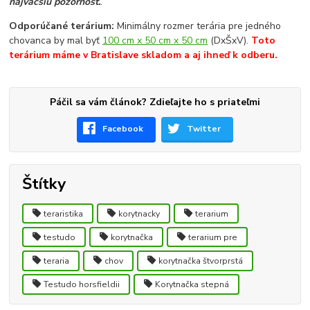
najväčšiu pozornosť.
.
Odporúčané terárium:
Minimálny rozmer terária pre jedného
chovanca by mal byť
100 cm x 50 cm x 50 cm
(DxŠxV).
Toto
terárium máme v Bratislave skladom a aj ihneď k odberu.
Páčil sa vám článok? Zdieľajte ho s priateľmi
Facebook
Twitter
Štítky
teraristika
korytnacky
terarium
testudo
korytnačka
terarium pre
teraria
chov
korytnačka štvorprstá
Testudo horsfieldii
Korytnačka stepná