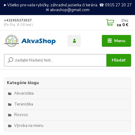
►Všetko pre vaše rybičky, záhradné jazierka či terária. ☎ 0915 27 20 27
✉ akvashop@gmail.com
0
ks
+421915272027
za
0 €
(Po-Pia, 8-16 hod.)
Menu
Hľadať
Kategórie blogu
Akvaristika
Teraristika
Rozvoz
Výroba na mieru