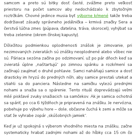
samcom a preto sú bitky dosť časté, zvážime preto veľkosť
priestoru na počet samcov aby nedochádzalo k zbytočným
roztržkám. Chovné jedince musia byť
výborne kŕmené
takže treba
dodržiavať zásady správneho jedálnička – krmivá značky Sera a
čerstvá lúčna zmes (púpava, ďatelina, tráva, skorocel), vyhýbať sa
treba zelenine (okrem čínskej kapusty).
Dôležitou podmienkou oplodnenosti znášok je zimovanie, pri
nezimovaných zvieratách sú znášky neoplodnené alebo vôbec nie
sú. Páriaca sezóna začína po odzimovaní, už po pár dňoch keď sa
zvieratá úplne „naštartujú“ po zimnou spánku a rozkŕmení sa
začínajú zaujímať o druhé pohlavie. Samci naháňajú samice a dosť
drasticky im hryzú do predných nôh, aby samice prestali utekať a
stiahli sa do panciera. Následne na samičku vylezú prednými
nohami a snažia sa o spárenie. Tento rituál doprevádzajú veľmi
milé piskľavé zvuky snažiacich sa samčekov. Ak je samica ochotná
sa spáriť, po cca 6 týždňoch je pripravená na znášku. Je nervózna,
pobehuje po výbehu hore – dole, občasne čuchá k zemi a môže sa
stať že vyhrabe zopár „skúšobných jamiek“.
Keď je už spokojná s výberom vhodného miesta na znášku, začne
systematicky hrabať zadnými nohami až do hĺbky cca 15 cm čo