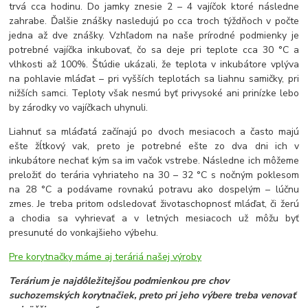
trvá cca hodinu. Do jamky znesie 2 – 4 vajíčok ktoré následne
zahrabe. Ďalšie znášky nasledujú po cca troch týždňoch v počte
jedna až dve znášky. Vzhľadom na naše prírodné podmienky je
potrebné vajíčka inkubovať, čo sa deje pri teplote cca 30 °C a
vlhkosti až 100%. Štúdie ukázali, že teplota v inkubátore vplýva
na pohlavie mláďat – pri vyšších teplotách sa liahnu samičky, pri
nižších samci. Teploty však nesmú byť privysoké ani prinízke lebo
by zárodky vo vajíčkach uhynuli.
Liahnuť sa mláďatá začínajú po dvoch mesiacoch a často majú
ešte žĺtkový vak, preto je potrebné ešte zo dva dni ich v
inkubátore nechať kým sa im vačok vstrebe. Následne ich môžeme
preložiť do terária vyhriateho na 30 – 32 °C s nočným poklesom
na 28 °C a podávame rovnakú potravu ako dospelým – lúčnu
zmes. Je treba pritom odsledovať životaschopnosť mláďat, či žerú
a chodia sa vyhrievať a v letných mesiacoch už môžu byť
presunuté do vonkajšieho výbehu.
Pre korytnačky máme aj teráriá našej výroby
Terárium je najdôležitejšou podmienkou pre chov
suchozemských korytnačiek, preto pri jeho výbere treba venovať