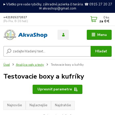
►Všetko pre vaše rybičky, záhradné jazierka či terária. ☎ 0915 27 20 27
✉ akvashop@gmail.com
0
ks
+421915272027
za
0 €
(Po-Pia, 8-16 hod.)
Menu
Hľadať
Úvod
Analýza vody a testy
Testovacie boxy a kufríky
Testovacie boxy a kufríky
Upresniť parametre
Najnovšie
Najlacnejšie
Najdrahšie