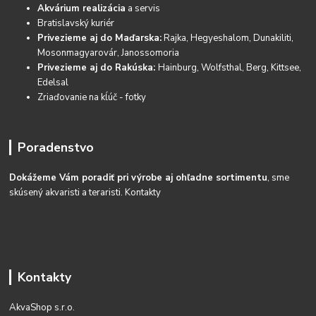
Akvárium realizácia
a servis
Bratislavský kuriér
Privezieme aj do Maďarska:
Rajka, Hegyeshalom, Dunakiliti,
Mosonmagyarovár, Janossomoria
Privezieme aj do Rakúska:
Hainburg, Wolfsthal, Berg, Kittsee,
Edelsal
Zriaďovanie na kĺúč - fotky
Poradenstvo
Dokážeme Vám poradiť pri výrobe aj ohľadne sortimentu
, sme
skúsený akvaristi a teraristi.
Kontakty
Kontakty
AkvaShop s.r.o.