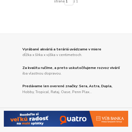
strana
z 1
Vyrábané akváriá a teráriá uvádzame v miere
dĺžka x šírka x výška v centimetroch.
Za kvalitu ručíme, a preto uskutočňujeme rozvoz vivárií
iba vlastnou dopravou.
Predávame len overené značky: Sera, Astra, Dupla,
Hobby, Tropical, Rataj, Oase, Penn Plax...