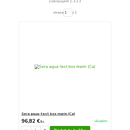
Zobrazujem 1-3 z 3
strana
z 1
Sera aqua-test box marin (Ca)
96,82 €
skladom
/
ks