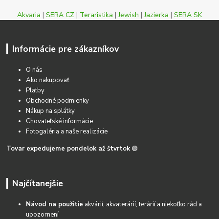
Akvaria
|
SERA CZ
|
Teraristika
|
Jewish
|
Jazierka
|
SERA SK
Informácie pre zákazníkov
O nás
Ako nakupovať
Platby
Obchodné podmienky
Nákup na splátky
Chovateľské informácie
Fotogaléria a naše realizácie
Tovar expedujeme pondelok až štvrtok
🟢
Najčítanejšie
Návod na použitie
akvárií, akvaterárií, terárií a niekoľko rád a
upozornení