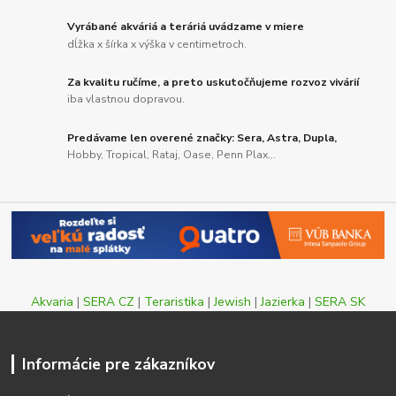
Vyrábané akváriá a teráriá uvádzame v miere
dĺžka x šírka x výška v centimetroch.
Za kvalitu ručíme, a preto uskutočňujeme rozvoz vivárií
iba vlastnou dopravou.
Predávame len overené značky: Sera, Astra, Dupla,
Hobby, Tropical, Rataj, Oase, Penn Plax...
Akvaria
|
SERA CZ
|
Teraristika
|
Jewish
|
Jazierka
|
SERA SK
Informácie pre zákazníkov