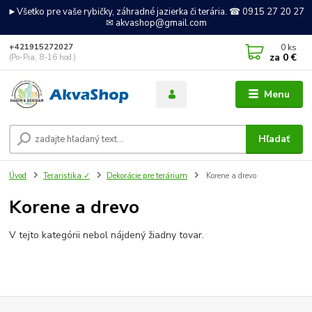
►Všetko pre vaše rybičky, záhradné jazierka či terária. ☎ 0915 27 20 27
✉ akvashop@gmail.com
0
ks
+421915272027
za
0 €
(Po-Pia, 8-16 hod.)
Menu
Hľadať
Úvod
Teraristika ✓
Dekorácie pre terárium
Korene a drevo
Korene a drevo
V tejto kategórii nebol nájdený žiadny tovar.