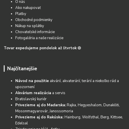
O nás
Ako nakupovať
Platby
Obchodné podmienky
Nákup na splátky
Chovateľské informácie
Fotogaléria a naše realizácie
Tovar expedujeme pondelok až štvrtok
🟢
Najčítanejšie
Návod na použitie
akvárií, akvaterárií, terárií a niekoľko rád a
upozornení
Akvárium realizácia
a servis
Bratislavský kuriér
Privezieme aj do Maďarska:
Rajka, Hegyeshalom, Dunakiliti,
Mosonmagyarovár, Janossomoria
Privezieme aj do Rakúska:
Hainburg, Wolfsthal, Berg, Kittsee,
Edelsal