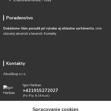
Zriaďovanie na kĺúč - fotky
Poradenstvo
Dokážeme Vám poradiť pri výrobe aj ohľadne sortimentu
, sme
skúsený akvaristi a teraristi.
Kontakty
Kontakty
AkvaShop s.r.o.
Igor Heriban
+421915272027
(Po-Pia, 8-16 hod.)
akvashop@gmail.com
Spracovanie cookies