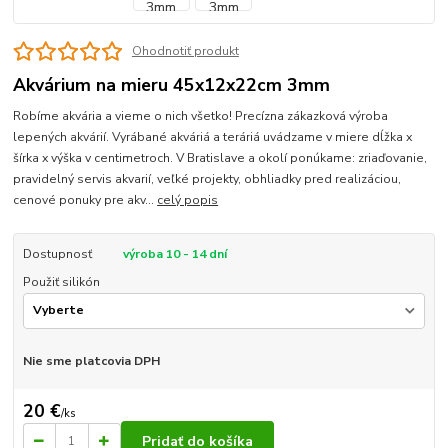
Ohodnotiť produkt
Akvárium na mieru 45x12x22cm 3mm
Robíme akvária a vieme o nich všetko! Precízna zákazková výroba
lepených akvárií. Vyrábané akváriá a teráriá uvádzame v miere dĺžka x
šírka x výška v centimetroch. V Bratislave a okolí ponúkame: zriaďovanie,
pravidelný servis akvarií, veľké projekty, obhliadky pred realizáciou,
cenové ponuky pre akv...
celý popis
Dostupnosť
výroba 10 - 14 dní
Použiť silikón
Nie sme platcovia DPH
20 €
/
ks
Pridať do košíka