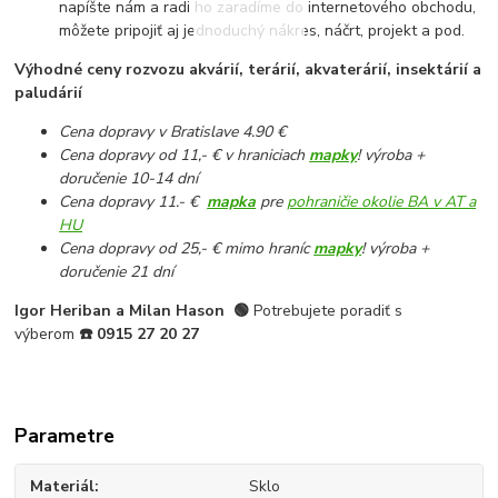
napíšte nám a radi ho zaradíme do internetového obchodu,
môžete pripojiť aj jednoduchý nákres, náčrt, projekt a pod.
Výhodné ceny rozvozu akvárií, terárií, akvaterárií, insektárií a
paludárií
Cena dopravy v Bratislave 4.90 €
Cena dopravy od 11,- € v hraniciach
mapky
! výroba +
doručenie 10-14 dní
Cena dopravy 11.- €
mapka
pre
pohraničie okolie BA v AT a
HU
Cena dopravy od 25,- € mimo hraníc
mapky
! výroba +
doručenie 21 dní
Igor Heriban a Milan Hason
🟢
Potrebujete poradiť s
výberom
☎️
0915 27 20 27
Parametre
Materiál
Sklo