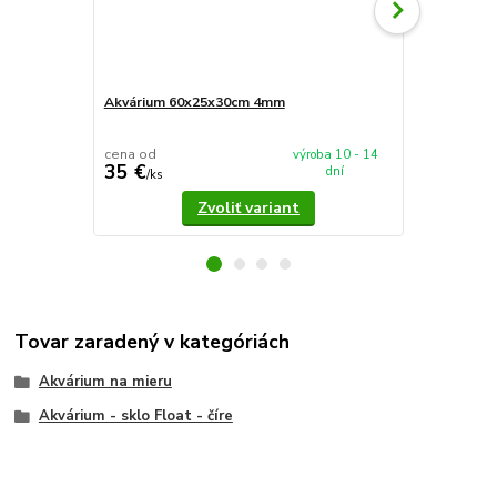
Akvárium 60x25x30cm 4mm
Akvárium 5
cena od
cena od
výroba 10 - 14
35 €
37,90 €
dní
/
ks
/
k
Zvoliť variant
Tovar zaradený v kategóriách
Akvárium na mieru
Akvárium - sklo Float - číre