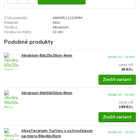
Číslo produktu:
ANM4512223MM
Materiál:
Sklo
Výrobca:
Akvárium
Výroba na mieru:
10 dní
Podobné produkty
Akvárium 60x25x30cm 4mm
výroba 10 - 14 dní
cena od
35 €
/
ks
Zvoliť variant
Akvárium 90x50x50cm 8mm
výroba 10 - 14 dní
cena od
199 €
/
ks
Zvoliť variant
AkvaTerárium Turtles s ostrovčekom
výroba 10 - 14 dní
na mieru 60x40x25cm