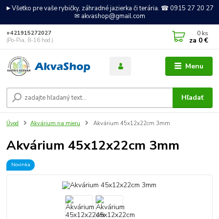
►Všetko pre vaše rybičky, záhradné jazierka či terária. ☎ 0915 27 20 27
✉ akvashop@gmail.com
0
ks
+421915272027
za
0 €
(Po-Pia, 8-16 hod.)
Menu
Hľadať
Úvod
Akvárium na mieru
Akvárium 45x12x22cm 3mm
Akvárium 45x12x22cm 3mm
Novinka