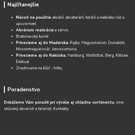
Najčítanejšie
Návod na použitie
akvárií, akvaterárií, terárií a niekoľko rád a
upozornení
Akvárium realizácia
a servis
Bratislavský kuriér
Privezieme aj do Maďarska:
Rajka, Hegyeshalom, Dunakiliti,
Mosonmagyarovár, Janossomoria
Privezieme aj do Rakúska:
Hainburg, Wolfsthal, Berg, Kittsee,
Edelsal
Zriaďovanie na kĺúč - fotky
Poradenstvo
Dokážeme Vám poradiť pri výrobe aj ohľadne sortimentu
, sme
skúsený akvaristi a teraristi.
Kontakty