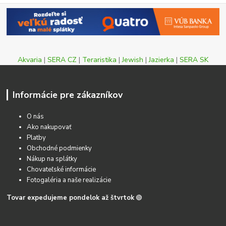
Akvaria
|
SERA CZ
|
Teraristika
|
Jewish
|
Jazierka
|
SERA SK
Informácie pre zákazníkov
O nás
Ako nakupovať
Platby
Obchodné podmienky
Nákup na splátky
Chovateľské informácie
Fotogaléria a naše realizácie
Tovar expedujeme pondelok až štvrtok
🟢