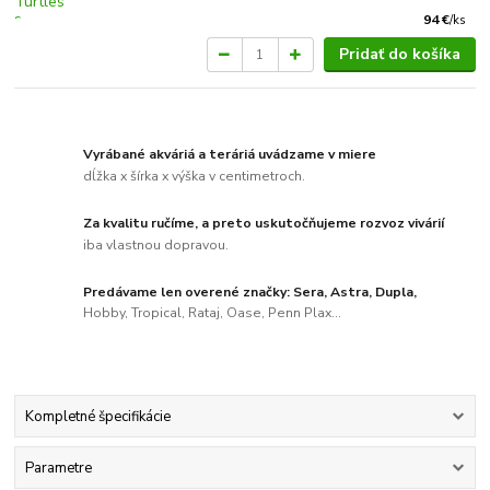
94 €
/
ks
Pridať do košíka
Vyrábané akváriá a teráriá uvádzame v miere
dĺžka x šírka x výška v centimetroch.
Za kvalitu ručíme, a preto uskutočňujeme rozvoz vivárií
iba vlastnou dopravou.
Predávame len overené značky: Sera, Astra, Dupla,
Hobby, Tropical, Rataj, Oase, Penn Plax...
Kompletné špecifikácie
Parametre