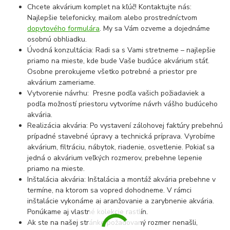
Chcete akvárium komplet na kľúč! Kontaktujte nás:
Najlepšie telefonicky, mailom alebo prostredníctvom
dopytového formulára
. My sa Vám ozveme a dojednáme
osobnú obhliadku.
Úvodná konzultácia: Radi sa s Vami stretneme – najlepšie
priamo na mieste, kde bude Vaše budúce akvárium stáť.
Osobne prerokujeme všetko potrebné a priestor pre
akvárium zameriame.
Vytvorenie návrhu: Presne podľa vašich požiadaviek a
podľa možností priestoru vytvoríme návrh vášho budúceho
akvária.
Realizácia akvária: Po vystavení zálohovej faktúry prebehnú
prípadné stavebné úpravy a technická príprava. Vyrobíme
akvárium, filtráciu, nábytok, riadenie, osvetlenie. Pokiaľ sa
jedná o akvárium veľkých rozmerov, prebehne lepenie
priamo na mieste.
Inštalácia akvária: Inštalácia a montáž akvária prebehne v
termíne, na ktorom sa vopred dohodneme. V rámci
inštalácie vykonáme aj aranžovanie a zarybnenie akvária.
Ponúkame aj vlastné kolekcie rastlín.
Ak ste na našej stránke požadovaný rozmer nenašli,