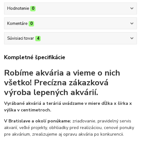
Hodnotenie
0
Komentáre
0
Súvisiaci tovar
4
Kompletné špecifikácie
Robíme akvária a vieme o nich
všetko!
Precízna zákazková
výroba lepených akvárií.
Vyrábané akváriá a teráriá uvádzame v miere dĺžka x šírka x
výška v centimetroch.
V Bratislave a okolí ponúkame:
zriaďovanie, pravidelný servis
akvarií, veľké projekty, obhliadky pred realizáciou, cenové ponuky
pre akvárium, zrealizujeme aj opravu akvária po konkurencii.