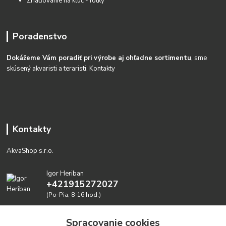
Zriaďovanie na kĺúč - fotky
Poradenstvo
Dokážeme Vám poradiť pri výrobe aj ohľadne sortimentu
, sme
skúsený akvaristi a teraristi.
Kontakty
Kontakty
AkvaShop s.r.o.
Igor Heriban
+421915272027
(Po-Pia, 8-16 hod.)
akvashop@gmail.com
Spracovanie cookies