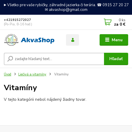
►Všetko pre vaše rybičky, záhradné jazierka či terária. ☎ 0915 27 20 27
✉ akvashop@gmail.com
0
ks
+421915272027
za
0 €
(Po-Pia, 8-16 hod.)
Menu
Hľadať
Úvod
Liečivá a vitamíny
Vitamíny
Vitamíny
V tejto kategórii nebol nájdený žiadny tovar.