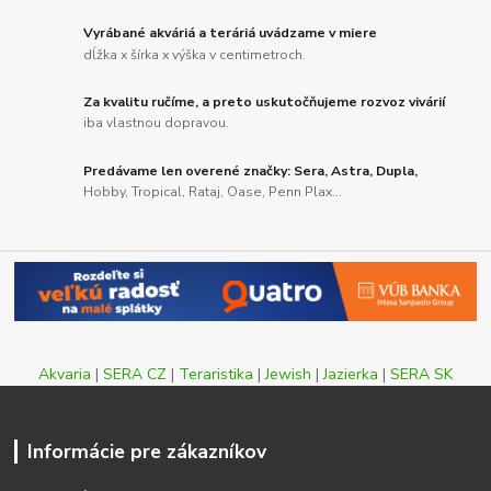
Vyrábané akváriá a teráriá uvádzame v miere
dĺžka x šírka x výška v centimetroch.
Za kvalitu ručíme, a preto uskutočňujeme rozvoz vivárií
iba vlastnou dopravou.
Predávame len overené značky: Sera, Astra, Dupla,
Hobby, Tropical, Rataj, Oase, Penn Plax...
Akvaria
|
SERA CZ
|
Teraristika
|
Jewish
|
Jazierka
|
SERA SK
Informácie pre zákazníkov