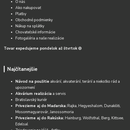
O nás
Ako nakupovať
Platby
Obchodné podmienky
Nákup na splátky
Chovateľské informácie
Fotogaléria a naše realizácie
Tovar expedujeme pondelok až štvrtok
🟢
Najčítanejšie
Návod na použitie
akvárií, akvaterárií, terárií a niekoľko rád a
upozornení
Akvárium realizácia
a servis
Bratislavský kuriér
Privezieme aj do Maďarska:
Rajka, Hegyeshalom, Dunakiliti,
Mosonmagyarovár, Janossomoria
Privezieme aj do Rakúska:
Hainburg, Wolfsthal, Berg, Kittsee,
Edelsal