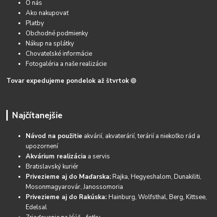
O nás
Ako nakupovať
Platby
Obchodné podmienky
Nákup na splátky
Chovateľské informácie
Fotogaléria a naše realizácie
Tovar expedujeme pondelok až štvrtok
🟢
Najčítanejšie
Návod na použitie
akvárií, akvaterárií, terárií a niekoľko rád a
upozornení
Akvárium realizácia
a servis
Bratislavský kuriér
Privezieme aj do Maďarska:
Rajka, Hegyeshalom, Dunakiliti,
Mosonmagyarovár, Janossomoria
Privezieme aj do Rakúska:
Hainburg, Wolfsthal, Berg, Kittsee,
Edelsal