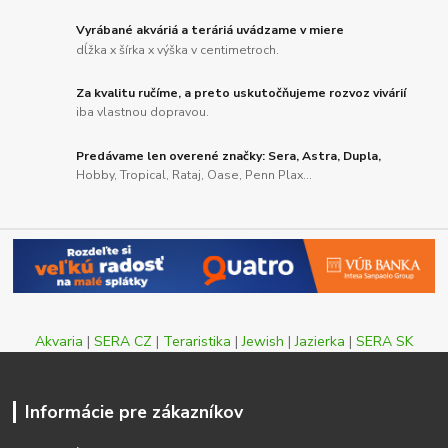
Vyrábané akváriá a teráriá uvádzame v miere
dĺžka x šírka x výška v centimetroch.
Za kvalitu ručíme, a preto uskutočňujeme rozvoz vivárií
iba vlastnou dopravou.
Predávame len overené značky: Sera, Astra, Dupla,
Hobby, Tropical, Rataj, Oase, Penn Plax...
Akvaria
|
SERA CZ
|
Teraristika
|
Jewish
|
Jazierka
|
SERA SK
Informácie pre zákazníkov