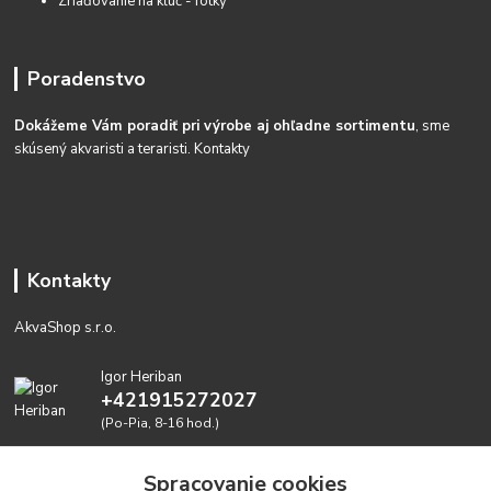
Zriaďovanie na kĺúč - fotky
Poradenstvo
Dokážeme Vám poradiť pri výrobe aj ohľadne sortimentu
, sme
skúsený akvaristi a teraristi.
Kontakty
Kontakty
AkvaShop s.r.o.
Igor Heriban
+421915272027
(Po-Pia, 8-16 hod.)
akvashop@gmail.com
Spracovanie cookies