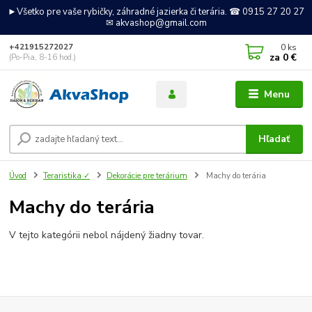
►Všetko pre vaše rybičky, záhradné jazierka či terária. ☎ 0915 27 20 27
✉ akvashop@gmail.com
0
ks
+421915272027
za
0 €
(Po-Pia, 8-16 hod.)
Menu
Hľadať
Úvod
Teraristika ✓
Dekorácie pre terárium
Machy do terária
Machy do terária
V tejto kategórii nebol nájdený žiadny tovar.