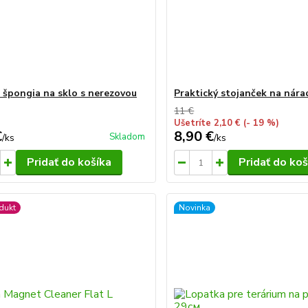
a špongia na sklo s nerezovou
Praktický stojanček na nára
11 €
Ušetríte 2,10 €
(- 19 %)
€
8,90 €
Skladom
/
ks
/
ks
Pridať do košíka
Pridať do koš
dukt
Novinka