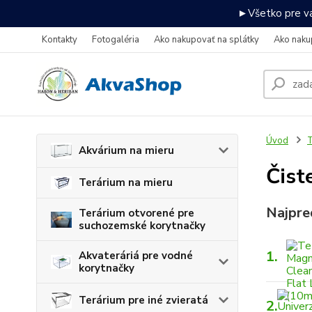
►Všetko pre va
Kontakty
Fotogaléria
Ako nakupovať na splátky
Ako naku
Úvod
T
Akvárium na mieru
Čist
Terárium na mieru
Najpre
Terárium otvorené pre
suchozemské korytnačky
1.
Akvateráriá pre vodné
korytnačky
Terárium pre iné zvieratá
2.