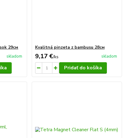
esok 29см
Kvalitná pinzeta z bambusu 28см
9,17 €
skladom
skladom
/
ks
íka
Pridať do košíka