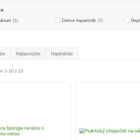
ca
árium
(1)
Dohse Aquaristik
(3)
Rept
šie
Najlacnejšie
Najdrahšie
m 1-10 z 10