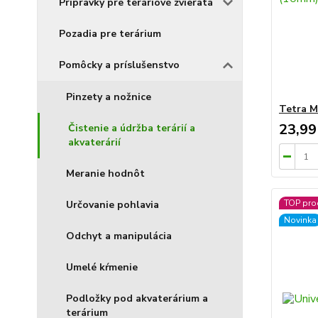
Prípravky pre teráriové zvieratá
Pozadia pre terárium
Pomôcky a príslušenstvo
Pinzety a nožnice
Tetra M
23,99
Čistenie a údržba terárií a
akvaterárií
Meranie hodnôt
TOP pro
Určovanie pohlavia
Novinka
Odchyt a manipulácia
Umelé kŕmenie
Podložky pod akvaterárium a
terárium