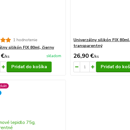
1 hodnotenie
Univerzálny silikón FIX 80ml
transparentný
lny silikón FIX 80ml, čierny
 €
26,90 €
skladom
/
ks
/
ks
Pridať do košíka
Pridať do koš
dukt