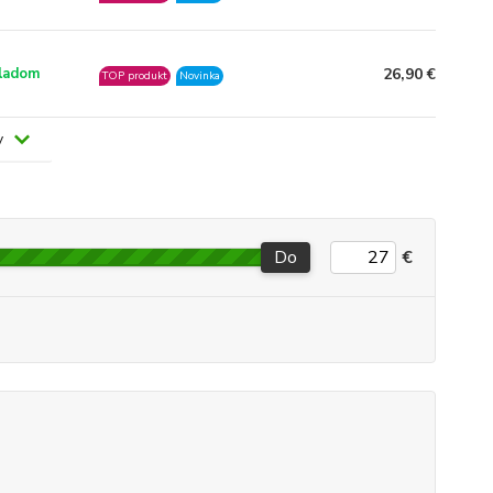
26,90 €
ladom
TOP produkt
Novinka
v
Do
€