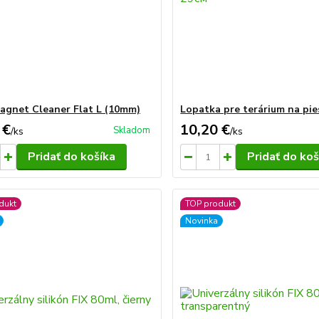
agnet Cleaner Flat L (10mm)
Lopatka pre terárium na pi
 €
10,20 €
Skladom
/
ks
/
ks
Pridať do košíka
Pridať do koš
dukt
TOP produkt
Novinka