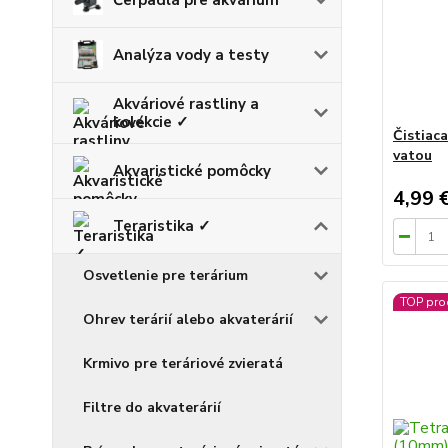
Analýza vody a testy
Akváriové rastliny a
kolekcie ✓
Čistiac
vatou
Akvaristické pomôcky
4,99 
Teraristika ✓
Osvetlenie pre terárium
TOP pro
Ohrev terárií alebo akvaterárií
Krmivo pre teráriové zvieratá
Filtre do akvaterárií