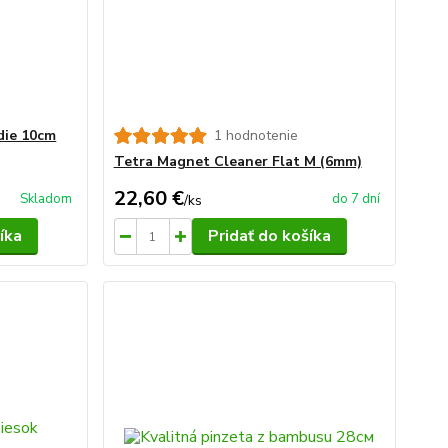
die 10cm
1 hodnotenie
Tetra Magnet Cleaner Flat M (6mm)
22,60 €
Skladom
do 7 dní
/
ks
íka
Pridať do košíka