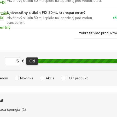
Akváriový silikón 80 ml lepidlo na lepenie aj pod vodou, black
Univerzálny silikón FIX 80ml, transparentný
sk
Akváriový silikón 80 ml lepidlo na lepenie aj pod vodou,
transparent
zobraziť viac produkto
€
Od
adom
Novinka
Akcia
TOP produkt
ál
tiaca špongia
(1)