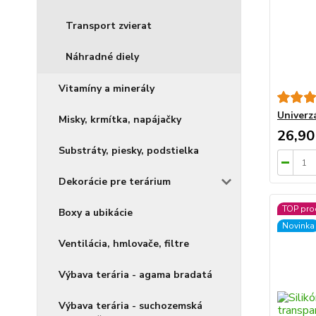
Transport zvierat
Náhradné diely
Vitamíny a minerály
Univerzá
Misky, krmítka, napájačky
26,90
Substráty, piesky, podstielka
Dekorácie pre terárium
TOP pro
Boxy a ubikácie
Novinka
Ventilácia, hmlovače, filtre
Výbava terária - agama bradatá
Výbava terária - suchozemská