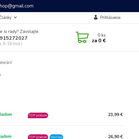
ashop@gmail.com
Články
Prihlásenie
e si rady? Zavolajte.
0
ks
915272027
za
0 €
a, 8-16 hod.)
terárií
í
23,99 €
ladom
TOP produkt
26,90 €
ladom
TOP produkt
Novinka