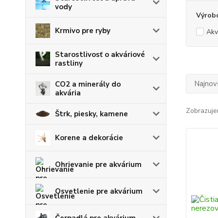
vody
Výrob
Krmivo pre ryby
Akv
Starostlivosť o akváriové
rastliny
Najnov
CO2 a minerály do
akvária
Zobrazuje
Štrk, piesky, kamene
Korene a dekorácie
Ohrievanie pre akvárium
Osvetlenie pre akvárium
Čerpadlá pre akvárium