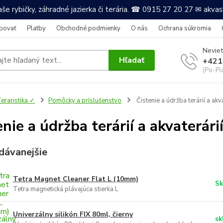
še rybičky, záhradné jazierka či terária. ☎ 0915 27 20 27 ✉ akv
povať
Platby
Obchodné podmienky
O nás
Ochrana súkromia
Neviet
Hľadať
+421
(Po-Pi
eraristika ✓
Pomôcky a príslušenstvo
Čistenie a údržba terárií a akva
enie a údržba terárií a akvaterári
dávanejšie
Tetra Magnet Cleaner Flat L (10mm)
Sk
Tetra magnetická plávajúca stierka L
Univerzálny silikón FIX 80ml, čierny
sk