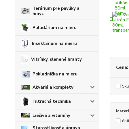
Terárium pre pavúky a
hmyz
3.
Paludárium na mieru
Insektárium na mieru
Vitrínky, slenené hranty
Cena:
Pokladnička na mieru
Skl
Akváriá a komplety
Filtračná technika
Materi
Liečivá a vitamíny
čis
Starostlivosť a úprava