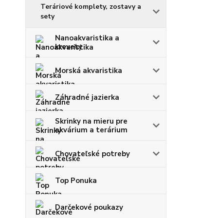
Teráriové komplety, zostavy a
sety
Nanoakvaristika a
krevety
Morská akvaristika
Záhradné jazierka
Skrinky na mieru pre
akvárium a terárium
Chovateľské potreby
Top Ponuka
Darčekové poukazy