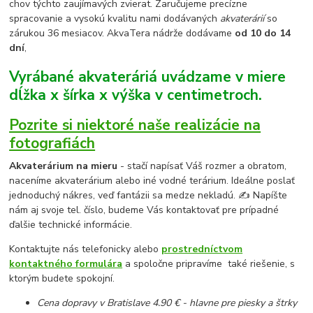
chov týchto zaujímavých zvierat. Zaručujeme precízne
spracovanie a vysokú kvalitu nami dodávaných
akvaterárií
so
zárukou 36 mesiacov. AkvaTera nádrže dodávame
od 10 do 14
dní
,
Vyrábané akvateráriá uvádzame v miere
dĺžka x šírka x výška v centimetroch.
Pozrite si niektoré naše realizácie na
fotografiách
Akvaterárium na mieru
- stačí napísať Váš rozmer a obratom,
naceníme akvaterárium alebo iné vodné terárium. Ideálne poslať
jednoduchý nákres, veď fantázii sa medze nekladú. ✍ Napíšte
nám aj svoje tel. číslo, budeme Vás kontaktovať pre prípadné
ďalšie technické informácie.
Kontaktujte nás telefonicky alebo
prostredníctvom
kontaktného formulára
a spoločne pripravíme také riešenie, s
ktorým budete spokojní.
Cena dopravy v Bratislave 4.90 € - hlavne pre piesky a štrky