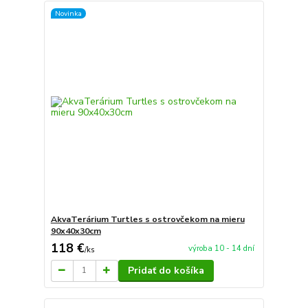
Novinka
AkvaTerárium Turtles s ostrovčekom na mieru
90x40x30cm
118 €
výroba 10 - 14 dní
/
ks
Pridať do košíka