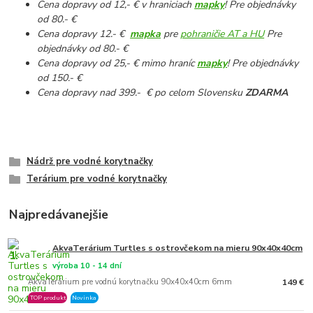
Cena dopravy od 12,- € v hraniciach
mapky
! Pre objednávky
od 80.- €
Cena dopravy 12.- €
mapka
pre
pohraničie AT a HU
Pre
objednávky od 80.- €
Cena dopravy od 25,- € mimo hraníc
mapky
! Pre objednávky
od 150.- €
Cena dopravy nad 399.- € po celom Slovensku
ZDARMA
Nádrž pre vodné korytnačky
Terárium pre vodné korytnačky
Najpredávanejšie
AkvaTerárium Turtles s ostrovčekom na mieru 90x40x40cm
1.
výroba 10 - 14 dní
AkvaTerárium pre vodnú korytnačku 90x40x40cm 6mm
149 €
TOP produkt
Novinka