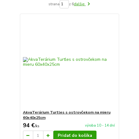
strana
z 6
ďalšie
AkvaTerárium Turtles s ostrovčekom na mieru
60x40x25cm
94 €
výroba 10 - 14 dní
/
ks
Pridať do košíka