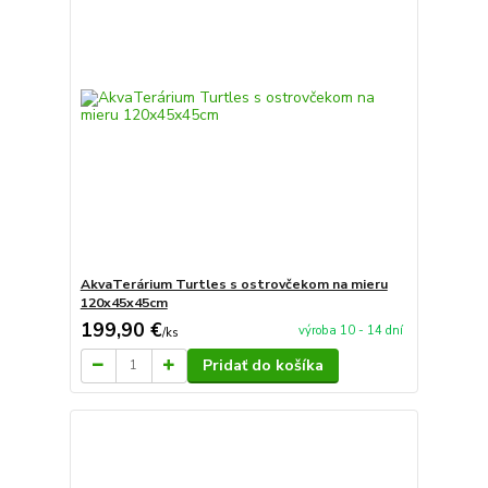
AkvaTerárium Turtles s ostrovčekom na mieru
120x45x45cm
199,90 €
výroba 10 - 14 dní
/
ks
Pridať do košíka