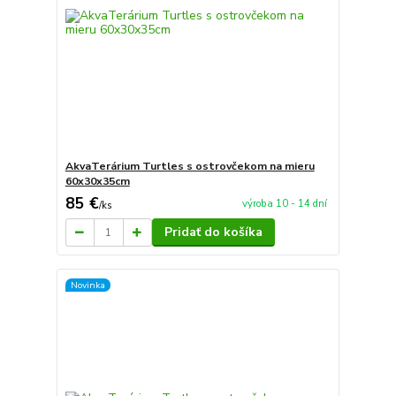
AkvaTerárium Turtles s ostrovčekom na mieru
60x30x35cm
85 €
výroba 10 - 14 dní
/
ks
Pridať do košíka
Novinka