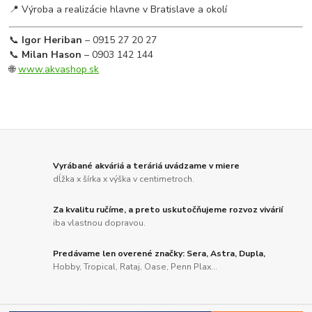
📍 Výroba a realizácie hlavne v Bratislave a okolí
📞
Igor Heriban
– 0915 27 20 27
📞
Milan Hason
– 0903 142 144
🌐
www.akvashop.sk
Vyrábané akváriá a teráriá uvádzame v miere
dĺžka x šírka x výška v centimetroch.
Za kvalitu ručíme, a preto uskutočňujeme rozvoz vivárií
iba vlastnou dopravou.
Predávame len overené značky: Sera, Astra, Dupla,
Hobby, Tropical, Rataj, Oase, Penn Plax...