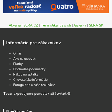
Akvaria
|
SERA CZ
|
Teraristika
|
Jewish
|
Jazierka
|
SERA SK
Informácie pre zákazníkov
O nás
Ako nakupovať
Platby
Obchodné podmienky
Nákup na splátky
Chovateľské informácie
Fotogaléria a naše realizácie
Tovar expedujeme pondelok až štvrtok
🟢
Najčítanejšie