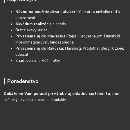
Návod na použitie
akvárií, akvaterárií, terárií a niekoľko rád a
upozornení
Akvárium realizácia
a servis
Bratislavský kuriér
Privezieme aj do Maďarska:
Rajka, Hegyeshalom, Dunakiliti,
Mosonmagyarovár, Janossomoria
Privezieme aj do Rakúska:
Hainburg, Wolfsthal, Berg, Kittsee,
Edelsal
Zriaďovanie na kĺúč - fotky
Poradenstvo
Dokážeme Vám poradiť pri výrobe aj ohľadne sortimentu
, sme
skúsený akvaristi a teraristi.
Kontakty