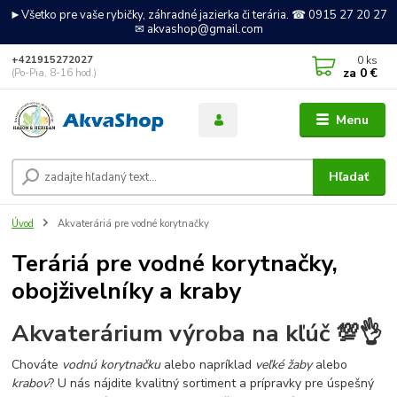
►Všetko pre vaše rybičky, záhradné jazierka či terária. ☎ 0915 27 20 27
✉ akvashop@gmail.com
0
ks
+421915272027
za
0 €
(Po-Pia, 8-16 hod.)
Menu
Hľadať
Úvod
Akvateráriá pre vodné korytnačky
Teráriá pre vodné korytnačky,
obojživelníky a kraby
Akvaterárium výroba na kľúč 💯👌
Chováte
vodnú korytnačku
alebo napríklad
veľké žaby
alebo
krabov
? U nás nájdite kvalitný sortiment a prípravky pre úspešný