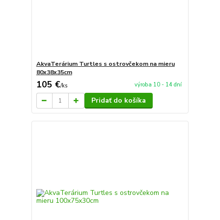
AkvaTerárium Turtles s ostrovčekom na mieru
80x38x35cm
105 €
výroba 10 - 14 dní
/
ks
Pridať do košíka