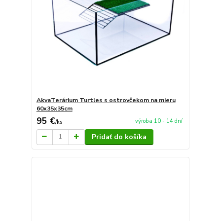
AkvaTerárium Turtles s ostrovčekom na mieru
60x35x35cm
95 €
výroba 10 - 14 dní
/
ks
Pridať do košíka