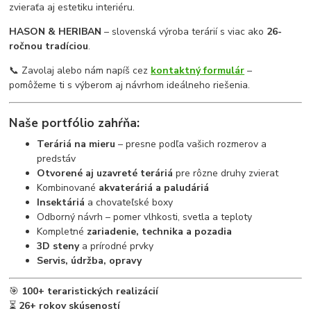
zvieraťa aj estetiku interiéru.
HASON & HERIBAN
– slovenská výroba terárií s viac ako
26-
ročnou tradíciou
.
📞 Zavolaj alebo nám napíš cez
kontaktný formulár
–
pomôžeme ti s výberom aj návrhom ideálneho riešenia.
Naše portfólio zahŕňa:
Teráriá na mieru
– presne podľa vašich rozmerov a
predstáv
Otvorené aj uzavreté teráriá
pre rôzne druhy zvierat
Kombinované
akvateráriá a paludáriá
Insektáriá
a chovateľské boxy
Odborný návrh – pomer vlhkosti, svetla a teploty
Kompletné
zariadenie, technika a pozadia
3D steny
a prírodné prvky
Servis, údržba, opravy
🎯
100+ teraristických realizácií
⏳
26+ rokov skúseností