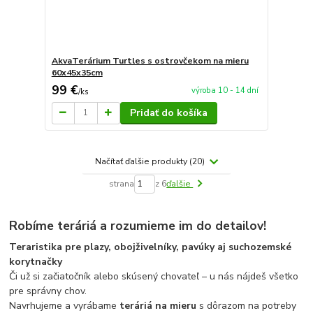
AkvaTerárium Turtles s ostrovčekom na mieru
60x45x35cm
99 €
výroba 10 - 14 dní
/
ks
Pridať do košíka
Načítať ďalšie produkty (20)
strana
z 6
ďalšie
Robíme teráriá a rozumieme im do detailov!
Teraristika pre plazy, obojživelníky, pavúky aj suchozemské
korytnačky
Či už si začiatočník alebo skúsený chovateľ – u nás nájdeš všetko
pre správny chov.
Navrhujeme a vyrábame
teráriá na mieru
s dôrazom na potreby