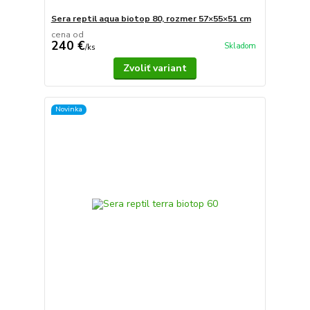
Sera reptil aqua biotop 80, rozmer 57×55×51 cm
cena od
240 €
Skladom
/
ks
Zvoliť variant
Novinka