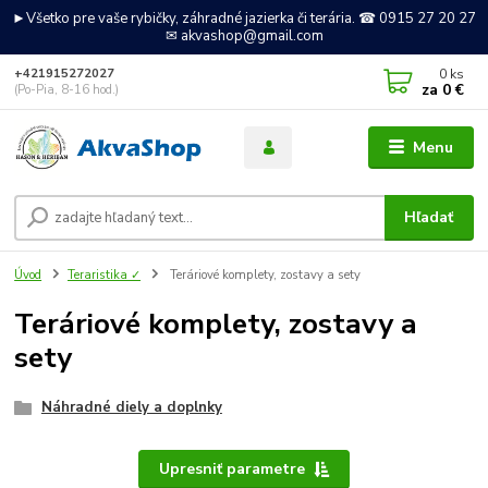
►Všetko pre vaše rybičky, záhradné jazierka či terária. ☎ 0915 27 20 27
✉ akvashop@gmail.com
0
ks
+421915272027
za
0 €
(Po-Pia, 8-16 hod.)
Menu
Hľadať
Úvod
Teraristika ✓
Teráriové komplety, zostavy a sety
Teráriové komplety, zostavy a
sety
Náhradné diely a doplnky
Upresniť parametre