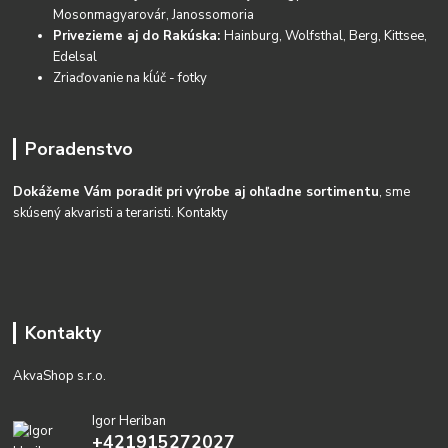
Mosonmagyarovár, Janossomoria
Privezieme aj do Rakúska:
Hainburg, Wolfsthal, Berg, Kittsee,
Edelsal
Zriaďovanie na kĺúč - fotky
Poradenstvo
Dokážeme Vám poradiť pri výrobe aj ohľadne sortimentu
, sme
skúsený akvaristi a teraristi.
Kontakty
Kontakty
AkvaShop s.r.o.
Igor Heriban
+421915272027