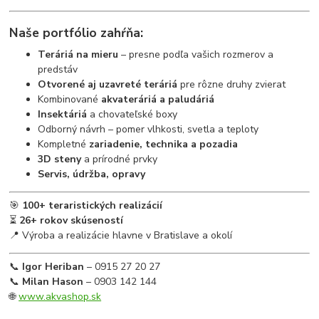
Naše portfólio zahŕňa:
Teráriá na mieru
– presne podľa vašich rozmerov a
predstáv
Otvorené aj uzavreté teráriá
pre rôzne druhy zvierat
Kombinované
akvateráriá a paludáriá
Insektáriá
a chovateľské boxy
Odborný návrh – pomer vlhkosti, svetla a teploty
Kompletné
zariadenie, technika a pozadia
3D steny
a prírodné prvky
Servis, údržba, opravy
🎯
100+ teraristických realizácií
⏳
26+ rokov skúseností
📍 Výroba a realizácie hlavne v Bratislave a okolí
📞
Igor Heriban
– 0915 27 20 27
📞
Milan Hason
– 0903 142 144
🌐
www.akvashop.sk