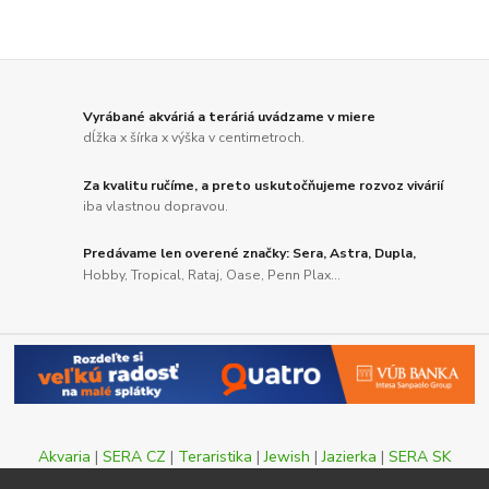
Vyrábané akváriá a teráriá uvádzame v miere
dĺžka x šírka x výška v centimetroch.
Za kvalitu ručíme, a preto uskutočňujeme rozvoz vivárií
iba vlastnou dopravou.
Predávame len overené značky: Sera, Astra, Dupla,
Hobby, Tropical, Rataj, Oase, Penn Plax...
Akvaria
|
SERA CZ
|
Teraristika
|
Jewish
|
Jazierka
|
SERA SK