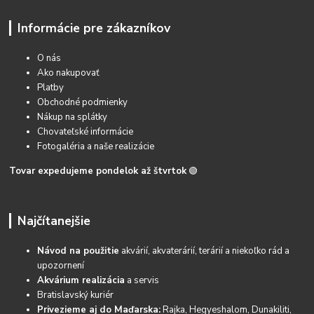
Informácie pre zákazníkov
O nás
Ako nakupovať
Platby
Obchodné podmienky
Nákup na splátky
Chovateľské informácie
Fotogaléria a naše realizácie
Tovar expedujeme pondelok až štvrtok
🟢
Najčítanejšie
Návod na použitie
akvárií, akvaterárií, terárií a niekoľko rád a
upozornení
Akvárium realizácia
a servis
Bratislavský kuriér
Privezieme aj do Maďarska:
Rajka, Hegyeshalom, Dunakiliti,