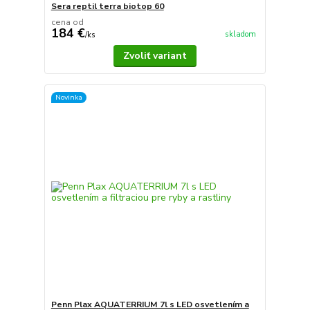
Sera reptil terra biotop 60
cena od
184 €
skladom
/
ks
Zvoliť variant
Novinka
Penn Plax AQUATERRIUM 7l s LED osvetlením a