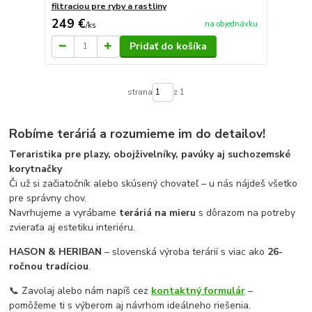
filtraciou pre ryby a rastliny
249 €
na objednávku
/
ks
Pridať do košíka
strana
z 1
Robíme teráriá a rozumieme im do detailov!
Teraristika pre plazy, obojživelníky, pavúky aj suchozemské
korytnačky
Či už si začiatočník alebo skúsený chovateľ – u nás nájdeš všetko
pre správny chov.
Navrhujeme a vyrábame
teráriá na mieru
s dôrazom na potreby
zvieraťa aj estetiku interiéru.
HASON & HERIBAN
– slovenská výroba terárií s viac ako
26-
ročnou tradíciou
.
📞 Zavolaj alebo nám napíš cez
kontaktný formulár
–
pomôžeme ti s výberom aj návrhom ideálneho riešenia.