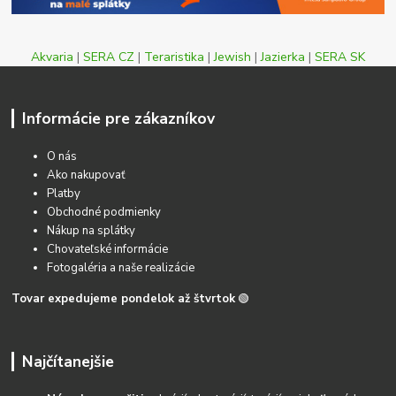
Akvaria
|
SERA CZ
|
Teraristika
|
Jewish
|
Jazierka
|
SERA SK
Informácie pre zákazníkov
O nás
Ako nakupovať
Platby
Obchodné podmienky
Nákup na splátky
Chovateľské informácie
Fotogaléria a naše realizácie
Tovar expedujeme pondelok až štvrtok
🟢
Najčítanejšie