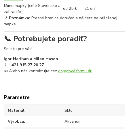
Mimo mapky (celé Slovensko a
od 25 €
21 dní
zahraničie)
📍
Poznámka:
Presné hranice doručenia nájdete na priloženej
mapke.
📞 Potrebujete poradiť?
Sme tu pre vás!
Igor Heriban a Milan Hason
📱
+421 915 27 20 27
📧 Alebo nás kontaktujte cez
dopytový formulár
.
Parametre
Materiál
Sklo
Výrobca
Akvárium