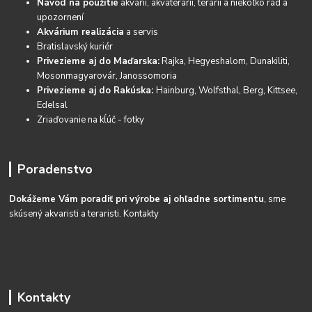
Návod na použitie
akvárií, akvaterárií, terárií a niekoľko rád a
upozornení
Akvárium realizácia
a servis
Bratislavský kuriér
Privezieme aj do Maďarska:
Rajka, Hegyeshalom, Dunakiliti,
Mosonmagyarovár, Janossomoria
Privezieme aj do Rakúska:
Hainburg, Wolfsthal, Berg, Kittsee,
Edelsal
Zriaďovanie na kĺúč - fotky
Poradenstvo
Dokážeme Vám poradiť pri výrobe aj ohľadne sortimentu
, sme
skúsený akvaristi a teraristi.
Kontakty
Kontakty