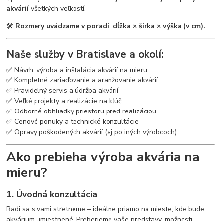
akvárií
všetkých veľkostí.
🛠
Rozmery uvádzame v poradí: dĺžka × šírka × výška (v cm).
Naše služby v Bratislave a okolí:
✅ Návrh, výroba a inštalácia akvárií na mieru
✅ Kompletné zariaďovanie a aranžovanie akvárií
✅ Pravidelný servis a údržba akvárií
✅ Veľké projekty a realizácie na kľúč
✅ Odborné obhliadky priestoru pred realizáciou
✅ Cenové ponuky a technické konzultácie
✅ Opravy poškodených akvárií (aj po iných výrobcoch)
Ako prebieha výroba akvária na
mieru?
1. Úvodná konzultácia
Radi sa s vami stretneme – ideálne priamo na mieste, kde bude
akvárium umiestnené. Preberieme vaše predstavy, možnosti