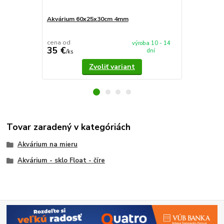
Akvárium 60x25x30cm 4mm
Akvárium 5
cena od
cena od
výroba 10 - 14
35 €
37,90 €
dní
/
ks
/
k
Zvoliť variant
Tovar zaradený v kategóriách
Akvárium na mieru
Akvárium - sklo Float - číre