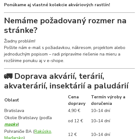
Ponúkame aj vlastné kolekcie akváriových rastlín!
Nemáme požadovaný rozmer na
stránke?
Žiadny problém!
Pošlite nám e-mail s požiadavkou, nákresom, projektom alebo
jednoduchým popisom – radi pripravíme riešenie na mieru a
rozšírime ponuku aj v e-shope.
🚛 Doprava akvárií, terárií,
akvaterárií, insektárií a paludárií
Cena
Termín výroby a
Oblasť
dopravy
doručenia
Bratislava
4,90 €
10–14 dní
Okolie Bratislavy (podľa
od 12 €
10–14 dní
mapky
)
Pohraničie BA (
Rakúsko,
12 €
10–14 dní
Maďarsko
)