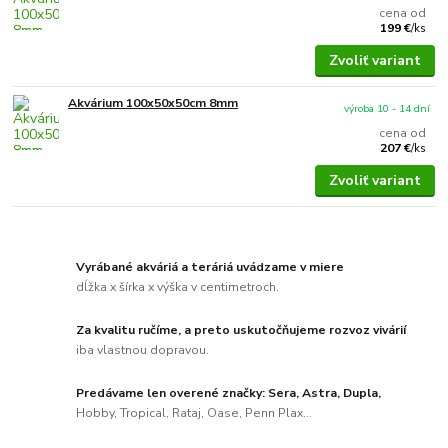
cena od
199 €
/
ks
Zvoliť variant
Akvárium 100x50x50cm 8mm
výroba 10 - 14 dní
cena od
207 €
/
ks
Zvoliť variant
Vyrábané akváriá a teráriá uvádzame v miere
dĺžka x šírka x výška v centimetroch.
Za kvalitu ručíme, a preto uskutočňujeme rozvoz vivárií
iba vlastnou dopravou.
Predávame len overené značky: Sera, Astra, Dupla,
Hobby, Tropical, Rataj, Oase, Penn Plax...