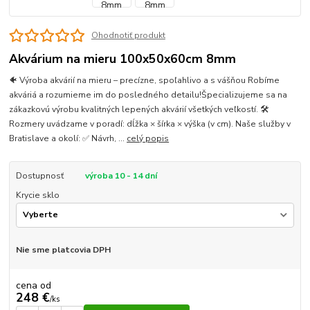
Ohodnotiť produkt
Akvárium na mieru 100x50x60cm 8mm
🐠 Výroba akvárií na mieru – precízne, spoľahlivo a s vášňou Robíme
akváriá a rozumieme im do posledného detailu!Špecializujeme sa na
zákazkovú výrobu kvalitných lepených akvárií všetkých veľkostí. 🛠
Rozmery uvádzame v poradí: dĺžka × šírka × výška (v cm). Naše služby v
Bratislave a okolí: ✅ Návrh, ...
celý popis
Dostupnosť
výroba 10 - 14 dní
Krycie sklo
Nie sme platcovia DPH
cena od
248 €
/
ks