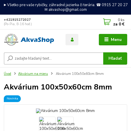
►Všetko pre vaše rybičky, záhradné jazierka či terária. ☎ 0915 27 20 27
✉ akvashop@gmail.com
0
ks
+421915272027
za
0 €
(Po-Pia, 8-16 hod.)
Menu
Hľadať
Úvod
Akvárium na mieru
Akvárium 100x50x60cm 8mm
Akvárium 100x50x60cm 8mm
Novinka