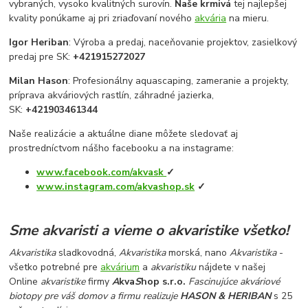
vybraných, vysoko kvalitných surovín.
Naše krmivá
tej najlepšej
kvality ponúkame aj pri zriaďovaní nového
akvária
na mieru.
Igor Heriban
: Výroba a predaj, naceňovanie projektov, zasielkový
predaj pre SK:
+421915272027
Milan Hason
: Profesionálny aquascaping, zameranie a projekty,
príprava akváriových rastlín, záhradné jazierka,
SK:
+421903461344
Naše realizácie a aktuálne diane môžete sledovať aj
prostredníctvom nášho facebooku a na instagrame:
www.facebook.com/akvask
✓
www.instagram.com/akvashop.sk
✓
Sme akvaristi a vieme o akvaristike všetko
!
Akvaristika
sladkovodná,
Akvaristika
morská, nano
Akvaristika
-
všetko potrebné pre
akvárium
a
akvaristiku
nájdete v našej
Online
akvaristike
firmy
A
kva
S
hop s.r.o.
Fascinujúce akváriové
biotopy pre váš domov a firmu realizuje
HASON & HERIBAN
s 25