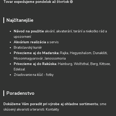
Tovar expedujeme pondelok až štvrtok
🟢
Najčítanejšie
Návod na použitie
akvárií, akvaterárií, terárií a niekoľko rád a
upozornení
Akvárium realizácia
a servis
Bratislavský kuriér
Privezieme aj do Maďarska:
Rajka, Hegyeshalom, Dunakiliti,
Mosonmagyarovár, Janossomoria
Privezieme aj do Rakúska:
Hainburg, Wolfsthal, Berg, Kittsee,
Edelsal
Zriaďovanie na kĺúč - fotky
Poradenstvo
Dokážeme Vám poradiť pri výrobe aj ohľadne sortimentu
, sme
skúsený akvaristi a teraristi.
Kontakty