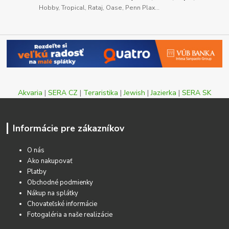
Hobby, Tropical, Rataj, Oase, Penn Plax...
Akvaria
|
SERA CZ
|
Teraristika
|
Jewish
|
Jazierka
|
SERA SK
Informácie pre zákazníkov
O nás
Ako nakupovať
Platby
Obchodné podmienky
Nákup na splátky
Chovateľské informácie
Fotogaléria a naše realizácie