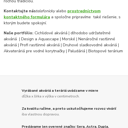
ročnou tradíciou.
Kontaktujte nás
telefonicky
alebo
prostredníctvom
kontaktného formulára
a spoločne pripravíme také riešenie, s
ktorým budete spokojní.
Naše portfólio:
Cichlidové akváriá | dlhodobo udržateľnné
akváriá | Design a Aquascape | Morské | Nenáročné rastlinné
akváriá | Profi rastlinné akváriá | Druhové sladkovodné akváriá |
Akvateráriá pre vodné korytnačky | Paludáriá | Biotopové terárium
Vyrábané akváriá a teráriá uvádzame v miere
dĺžka x šírka x výška v centimetroch.
Za kvalitu ručíme, a preto uskutočňujeme rozvoz vivárií
iba vlastnou dopravou.
Predávame len overené značky: Sera, Astra, Dupla,