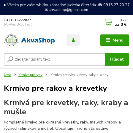
►Všetko pre vaše rybičky, záhradné jazierka či terária. ☎ 0915 27 20 27
✉ akvashop@gmail.com
0
ks
+421915272027
za
0 €
(Po-Pia, 8-16 hod.)
Menu
Hľadať
Úvod
Krmivo pre ryby
Krmivá pre ryby, krevety, raky a kraby
Krmivo pre rakov a krevetky
Krmivá pre krevetky, raky, kraby a
mušle
Kompletné krmivo pre okrasné krevetky, raky, malých krabov a
rôznych slimákov a mušiel. Obsahuje mnoho starostlivo