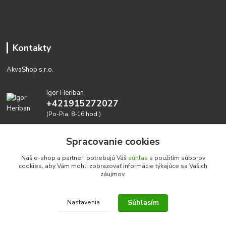
Kontakty
AkvaShop s.r.o.
Igor Heriban
+421915272027
(Po-Pia, 8-16 hod.)
akvashop@gmail.com
Spracovanie cookies
Náš e-shop a partneri potrebujú Váš
súhlas
s použitím súborov
cookies, aby Vám mohli zobrazovať informácie týkajúce sa Vašich
záujmov.
Súhlasím
Nastavenia
Realizujeme prírodné akvária: AkvaShop s.r.o. • IBAN:
SK3911000000002947087849