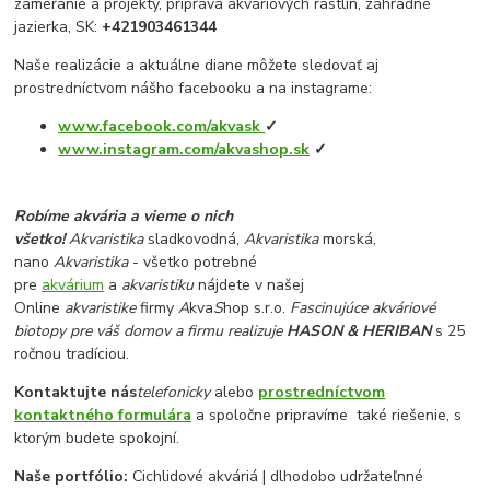
zameranie a projekty, príprava akváriových rastlín, záhradné
jazierka, SK:
+421903461344
Naše realizácie a aktuálne diane môžete sledovať aj
prostredníctvom nášho facebooku a na instagrame:
www.facebook.com/akvask
✓
www.instagram.com/akvashop.sk
✓
Robíme akvária a vieme o nich
všetko!
Akvaristika
sladkovodná,
Akvaristika
morská,
nano
Akvaristika
- všetko potrebné
pre
akvárium
a
akvaristiku
nájdete v našej
Online
akvaristike
firmy
A
kva
S
hop s.r.o.
Fascinujúce akváriové
biotopy pre váš domov a firmu realizuje
HASON & HERIBAN
s 25
ročnou tradíciou.
Kontaktujte nás
telefonicky
alebo
prostredníctvom
kontaktného formulára
a spoločne pripravíme také riešenie, s
ktorým budete spokojní.
Naše portfólio:
Cichlidové akváriá | dlhodobo udržateľnné