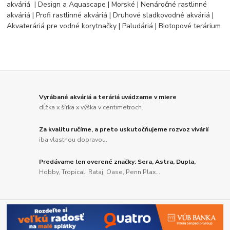
akváriá | Design a Aquascape | Morské | Nenáročné rastlinné
akváriá | Profi rastlinné akváriá | Druhové sladkovodné akváriá |
Akvateráriá pre vodné korytnačky | Paludáriá | Biotopové terárium
Vyrábané akváriá a teráriá uvádzame v miere
dĺžka x šírka x výška v centimetroch.
Za kvalitu ručíme, a preto uskutočňujeme rozvoz vivárií
iba vlastnou dopravou.
Predávame len overené značky: Sera, Astra, Dupla,
Hobby, Tropical, Rataj, Oase, Penn Plax...