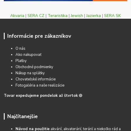
Akvaria
|
SERA CZ
|
Teraristika
|
Jewish
|
Jazierka
|
SERA SK
Informácie pre zákazníkov
O nás
Ako nakupovať
Platby
Obchodné podmienky
Nákup na splátky
Chovateľské informácie
Fotogaléria a naše realizácie
Tovar expedujeme pondelok až štvrtok
🟢
Najčítanejšie
Návod na použitie
akvárií, akvaterárií, terárií a niekoľko rád a