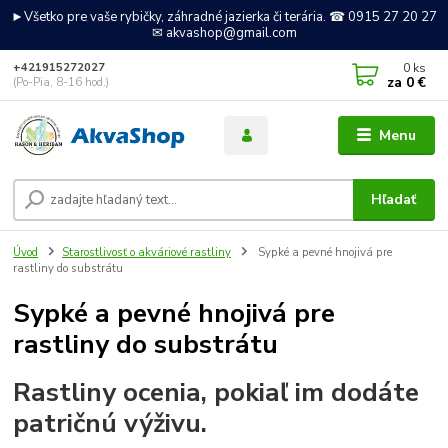
►Všetko pre vaše rybičky, záhradné jazierka či terária. ☎ 0915 27 20 27
✉ akvashop@gmail.com
0
ks
+421915272027
za
0 €
(Po-Pia, 8-16 hod.)
Menu
Hľadať
Úvod
Starostlivosť o akváriové rastliny
Sypké a pevné hnojivá pre
rastliny do substrátu
Sypké a pevné hnojivá pre
rastliny do substrátu
Rastliny ocenia, pokiaľ im dodáte
patričnú výživu.