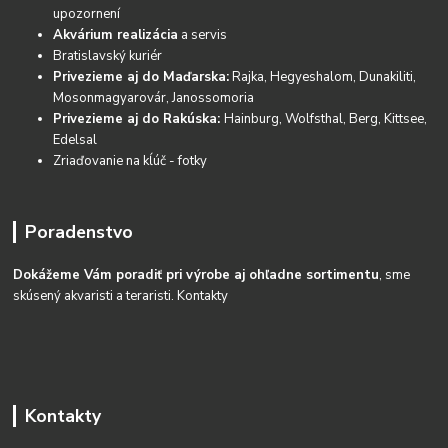
upozornení
Akvárium realizácia
a servis
Bratislavský kuriér
Privezieme aj do Maďarska:
Rajka, Hegyeshalom, Dunakiliti,
Mosonmagyarovár, Janossomoria
Privezieme aj do Rakúska:
Hainburg, Wolfsthal, Berg, Kittsee,
Edelsal
Zriaďovanie na kĺúč - fotky
Poradenstvo
Dokážeme Vám poradiť pri výrobe aj ohľadne sortimentu
, sme
skúsený akvaristi a teraristi.
Kontakty
Kontakty