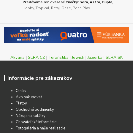
Predávame len overené značky: Sera, Astra, Dupla,
Hobby, Tropical, Rataj, Oase, Penn Plax...
Akvaria
|
SERA CZ
|
Teraristika
|
Jewish
|
Jazierka
|
SERA SK
Informácie pre zákazníkov
O nás
Ako nakupovať
Platby
Obchodné podmienky
Nákup na splátky
Chovateľské informácie
Fotogaléria a naše realizácie