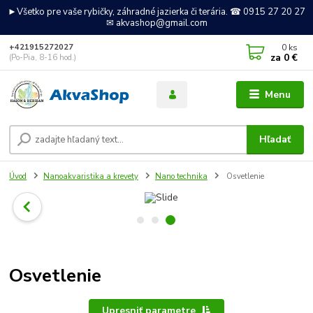
►Všetko pre vaše rybičky, záhradné jazierka či terária. ☎ 0915 27 20 27
✉ akvashop@gmail.com
0
ks
+421915272027
za
0 €
(Po-Pia, 8-16 hod.)
Menu
Hľadať
Úvod
Nanoakvaristika a krevety
Nano technika
Osvetlenie
Osvetlenie
Upresniť parametre