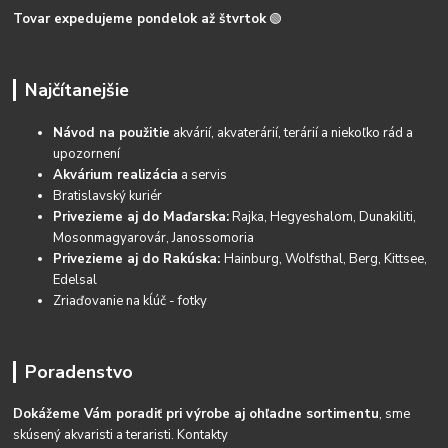
Tovar expedujeme pondelok až štvrtok
🟢
Najčítanejšie
Návod na použitie
akvárií, akvaterárií, terárií a niekoľko rád a
upozornení
Akvárium realizácia
a servis
Bratislavský kuriér
Privezieme aj do Maďarska:
Rajka, Hegyeshalom, Dunakiliti,
Mosonmagyarovár, Janossomoria
Privezieme aj do Rakúska:
Hainburg, Wolfsthal, Berg, Kittsee,
Edelsal
Zriaďovanie na kĺúč - fotky
Poradenstvo
Dokážeme Vám poradiť pri výrobe aj ohľadne sortimentu
, sme
skúsený akvaristi a teraristi.
Kontakty