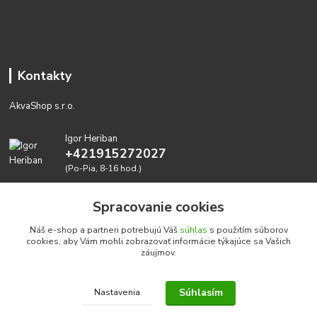
Kontakty
AkvaShop s.r.o.
Igor Heriban
+421915272027
(Po-Pia, 8-16 hod.)
akvashop@gmail.com
Spracovanie cookies
Náš e-shop a partneri potrebujú Váš
súhlas
s použitím súborov
cookies, aby Vám mohli zobrazovať informácie týkajúce sa Vašich
záujmov.
Súhlasím
Nastavenia
Realizujeme prírodné akvária: AkvaShop s.r.o. • IBAN:
SK3911000000002947087849