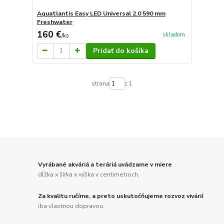
Aquatlantis Easy LED Universal 2.0 590 mm
Freshwater
160 €
skladom
/
ks
Pridať do košíka
strana
z 1
Vyrábané akváriá a teráriá uvádzame v miere
dĺžka x šírka x výška v centimetroch.
Za kvalitu ručíme, a preto uskutočňujeme rozvoz vivárií
iba vlastnou dopravou.