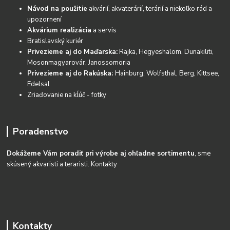
Návod na použitie
akvárií, akvaterárií, terárií a niekoľko rád a
upozornení
Akvárium realizácia
a servis
Bratislavský kuriér
Privezieme aj do Maďarska:
Rajka, Hegyeshalom, Dunakiliti,
Mosonmagyarovár, Janossomoria
Privezieme aj do Rakúska:
Hainburg, Wolfsthal, Berg, Kittsee,
Edelsal
Zriaďovanie na kĺúč - fotky
Poradenstvo
Dokážeme Vám poradiť pri výrobe aj ohľadne sortimentu
, sme
skúsený akvaristi a teraristi.
Kontakty
Kontakty