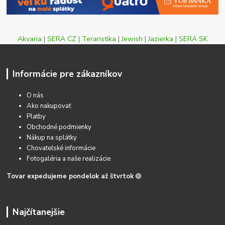
Akvaria
|
SERA CZ
|
Teraristika
|
Jewish
|
Jazierka
|
SERA SK
Informácie pre zákazníkov
O nás
Ako nakupovať
Platby
Obchodné podmienky
Nákup na splátky
Chovateľské informácie
Fotogaléria a naše realizácie
Tovar expedujeme pondelok až štvrtok
🟢
Najčítanejšie