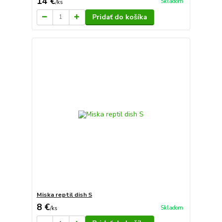
14 €
Skladom
/
ks
Pridať do košíka
Miska reptil dish S
8 €
Skladom
/
ks