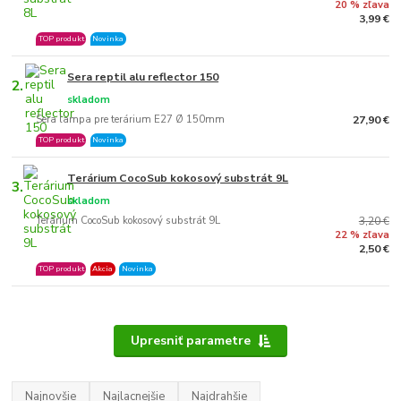
20 % zľava
3,99 €
TOP produkt
Novinka
Sera reptil alu reflector 150
2.
skladom
Sera lampa pre terárium E27 Ø 150mm
27,90 €
TOP produkt
Novinka
Terárium CocoSub kokosový substrát 9L
3.
skladom
Terárium CocoSub kokosový substrát 9L
3,20 €
22 % zľava
2,50 €
TOP produkt
Akcia
Novinka
Upresniť parametre
Najnovšie
Najlacnejšie
Najdrahšie