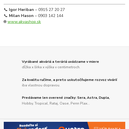
📞
Igor Heriban
– 0915 27 20 27
📞
Milan Hason
– 0903 142 144
🌐
www.akvashop.sk
Vyrábané akváriá a teráriá uvádzame v miere
dĺžka x šírka x výška v centimetroch.
Za kvalitu ručíme, a preto uskutočňujeme rozvoz vivárií
iba vlastnou dopravou.
Predávame len overené značky: Sera, Astra, Dupla,
Hobby, Tropical, Rataj, Oase, Penn Plax...