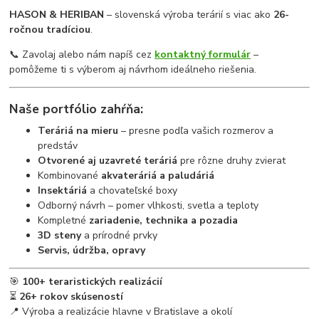
HASON & HERIBAN
– slovenská výroba terárií s viac ako
26-
ročnou tradíciou
.
📞 Zavolaj alebo nám napíš cez
kontaktný formulár
–
pomôžeme ti s výberom aj návrhom ideálneho riešenia.
Naše portfólio zahŕňa:
Teráriá na mieru
– presne podľa vašich rozmerov a
predstáv
Otvorené aj uzavreté teráriá
pre rôzne druhy zvierat
Kombinované
akvateráriá a paludáriá
Insektáriá
a chovateľské boxy
Odborný návrh – pomer vlhkosti, svetla a teploty
Kompletné
zariadenie, technika a pozadia
3D steny
a prírodné prvky
Servis, údržba, opravy
🎯
100+ teraristických realizácií
⏳
26+ rokov skúseností
📍 Výroba a realizácie hlavne v Bratislave a okolí