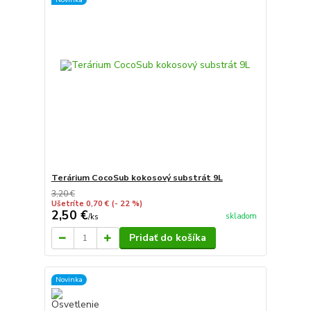
Terárium CocoSub kokosový substrát 9L
3,20 €
Ušetríte 0,70 €
(- 22 %)
2,50 €
skladom
/
ks
Pridať do košíka
Novinka