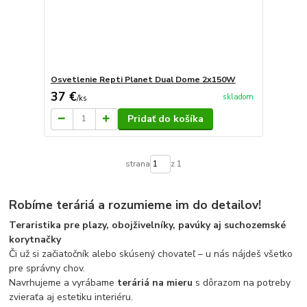
Osvetlenie Repti Planet Dual Dome 2x150W
37 €
skladom
/
ks
Pridať do košíka
strana
z 1
Robíme teráriá a rozumieme im do detailov!
Teraristika pre plazy, obojživelníky, pavúky aj suchozemské
korytnačky
Či už si začiatočník alebo skúsený chovateľ – u nás nájdeš všetko
pre správny chov.
Navrhujeme a vyrábame
teráriá na mieru
s dôrazom na potreby
zvieraťa aj estetiku interiéru.