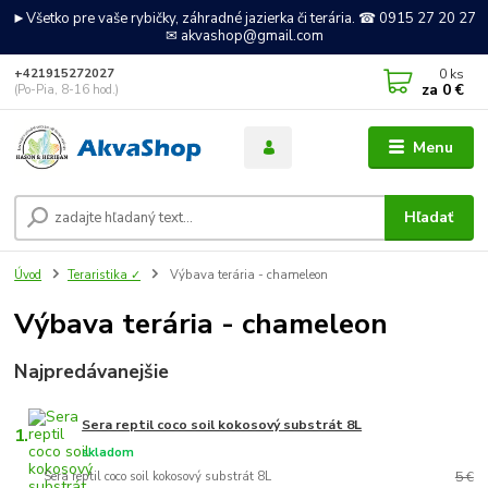
►Všetko pre vaše rybičky, záhradné jazierka či terária. ☎ 0915 27 20 27
✉ akvashop@gmail.com
0
ks
+421915272027
za
0 €
(Po-Pia, 8-16 hod.)
Menu
Hľadať
Úvod
Teraristika ✓
Výbava terária - chameleon
Výbava terária - chameleon
Najpredávanejšie
Sera reptil coco soil kokosový substrát 8L
1.
skladom
Sera reptil coco soil kokosový substrát 8L
5 €