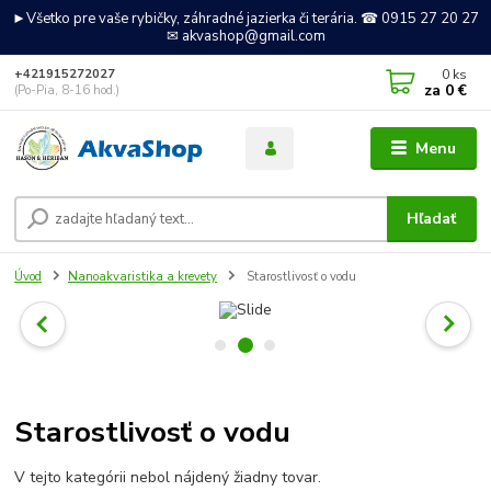
►Všetko pre vaše rybičky, záhradné jazierka či terária. ☎ 0915 27 20 27
✉ akvashop@gmail.com
0
ks
+421915272027
za
0 €
(Po-Pia, 8-16 hod.)
Menu
Hľadať
Úvod
Nanoakvaristika a krevety
Starostlivosť o vodu
Starostlivosť o vodu
V tejto kategórii nebol nájdený žiadny tovar.