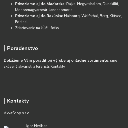
Privezieme aj do Maďarska:
Rajka, Hegyeshalom, Dunakiliti,
Mosonmagyarovár, Janossomoria
Privezieme aj do Rakúska:
Hainburg, Wolfsthal, Berg, Kittsee,
Edelsal
Zriaďovanie na kĺúč - fotky
Poradenstvo
Dokážeme Vám poradiť pri výrobe aj ohľadne sortimentu
, sme
skúsený akvaristi a teraristi.
Kontakty
Kontakty
AkvaShop s.r.o.
Igor Heriban