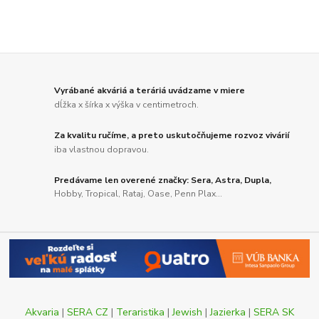
Vyrábané akváriá a teráriá uvádzame v miere
dĺžka x šírka x výška v centimetroch.
Za kvalitu ručíme, a preto uskutočňujeme rozvoz vivárií
iba vlastnou dopravou.
Predávame len overené značky: Sera, Astra, Dupla,
Hobby, Tropical, Rataj, Oase, Penn Plax...
Akvaria
|
SERA CZ
|
Teraristika
|
Jewish
|
Jazierka
|
SERA SK