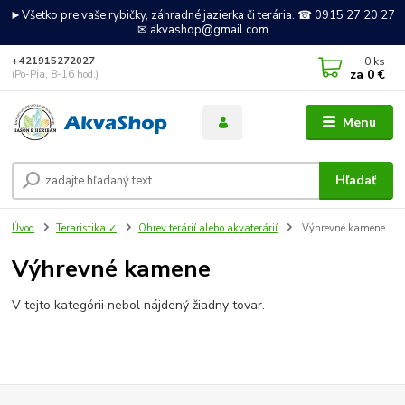
►Všetko pre vaše rybičky, záhradné jazierka či terária. ☎ 0915 27 20 27
✉ akvashop@gmail.com
0
ks
+421915272027
za
0 €
(Po-Pia, 8-16 hod.)
Menu
Hľadať
Úvod
Teraristika ✓
Ohrev terárií alebo akvaterárií
Výhrevné kamene
Výhrevné kamene
V tejto kategórii nebol nájdený žiadny tovar.