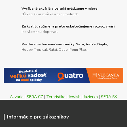
Vyrábané akváriá a teráriá uvádzame v miere
dĺžka x šírka x výška v centimetroch.
Za kvalitu ručíme, a preto uskutočňujeme rozvoz vivárií
iba vlastnou dopravou.
Predávame len overené značky: Sera, Astra, Dupla,
Hobby, Tropical, Rataj, Oase, Penn Plax...
Akvaria
|
SERA CZ
|
Teraristika
|
Jewish
|
Jazierka
|
SERA SK
Informácie pre zákazníkov