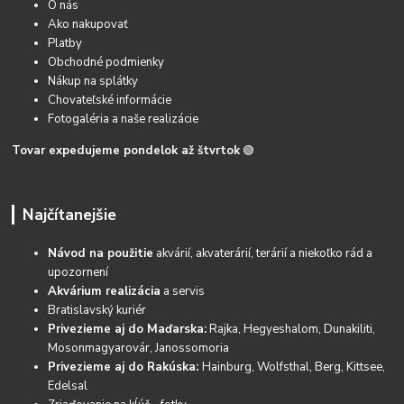
O nás
Ako nakupovať
Platby
Obchodné podmienky
Nákup na splátky
Chovateľské informácie
Fotogaléria a naše realizácie
Tovar expedujeme pondelok až štvrtok
🟢
Najčítanejšie
Návod na použitie
akvárií, akvaterárií, terárií a niekoľko rád a
upozornení
Akvárium realizácia
a servis
Bratislavský kuriér
Privezieme aj do Maďarska:
Rajka, Hegyeshalom, Dunakiliti,
Mosonmagyarovár, Janossomoria
Privezieme aj do Rakúska:
Hainburg, Wolfsthal, Berg, Kittsee,
Edelsal