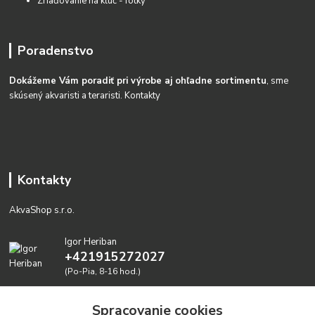
Zriaďovanie na kĺúč - fotky
Poradenstvo
Dokážeme Vám poradiť pri výrobe aj ohľadne sortimentu
, sme
skúsený akvaristi a teraristi.
Kontakty
Kontakty
AkvaShop s.r.o.
Igor Heriban
+421915272027
(Po-Pia, 8-16 hod.)
akvashop@gmail.com
Spracovanie cookies