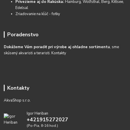
Privezieme aj do Rakúska:
Hainburg, Wolfsthal, Berg, Kittsee,
Edelsal
Zriaďovanie na kĺúč - fotky
Poradenstvo
Dokážeme Vám poradiť pri výrobe aj ohľadne sortimentu
, sme
skúsený akvaristi a teraristi.
Kontakty
Kontakty
AkvaShop s.r.o.
Igor Heriban
+421915272027
(Po-Pia, 8-16 hod.)