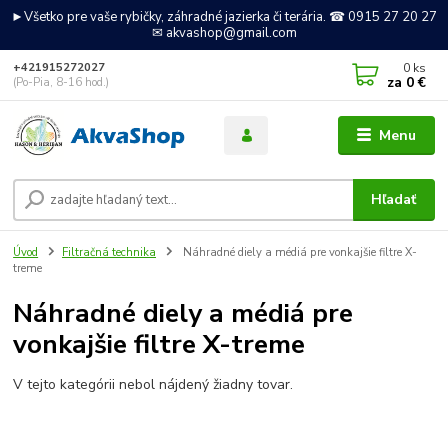
►Všetko pre vaše rybičky, záhradné jazierka či terária. ☎ 0915 27 20 27
✉ akvashop@gmail.com
0
ks
+421915272027
za
0 €
(Po-Pia, 8-16 hod.)
Menu
Hľadať
Úvod
Filtračná technika
Náhradné diely a médiá pre vonkajšie filtre X-
treme
Náhradné diely a médiá pre
vonkajšie filtre X-treme
V tejto kategórii nebol nájdený žiadny tovar.