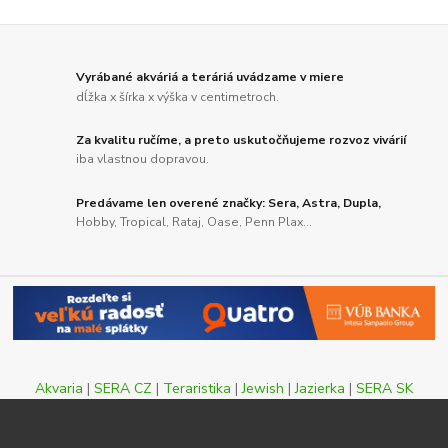
Vyrábané akváriá a teráriá uvádzame v miere
dĺžka x šírka x výška v centimetroch.
Za kvalitu ručíme, a preto uskutočňujeme rozvoz vivárií
iba vlastnou dopravou.
Predávame len overené značky: Sera, Astra, Dupla,
Hobby, Tropical, Rataj, Oase, Penn Plax...
Akvaria
|
SERA CZ
|
Teraristika
|
Jewish
|
Jazierka
|
SERA SK