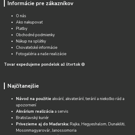
Informácie pre zákazníkov
O nás
Ako nakupovať
Platby
Obchodné podmienky
Nákup na splátky
Chovateľské informácie
Fotogaléria a naše realizácie
Tovar expedujeme pondelok až štvrtok
🟢
Najčítanejšie
Návod na použitie
akvárií, akvaterárií, terárií a niekoľko rád a
upozornení
Akvárium realizácia
a servis
Bratislavský kuriér
Privezieme aj do Maďarska:
Rajka, Hegyeshalom, Dunakiliti,
Mosonmagyarovár, Janossomoria